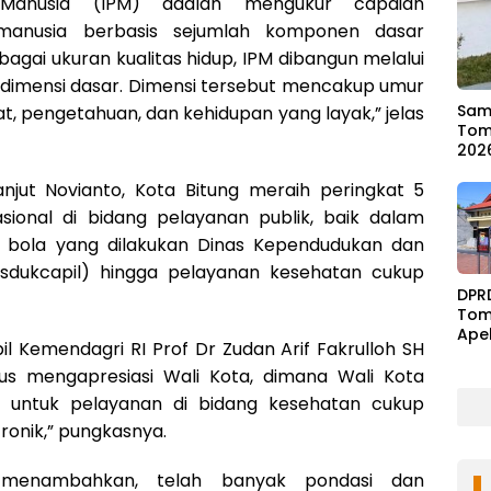
Manusia (IPM) adalah mengukur capaian
anusia berbasis sejumlah komponen dasar
ebagai ukuran kualitas hidup, IPM dibangun melalui
 dimensi dasar. Dimensi tersebut mencakup umur
Samb
t, pengetahuan, dan kehidupan yang layak,” jelas
Tom
202
anjut Novianto, Kota Bitung meraih peringkat 5
sional di bidang pelayanan publik, baik dalam
 bola yang dilakukan Dinas Kependudukan dan
Disdukcapil) hingga pelayanan kesehatan cukup
DPR
Tom
Ape
pil Kemendagri RI Prof Dr Zudan Arif Fakrulloh SH
Ben
s mengapresiasi Wali Kota, dimana Wali Kota
l untuk pelayanan di bidang kesehatan cukup
ronik,” pungkasnya.
 menambahkan, telah banyak pondasi dan