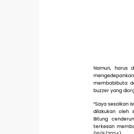
Namun, harus d
mengedepankan 
membabibuta de
buzzer yang diorg
“Saya sesalkan i
dilakukan oleh 
Bitung cenderu
terkesan memba
(19/5/2024).