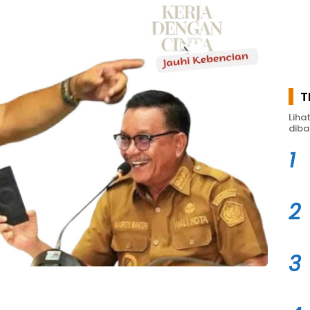
T
Liha
diba
1
2
3