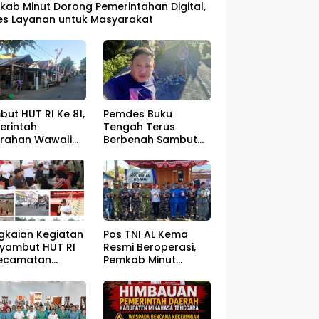
kab Minut Dorong Pemerintahan Digital,
es Layanan untuk Masyarakat
ut HUT RI Ke 81,
Pemdes Buku
erintah
Tengah Terus
urahan Wawali
Berbenah Sambut
gelar Jumat
HUT RI ke – 81
sih
Pos TNI AL Kema
gkaian Kegiatan
Resmi Beroperasi,
yambut HUT RI
Pemkab Minut
Kecamatan
Optimistis
ahan Resmi Di
Perlindungan
a
Nelayan Meningkat