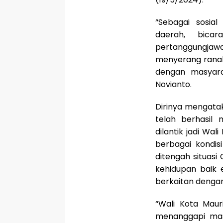
“Sebagai sosial
daerah, bica
pertanggungjawa
menyerang ranah
dengan masyara
Novianto.
Dirinya mengatak
telah berhasil
dilantik jadi Wal
berbagai kondi
ditengah situasi
kehidupan baik 
berkaitan deng
“Wali Kota Maur
menanggapi mas