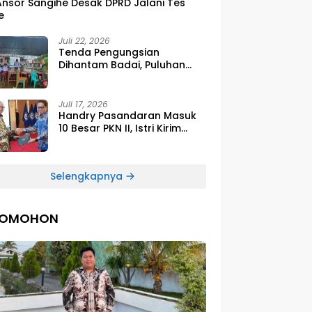
Ansor Sangihe Desak DPRD Jalani Tes
e
Juli 22, 2026
Tenda Pengungsian
Dihantam Badai, Puluhan
Siswa SDG Smirna Kawio
Dipulangkan
Juli 17, 2026
Handry Pasandaran Masuk
10 Besar PKN II, Istri Kirim
Ucapan Bangga Lewat
Medsos
Selengkapnya
TOMOHON