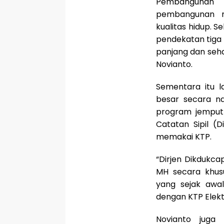
Pembangunan 
pembangunan m
kualitas hidup. S
pendekatan tiga
panjang dan seha
Novianto.
Sementara itu l
besar secara na
program jemput
Catatan Sipil (
memakai KTP.
“Dirjen Dikdukca
MH secara khusu
yang sejak awa
dengan KTP Elekt
Novianto juga