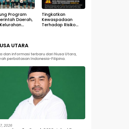
ung Program
Tingkatkan
erintah Daerah,
Kewaspadaan
 Kelurahan
Terhadap Risiko
ali Sukses
Kebakaran di Musim
ar Kegiatan
Kemarau
berdayaan
USA UTARA
yarakat
ta dan informasi terbaru dari Nusa Utara,
yah perbatasan Indonesia-Filipina.
27, 2026