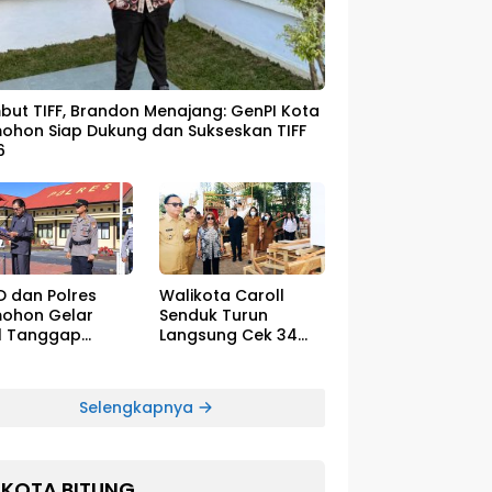
ut TIFF, Brandon Menajang: ​GenPI Kota
ohon Siap Dukung dan Sukseskan TIFF
6
D dan Polres
Walikota Caroll
ohon Gelar
Senduk Turun
l Tanggap
Langsung Cek 34
cana El-Nino
Float Megah Siap
Tampil di TIFF pada
8 Agustus
Selengkapnya
KOTA BITUNG