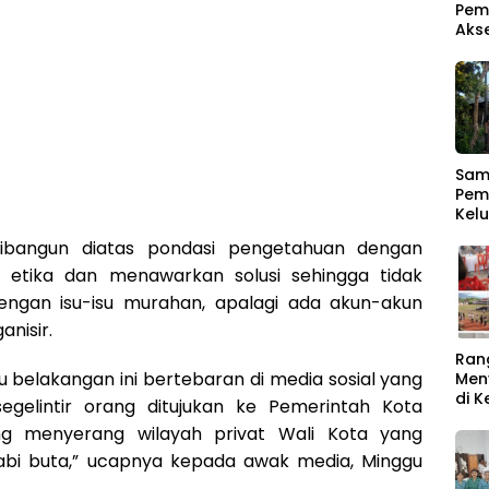
Pem
Aks
Samb
Pem
Kel
Men
ibangun diatas pondasi pengetahuan dengan
Ber
etika dan menawarkan solusi sehingga tidak
ngan isu-isu murahan, apalagi ada akun-akun
anisir.
Ran
su belakangan ini bertebaran di media sosial yang
Men
di 
segelintir orang ditujukan ke Pemerintah Kota
Rat
ng menyerang wilayah privat Wali Kota yang
Buk
bi buta,” ucapnya kepada awak media, Minggu