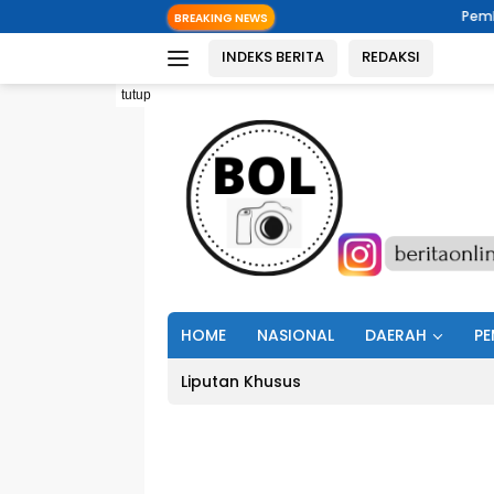
Langsung
Pemkab Minut Dorong 
BREAKING NEWS
ke
INDEKS BERITA
REDAKSI
konten
tutup
HOME
NASIONAL
DAERAH
PE
Liputan Khusus