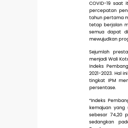
COVID-19 saat it
percepatan pena
tahun pertama me
tetap berjalan 
semua dapat dia
mewujudkan progr
Sejumlah presta
menjadi Wali Kot
Indeks Pembang
2021-2023. Hal in
tingkat IPM men
persentase.
“Indeks Pembang
kemajuan yang s
sebesar 74,20 
sedangkan pada