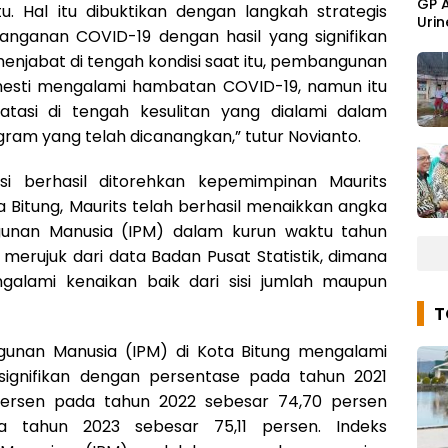
GP 
u. Hal itu dibuktikan dengan langkah strategis
Urin
nganan COVID-19 dengan hasil yang signifikan
njabat di tengah kondisi saat itu, pembangunan
mesti mengalami hambatan COVID-19, namun itu
tasi di tengah kesulitan yang dialami dalam
am yang telah dicanangkan,” tutur Novianto.
si berhasil ditorehkan kepemimpinan Maurits
a Bitung, Maurits telah berhasil menaikkan angka
unan Manusia (IPM) dalam kurun waktu tahun
i merujuk dari data Badan Pusat Statistik, dimana
galami kenaikan baik dari sisi jumlah maupun
unan Manusia (IPM) di Kota Bitung mengalami
ignifikan dengan persentase pada tahun 2021
persen pada tahun 2022 sebesar 74,70 persen
 tahun 2023 sebesar 75,11 persen. Indeks