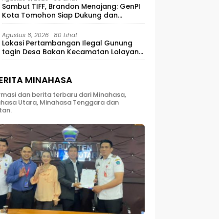
Sambut TIFF, Brandon Menajang: ​GenPI
Kota Tomohon Siap Dukung dan
Sukseskan TIFF 2026
Agustus 6, 2026
80 Lihat
Lokasi Pertambangan Ilegal Gunung
tagin Desa Bakan Kecamatan Lolayan
Kabupaten Bolaang Mongondow di
perkebunan Lolotut Target Bareskrim
TIPEDTER MABES POLRI
ERITA MINAHASA
rmasi dan berita terbaru dari Minahasa,
hasa Utara, Minahasa Tenggara dan
tan.