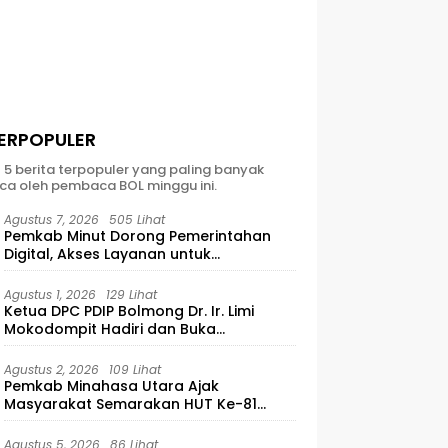
ERPOPULER
t 5 berita terpopuler yang paling banyak
ca oleh pembaca BOL minggu ini.
Agustus 7, 2026
505 Lihat
Pemkab Minut Dorong Pemerintahan
Digital, Akses Layanan untuk
Masyarakat
Agustus 1, 2026
129 Lihat
Ketua DPC PDIP Bolmong Dr. Ir. Limi
Mokodompit Hadiri dan Buka
Musyawarah Ranting Se-Kecamatan
Lolayan
Agustus 2, 2026
109 Lihat
Pemkab Minahasa Utara Ajak
Masyarakat Semarakan HUT Ke-81
Kemerdekaan RI
Agustus 5, 2026
86 Lihat