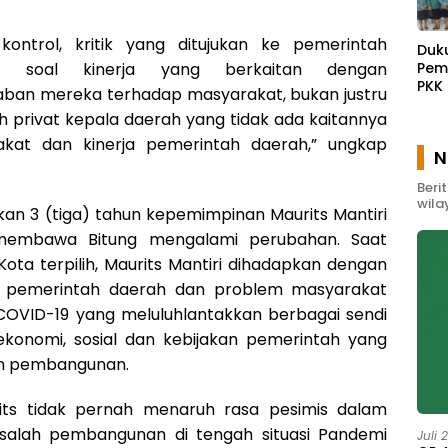
 kontrol, kritik yang ditujukan ke pemerintah
Duk
ra soal kinerja yang berkaitan dengan
Pem
PKK
ban mereka terhadap masyarakat, bukan justru
Waw
 privat kepala daerah yang tidak ada kaitannya
Gel
Pem
kat dan kinerja pemerintah daerah,” ungkap
N
Mas
Beri
wila
an 3 (tiga) tahun kepemimpinan Maurits Mantiri
 membawa Bitung mengalami perubahan. Saat
i Kota terpilih, Maurits Mantiri dihadapkan dengan
si pemerintah daerah dan problem masyarakat
 COVID-19 yang meluluhlantakkan berbagai sendi
ekonomi, sosial dan kebijakan pemerintah yang
an pembangunan.
its tidak pernah menaruh rasa pesimis dalam
alah pembangunan di tengah situasi Pandemi
Juli 