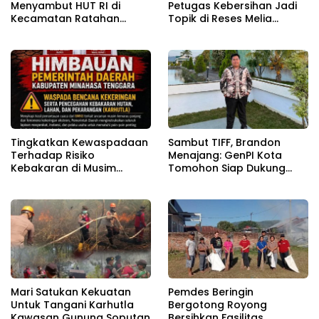
Menyambut HUT RI di
Petugas Kebersihan Jadi
Kecamatan Ratahan
Topik di Reses Melia
Resmi Di Buka
Moesrin
Tingkatkan Kewaspadaan
Sambut TIFF, Brandon
Terhadap Risiko
Menajang: ​GenPI Kota
Kebakaran di Musim
Tomohon Siap Dukung
Kemarau
dan Sukseskan TIFF 2026
Mari Satukan Kekuatan
Pemdes Beringin
Untuk Tangani Karhutla
Bergotong Royong
Kawasan Gunung Soputan
Bersihkan Fasilitas