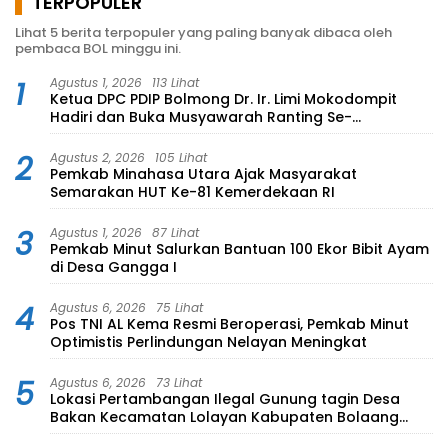
TERPOPULER
Lihat 5 berita terpopuler yang paling banyak dibaca oleh
pembaca BOL minggu ini.
1
Agustus 1, 2026
113 Lihat
Ketua DPC PDIP Bolmong Dr. Ir. Limi Mokodompit
Hadiri dan Buka Musyawarah Ranting Se-
Kecamatan Lolayan
2
Agustus 2, 2026
105 Lihat
Pemkab Minahasa Utara Ajak Masyarakat
Semarakan HUT Ke-81 Kemerdekaan RI
3
Agustus 1, 2026
87 Lihat
Pemkab Minut Salurkan Bantuan 100 Ekor Bibit Ayam
di Desa Gangga I
4
Agustus 6, 2026
75 Lihat
Pos TNI AL Kema Resmi Beroperasi, Pemkab Minut
Optimistis Perlindungan Nelayan Meningkat
5
Agustus 6, 2026
73 Lihat
Lokasi Pertambangan Ilegal Gunung tagin Desa
Bakan Kecamatan Lolayan Kabupaten Bolaang
Mongondow di perkebunan Lolotut Target