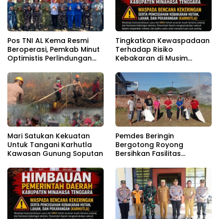
Pos TNI AL Kema Resmi
Tingkatkan Kewaspadaan
Beroperasi, Pemkab Minut
Terhadap Risiko
Optimistis Perlindungan
Kebakaran di Musim
Nelayan Meningkat
Kemarau
Mari Satukan Kekuatan
Pemdes Beringin
Untuk Tangani Karhutla
Bergotong Royong
Kawasan Gunung Soputan
Bersihkan Fasilitas
Pendukung Sambut HUT RI
81