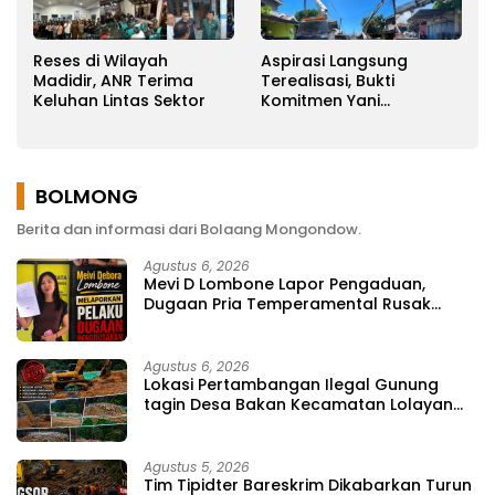
Reses di Wilayah
Aspirasi Langsung
Madidir, ANR Terima
Terealisasi, Bukti
Keluhan Lintas Sektor
Komitmen Yani
Ponengoh
Memperjuangkan
Keluhan Warga
BOLMONG
Berita dan informasi dari Bolaang Mongondow.
Agustus 6, 2026
Mevi D Lombone Lapor Pengaduan,
Dugaan Pria Temperamental Rusak
Fasilitas Usaha
Agustus 6, 2026
Lokasi Pertambangan Ilegal Gunung
tagin Desa Bakan Kecamatan Lolayan
Kabupaten Bolaang Mongondow di
perkebunan Lolotut Target Bareskrim
TIPEDTER MABES POLRI
Agustus 5, 2026
Tim Tipidter Bareskrim Dikabarkan Turun