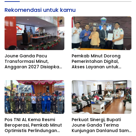
Rekomendasi untuk kamu
Joune Ganda Pacu
Pemkab Minut Dorong
Transformasi Minut,
Pemerintahan Digital,
Anggaran 2027 Disiapkan
Akses Layanan untuk
Jadi Mesin Pembangunan
Masyarakat
Pos TNI AL Kema Resmi
Perkuat Sinergi, Bupati
Beroperasi, Pemkab Minut
Joune Ganda Terima
Optimistis Perlindungan
Kunjungan Danlanud Sam
Nelayan Meningkat
Ratulangi