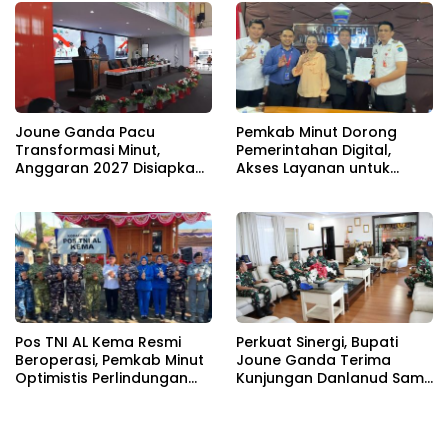
Joune Ganda Pacu
Pemkab Minut Dorong
Transformasi Minut,
Pemerintahan Digital,
Anggaran 2027 Disiapkan
Akses Layanan untuk
Jadi Mesin Pembangunan
Masyarakat
Pos TNI AL Kema Resmi
Perkuat Sinergi, Bupati
Beroperasi, Pemkab Minut
Joune Ganda Terima
Optimistis Perlindungan
Kunjungan Danlanud Sam
Nelayan Meningkat
Ratulangi