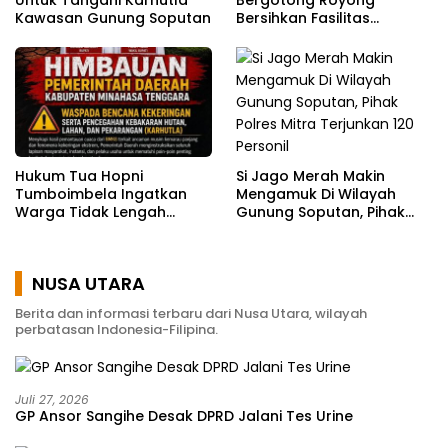
Kawasan Gunung Soputan
Bersihkan Fasilitas
Pendukung Sambut HUT RI
81
Si Jago Merah Makin
Hukum Tua Hopni
Mengamuk Di Wilayah
Tumboimbela Ingatkan
Gunung Soputan, Pihak
Warga Tidak Lengah
Polres Mitra Terjunkan 120
Hadapi Kemarau Panjang
Personil
NUSA UTARA
Berita dan informasi terbaru dari Nusa Utara, wilayah
perbatasan Indonesia-Filipina.
Juli 27, 2026
GP Ansor Sangihe Desak DPRD Jalani Tes Urine