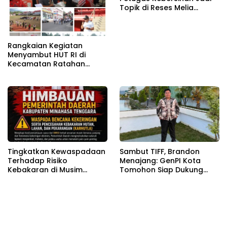
Topik di Reses Melia
Moesrin
Rangkaian Kegiatan
Menyambut HUT RI di
Kecamatan Ratahan
Resmi Di Buka
Tingkatkan Kewaspadaan
Sambut TIFF, Brandon
Terhadap Risiko
Menajang: ​GenPI Kota
Kebakaran di Musim
Tomohon Siap Dukung
Kemarau
dan Sukseskan TIFF 2026