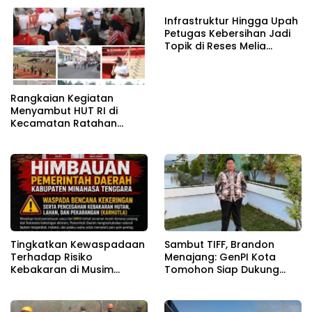
Infrastruktur Hingga Upah
Petugas Kebersihan Jadi
Topik di Reses Melia
Moesrin
Rangkaian Kegiatan
Menyambut HUT RI di
Kecamatan Ratahan
Resmi Di Buka
Tingkatkan Kewaspadaan
Sambut TIFF, Brandon
Terhadap Risiko
Menajang: ​GenPI Kota
Kebakaran di Musim
Tomohon Siap Dukung
Kemarau
dan Sukseskan TIFF 2026