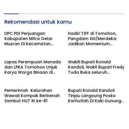
Rekomendasi untuk kamu
DPC PDI Perjuangan
Hadiri TIFF di Tomohon,
Kabupaten Mitra Gelar
Pangdam XIII/Merdeka:
Musran Di Kecamatan
Jadikan Momentum
Belang
Pertahankan Persatuan
Lapas Perempuan Manado
Wakili Bupati Ronald
dan LPKA Tomohon Unjuk
Kandoli, Wakil Bupati Fredy
Karya Warga Binaan di
Tuda Buka seluruh
TIFF 2026
Rangkaian Kegiatan
Meriahkan HUT RI ke 81
Pemerintah Kelurahan
Bupati Ronald Kandoli
Wawali Kompak Berbenah
Tinjau Langsung Posko
Sambut HUT RI ke-81
Karhutlah Di Kaki Gunung
Soputan