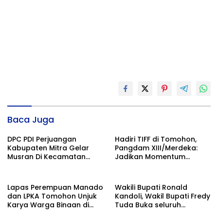
Baca Juga
DPC PDI Perjuangan
Hadiri TIFF di Tomohon,
Kabupaten Mitra Gelar
Pangdam XIII/Merdeka:
Musran Di Kecamatan
Jadikan Momentum
Belang
Pertahankan Persatuan
Lapas Perempuan Manado
Wakili Bupati Ronald
dan LPKA Tomohon Unjuk
Kandoli, Wakil Bupati Fredy
Karya Warga Binaan di
Tuda Buka seluruh
TIFF 2026
Rangkaian Kegiatan