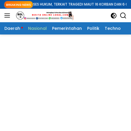
Langsung
DIPROSES HUKUM, TERKAIT TRAGEDI MAUT 16 KORBAN DAN 6 ORANG LAINYA 
BREAKING NEWS
ke
konten
Daerah
Nasional
Pemerintahan
Politik
Techno