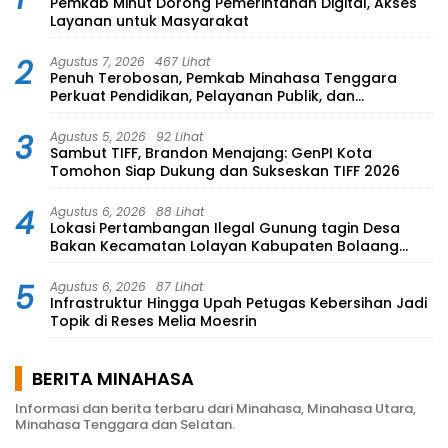
Pemkab Minut Dorong Pemerintahan Digital, Akses
Layanan untuk Masyarakat
2
Agustus 7, 2026
467 Lihat
Penuh Terobosan, Pemkab Minahasa Tenggara
Perkuat Pendidikan, Pelayanan Publik, dan
Kesehatan
3
Agustus 5, 2026
92 Lihat
Sambut TIFF, Brandon Menajang: ​GenPI Kota
Tomohon Siap Dukung dan Sukseskan TIFF 2026
4
Agustus 6, 2026
88 Lihat
Lokasi Pertambangan Ilegal Gunung tagin Desa
Bakan Kecamatan Lolayan Kabupaten Bolaang
Mongondow di perkebunan Lolotut Target
Bareskrim TIPEDTER MABES POLRI
5
Agustus 6, 2026
87 Lihat
Infrastruktur Hingga Upah Petugas Kebersihan Jadi
Topik di Reses Melia Moesrin
BERITA MINAHASA
Informasi dan berita terbaru dari Minahasa, Minahasa Utara,
Minahasa Tenggara dan Selatan.