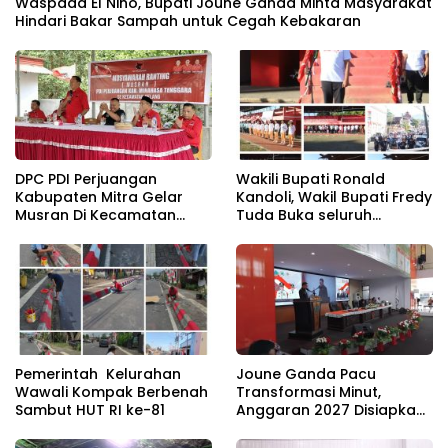
Waspada El Nino, Bupati Joune Ganda Minta Masyarakat
Hindari Bakar Sampah untuk Cegah Kebakaran
DPC PDI Perjuangan
Wakili Bupati Ronald
Kabupaten Mitra Gelar
Kandoli, Wakil Bupati Fredy
Musran Di Kecamatan
Tuda Buka seluruh
Belang
Rangkaian Kegiatan
Meriahkan HUT RI ke 81
Pemerintah Kelurahan
Joune Ganda Pacu
Wawali Kompak Berbenah
Transformasi Minut,
Sambut HUT RI ke-81
Anggaran 2027 Disiapkan
Jadi Mesin Pembangunan