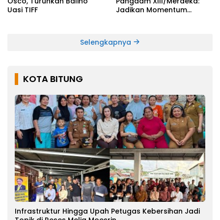
Osco, Turunkan Baliho
Pangdam XIII/Merdeka:
Uasi TIFF
Jadikan Momentum
Pertahankan Persatuan
Selengkapnya
KOTA BITUNG
Infrastruktur Hingga Upah Petugas Kebersihan Jadi
Topik di Reses Melia Moesrin