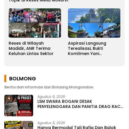
Reses di Wilayah
Aspirasi Langsung
Madidir, ANR Terima
Terealisasi, Bukti
Keluhan Lintas Sektor
Komitmen Yani
Ponengoh
Memperjuangkan
Keluhan Warga
BOLMONG
Berita dan informasi dari Bolaang Mongondow.
Agustus 9, 2026
LSM SWARA BOGANI DESAK
PENYELENGGARA DAN PANITIA DRAG RACE
DIPROSES HUKUM, TERKAIT TRAGEDI MAUT
16 KORBAN DAN 6 ORANG LAINYA
MENINGGAL DUNIA
Agustus 9, 2026
Hanya Bermodal Tali Rafia Dan Balok