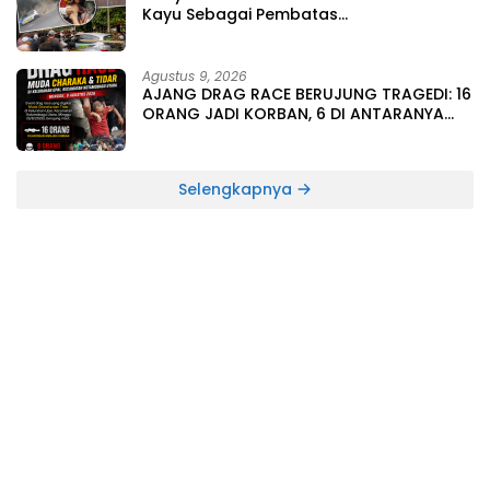
Kayu Sebagai Pembatas
Lintasan,DragRace Tak Steril Berujung
Maut :16 Korban,6 Orang Meninggal
Dunia
Agustus 9, 2026
AJANG DRAG RACE BERUJUNG TRAGEDI: 16
ORANG JADI KORBAN, 6 DI ANTARANYA
MENINGGAL DUNIA
Selengkapnya