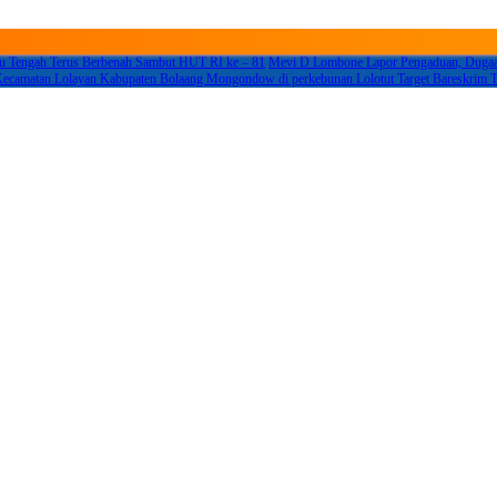
 Tengah Terus Berbenah Sambut HUT RI ke – 81
Mevi D Lombone Lapor Pengaduan, Dugaan
n Kecamatan Lolayan Kabupaten Bolaang Mongondow di perkebunan Lolotut Target Bares