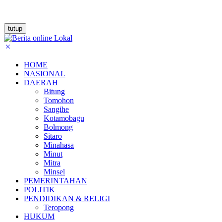
tutup
HOME
NASIONAL
DAERAH
Bitung
Tomohon
Sangihe
Kotamobagu
Bolmong
Sitaro
Minahasa
Minut
Mitra
Minsel
PEMERINTAHAN
POLITIK
PENDIDIKAN & RELIGI
Teropong
HUKUM