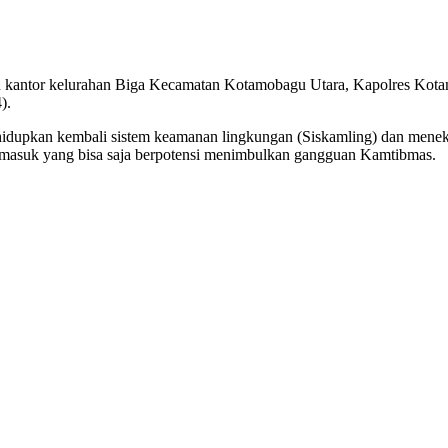
antor kelurahan Biga Kecamatan Kotamobagu Utara, Kapolres Kot
).
dupkan kembali sistem keamanan lingkungan (Siskamling) dan meneka
 masuk yang bisa saja berpotensi menimbulkan gangguan Kamtibmas.