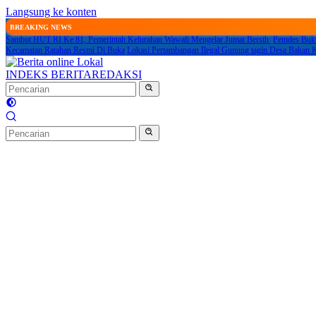
Langsung ke konten
BREAKING NEWS
Sambut HUT RI Ke 81, Pemerintah Kelurahan Wawali Mengelar Jumat Bersih
Pemdes Buku
Kecamatan Ratahan Resmi Di Buka
Lokasi Pertambangan Ilegal Gunung tagin Desa Baka
INDEKS BERITA
REDAKSI