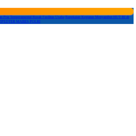
 Pria Temperamental Rusak Fasilitas Usaha
Rangkaian Kegiatan Menyambut HUT RI di
krim TIPEDTER MABES POLRI