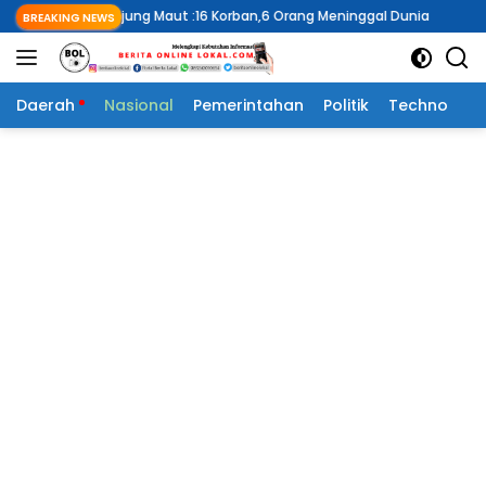
Langsung
t :16 Korban,6 Orang Meninggal Dunia
AJANG DRAG RACE BERUJUN
BREAKING NEWS
ke
konten
Daerah
Nasional
Pemerintahan
Politik
Techno