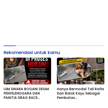
Rekomendasi untuk kamu
LSM SWARA BOGANI DESAK
Hanya Bermodal Tali Rafia
PENYELENGGARA DAN
Dan Balok Kayu Sebagai
PANITIA DRAG RACE
Pembatas
DIPROSES HUKUM, TERKAIT
Lintasan,DragRace Tak
TRAGEDI MAUT 16 KORBAN
Steril Berujung Maut :16