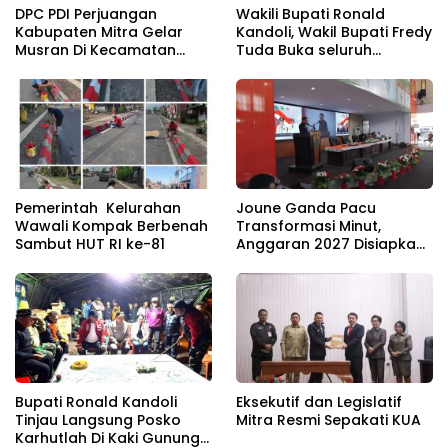
DPC PDI Perjuangan
Wakili Bupati Ronald
Kabupaten Mitra Gelar
Kandoli, Wakil Bupati Fredy
Musran Di Kecamatan
Tuda Buka seluruh
Belang
Rangkaian Kegiatan
Meriahkan HUT RI ke 81
Pemerintah Kelurahan
Joune Ganda Pacu
Wawali Kompak Berbenah
Transformasi Minut,
Sambut HUT RI ke-81
Anggaran 2027 Disiapkan
Jadi Mesin Pembangunan
Bupati Ronald Kandoli
Eksekutif dan Legislatif
Tinjau Langsung Posko
Mitra Resmi Sepakati KUA
Karhutlah Di Kaki Gunung