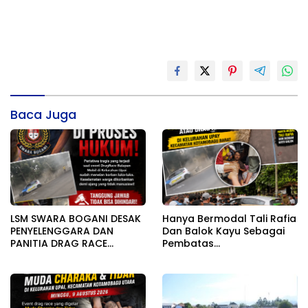
Baca Juga
LSM SWARA BOGANI DESAK
Hanya Bermodal Tali Rafia
PENYELENGGARA DAN
Dan Balok Kayu Sebagai
PANITIA DRAG RACE
Pembatas
DIPROSES HUKUM, TERKAIT
Lintasan,DragRace Tak
TRAGEDI MAUT 16 KORBAN
Steril Berujung Maut :16
DAN 6 ORANG LAINYA
Korban,6 Orang Meninggal
MENINGGAL DUNIA
Dunia