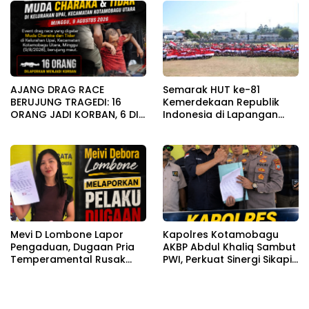
DAN 6 ORANG LAINYA
Korban,6 Orang Meninggal
MENINGGAL DUNIA
Dunia
AJANG DRAG RACE
Semarak HUT ke-81
BERUJUNG TRAGEDI: 16
Kemerdekaan Republik
ORANG JADI KORBAN, 6 DI
Indonesia di Lapangan
ANTARANYA MENINGGAL
Boki Hotinimbang Kota
DUNIA
Kotamobagu
Mevi D Lombone Lapor
Kapolres Kotamobagu
Pengaduan, Dugaan Pria
AKBP Abdul Khaliq Sambut
Temperamental Rusak
PWI, Perkuat Sinergi Sikapi
Fasilitas Usaha
Dan Isu Hotman Paris