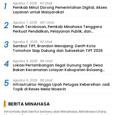
1
Agustus 7, 2026
511 Lihat
Pemkab Minut Dorong Pemerintahan Digital, Akses
Layanan untuk Masyarakat
2
Agustus 7, 2026
467 Lihat
Penuh Terobosan, Pemkab Minahasa Tenggara
Perkuat Pendidikan, Pelayanan Publik, dan
Kesehatan
3
Agustus 5, 2026
92 Lihat
Sambut TIFF, Brandon Menajang: ​GenPI Kota
Tomohon Siap Dukung dan Sukseskan TIFF 2026
4
Agustus 6, 2026
88 Lihat
Lokasi Pertambangan Ilegal Gunung tagin Desa
Bakan Kecamatan Lolayan Kabupaten Bolaang
Mongondow di perkebunan Lolotut Target
Bareskrim TIPEDTER MABES POLRI
5
Agustus 6, 2026
86 Lihat
Infrastruktur Hingga Upah Petugas Kebersihan Jadi
Topik di Reses Melia Moesrin
BERITA MINAHASA
Informasi dan berita terbaru dari Minahasa, Minahasa Utara,