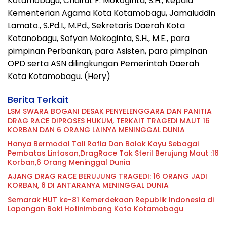
Kotamobagu, Chairul. F. Mokoginta, S.H., Kepala
Kementerian Agama Kota Kotamobagu, Jamaluddin
Lamato., S.Pd.I., M.Pd., Sekretaris Daerah Kota
Kotanobagu, Sofyan Mokoginta, S.H., M.E., para
pimpinan Perbankan, para Asisten, para pimpinan
OPD serta ASN dilingkungan Pemerintah Daerah
Kota Kotamobagu. (Hery)
Berita Terkait
LSM SWARA BOGANI DESAK PENYELENGGARA DAN PANITIA
DRAG RACE DIPROSES HUKUM, TERKAIT TRAGEDI MAUT 16
KORBAN DAN 6 ORANG LAINYA MENINGGAL DUNIA
Hanya Bermodal Tali Rafia Dan Balok Kayu Sebagai
Pembatas Lintasan,DragRace Tak Steril Berujung Maut :16
Korban,6 Orang Meninggal Dunia
AJANG DRAG RACE BERUJUNG TRAGEDI: 16 ORANG JADI
KORBAN, 6 DI ANTARANYA MENINGGAL DUNIA
Semarak HUT ke-81 Kemerdekaan Republik Indonesia di
Lapangan Boki Hotinimbang Kota Kotamobagu