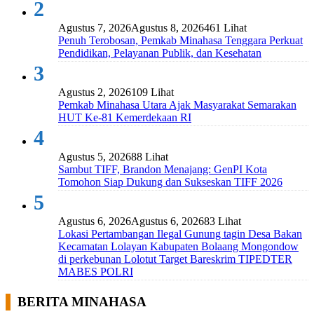
2
Agustus 7, 2026
Agustus 8, 2026
461 Lihat
Penuh Terobosan, Pemkab Minahasa Tenggara Perkuat
Pendidikan, Pelayanan Publik, dan Kesehatan
3
Agustus 2, 2026
109 Lihat
Pemkab Minahasa Utara Ajak Masyarakat Semarakan
HUT Ke-81 Kemerdekaan RI
4
Agustus 5, 2026
88 Lihat
Sambut TIFF, Brandon Menajang: ​GenPI Kota
Tomohon Siap Dukung dan Sukseskan TIFF 2026
5
Agustus 6, 2026
Agustus 6, 2026
83 Lihat
Lokasi Pertambangan Ilegal Gunung tagin Desa Bakan
Kecamatan Lolayan Kabupaten Bolaang Mongondow
di perkebunan Lolotut Target Bareskrim TIPEDTER
MABES POLRI
BERITA MINAHASA