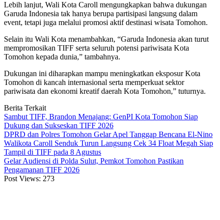
Lebih lanjut, Wali Kota Caroll mengungkapkan bahwa dukungan
Garuda Indonesia tak hanya berupa partisipasi langsung dalam
event, tetapi juga melalui promosi aktif destinasi wisata Tomohon.
Selain itu Wali Kota menambahkan, “Garuda Indonesia akan turut
mempromosikan TIFF serta seluruh potensi pariwisata Kota
Tomohon kepada dunia,” tambahnya.
Dukungan ini diharapkan mampu meningkatkan eksposur Kota
Tomohon di kancah internasional serta memperkuat sektor
pariwisata dan ekonomi kreatif daerah Kota Tomohon,” tuturnya.
Berita Terkait
Sambut TIFF, Brandon Menajang: ​GenPI Kota Tomohon Siap
Dukung dan Sukseskan TIFF 2026
DPRD dan Polres Tomohon Gelar Apel Tanggap Bencana El-Nino
Walikota Caroll Senduk Turun Langsung Cek 34 Float Megah Siap
Tampil di TIFF pada 8 Agustus
Gelar Audiensi di Polda Sulut, Pemkot Tomohon Pastikan
Pengamanan TIFF 2026
Post Views:
273