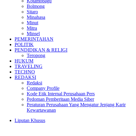
Kotamobagu
Bolmong
Sitaro
Minahasa
Minut
Mitra
Minsel
PEMERINTAHAN
POLITIK
PENDIDIKAN & RELIGI
Teropong
HUKUM
TRAVELING
TECHNO
REDAKSI
Redaksi
Company Profile
Kode Etik Internal Perusahaan Pers
Pedoman Pemberitaan Media Siber
Peraturan Perusahaan Yang Mengatur Jenjang Karir
Kewartawanan
Liputan Khusus