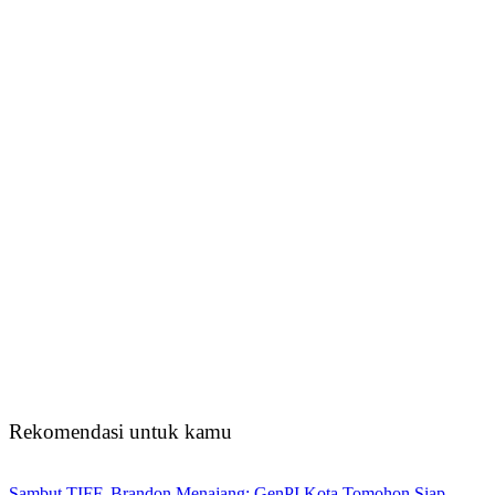
Rekomendasi untuk kamu
Sambut TIFF, Brandon Menajang: ​GenPI Kota Tomohon Siap