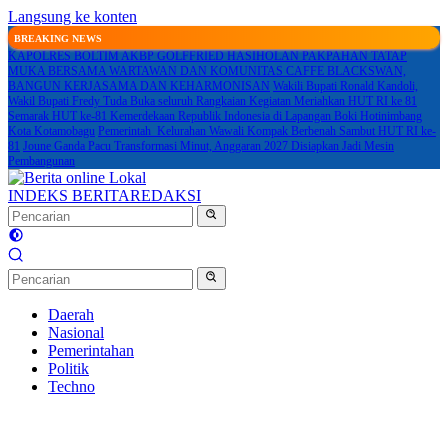
Langsung ke konten
BREAKING NEWS
KAPOLRES BOLTIM AKBP GOLFFRIED HASIHOLAN PAKPAHAN TATAP
MUKA BERSAMA WARTAWAN DAN KOMUNITAS CAFFE BLACKSWAN,
BANGUN KERJASAMA DAN KEHARMONISAN
Wakili Bupati Ronald Kandoli,
Wakil Bupati Fredy Tuda Buka seluruh Rangkaian Kegiatan Meriahkan HUT RI ke 81
Semarak HUT ke-81 Kemerdekaan Republik Indonesia di Lapangan Boki Hotinimbang
Kota Kotamobagu
Pemerintah Kelurahan Wawali Kompak Berbenah Sambut HUT RI ke-
81
Joune Ganda Pacu Transformasi Minut, Anggaran 2027 Disiapkan Jadi Mesin
Pembangunan
INDEKS BERITA
REDAKSI
Daerah
Nasional
Pemerintahan
Politik
Techno