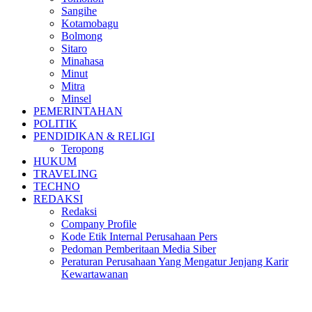
Sangihe
Kotamobagu
Bolmong
Sitaro
Minahasa
Minut
Mitra
Minsel
PEMERINTAHAN
POLITIK
PENDIDIKAN & RELIGI
Teropong
HUKUM
TRAVELING
TECHNO
REDAKSI
Redaksi
Company Profile
Kode Etik Internal Perusahaan Pers
Pedoman Pemberitaan Media Siber
Peraturan Perusahaan Yang Mengatur Jenjang Karir
Kewartawanan