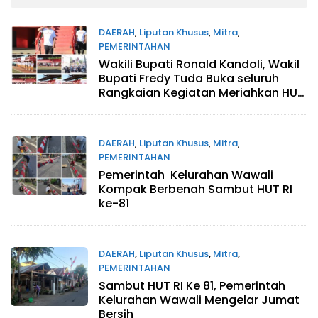
DAERAH
,
Liputan Khusus
,
Mitra
,
PEMERINTAHAN
Wakili Bupati Ronald Kandoli, Wakil
Agustus 8, 2026
Bupati Fredy Tuda Buka seluruh
Rangkaian Kegiatan Meriahkan HUT
RI ke 81
DAERAH
,
Liputan Khusus
,
Mitra
,
PEMERINTAHAN
Pemerintah Kelurahan Wawali
Agustus 8, 2026
Kompak Berbenah Sambut HUT RI
ke-81
DAERAH
,
Liputan Khusus
,
Mitra
,
PEMERINTAHAN
Sambut HUT RI Ke 81, Pemerintah
Agustus 7, 2026
Kelurahan Wawali Mengelar Jumat
Bersih