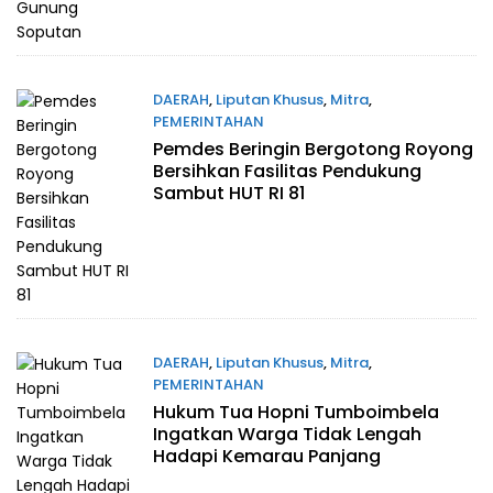
DAERAH
,
Liputan Khusus
,
Mitra
,
PEMERINTAHAN
Pemdes Beringin Bergotong Royong
Agustus 5, 2026
Bersihkan Fasilitas Pendukung
Sambut HUT RI 81
DAERAH
,
Liputan Khusus
,
Mitra
,
PEMERINTAHAN
Hukum Tua Hopni Tumboimbela
Agustus 5, 2026
Ingatkan Warga Tidak Lengah
Hadapi Kemarau Panjang