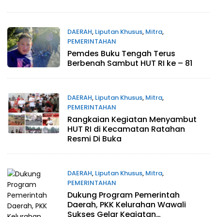
DAERAH
,
Liputan Khusus
,
Mitra
,
PEMERINTAHAN
Pemdes Buku Tengah Terus
Agustus 7, 2026
Berbenah Sambut HUT RI ke – 81
DAERAH
,
Liputan Khusus
,
Mitra
,
PEMERINTAHAN
Rangkaian Kegiatan Menyambut
Agustus 6, 2026
HUT RI di Kecamatan Ratahan
Resmi Di Buka
DAERAH
,
Liputan Khusus
,
Mitra
,
PEMERINTAHAN
Dukung Program Pemerintah
Agustus 5, 2026
Daerah, PKK Kelurahan Wawali
Sukses Gelar Kegiatan