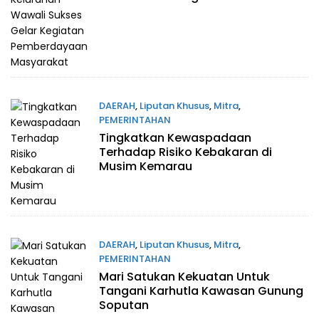
Pemberdayaan Masyarakat
DAERAH
,
Liputan Khusus
,
Mitra
,
PEMERINTAHAN
Tingkatkan Kewaspadaan
Agustus 5, 2026
Terhadap Risiko Kebakaran di
Musim Kemarau
DAERAH
,
Liputan Khusus
,
Mitra
,
PEMERINTAHAN
Mari Satukan Kekuatan Untuk
Agustus 5, 2026
Tangani Karhutla Kawasan Gunung
Soputan