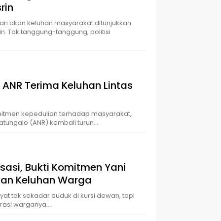
rin
ian akan keluhan masyarakat ditunjukkan
n. Tak tanggung-tanggung, politisi
, ANR Terima Keluhan Lintas
omitmen kepedulian terhadap masyarakat,
atungalo (ANR) kembali turun…
sasi, Bukti Komitmen Yani
an Keluhan Warga
yat tak sekadar duduk di kursi dewan, tapi
rasi warganya….