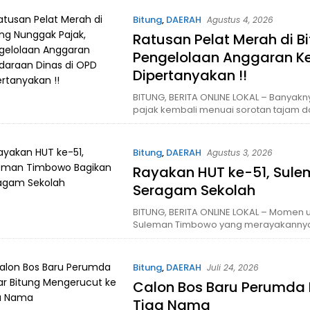
Bitung
,
DAERAH
Agustus 4, 2026
Ratusan Pelat Merah di B
Pengelolaan Anggaran K
Dipertanyakan !!
BITUNG, BERITA ONLINE LOKAL – Banyak
pajak kembali menuai sorotan tajam d
Bitung
,
DAERAH
Agustus 3, 2026
Rayakan HUT ke-51, Sul
Seragam Sekolah
BITUNG, BERITA ONLINE LOKAL – Momen 
Suleman Timbowo yang merayakannya 
Bitung
,
DAERAH
Juli 24, 2026
Calon Bos Baru Perumda 
Tiga Nama