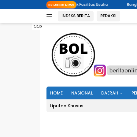
Langsung
 Pria Temperamental Rusak Fasilitas Usaha
Rangkaian Kegiat
BREAKING NEWS
ke
INDEKS BERITA
REDAKSI
konten
tutup
HOME
NASIONAL
DAERAH
PE
Liputan Khusus