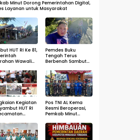
kab Minut Dorong Pemerintahan Digital,
es Layanan untuk Masyarakat
ut HUT RI Ke 81,
Pemdes Buku
erintah
Tengah Terus
urahan Wawali
Berbenah Sambut
gelar Jumat
HUT RI ke – 81
sih
gkaian Kegiatan
Pos TNI AL Kema
yambut HUT RI
Resmi Beroperasi,
Kecamatan
Pemkab Minut
ahan Resmi Di
Optimistis
a
Perlindungan
Nelayan Meningkat