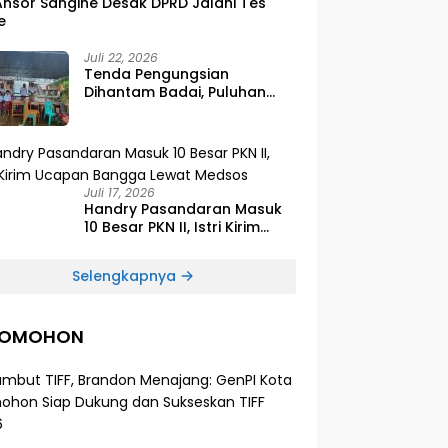
Ansor Sangihe Desak DPRD Jalani Tes
e
Juli 22, 2026
Tenda Pengungsian
Dihantam Badai, Puluhan
Siswa SDG Smirna Kawio
Dipulangkan
Juli 17, 2026
Handry Pasandaran Masuk
10 Besar PKN II, Istri Kirim
Ucapan Bangga Lewat
Medsos
Selengkapnya
TOMOHON