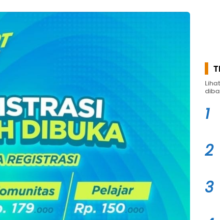
T
Liha
diba
1
2
3