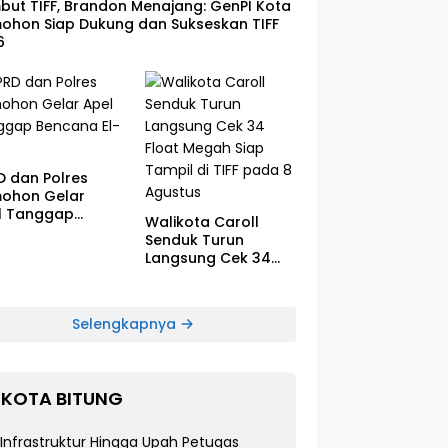
ut TIFF, Brandon Menajang: ​GenPI Kota
ohon Siap Dukung dan Sukseskan TIFF
6
D dan Polres
ohon Gelar
l Tanggap
Walikota Caroll
cana El-Nino
Senduk Turun
Langsung Cek 34
Float Megah Siap
Tampil di TIFF pada
8 Agustus
Selengkapnya
KOTA BITUNG