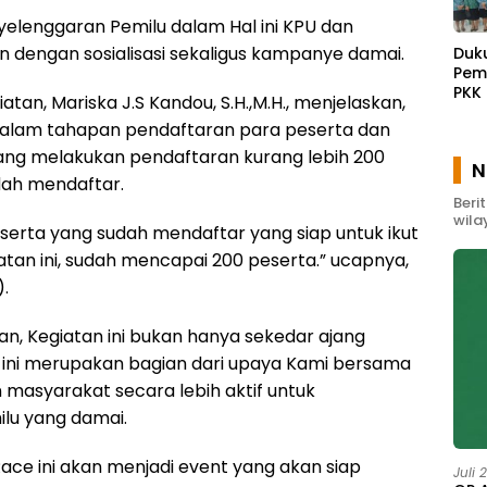
yelenggaran Pemilu dalam Hal ini KPU dan
n dengan sosialisasi sekaligus kampanye damai.
Duk
Pem
PKK
iatan, Mariska J.S Kandou, S.H.,M.H., menjelaskan,
Waw
dalam tahapan pendaftaran para peserta dan
Gel
Pem
yang melakukan pendaftaran kurang lebih 200
N
Mas
dah mendaftar.
Beri
wila
peserta yang sudah mendaftar yang siap untuk ikut
atan ini, sudah mencapai 200 peserta.” ucapnya,
.
an, Kegiatan ini bukan hanya sekedar ajang
 ini merupakan bagian dari upaya Kami bersama
 masyarakat secara lebih aktif untuk
u yang damai.
ce ini akan menjadi event yang akan siap
Juli 