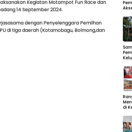
aksanakan Kegiatan Motampot Fun Race dan
Pem
Aks
adang 14 September 2024.
kerjasasama dengan Penyelenggara Pemilhan
U di tiga daerah (Kotamobagu, Bolmong,dan
Samb
Pem
Kel
Men
Ber
Ran
Men
di 
Rat
Buk