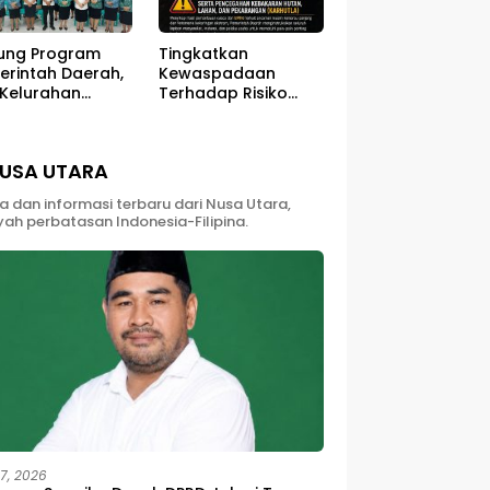
ung Program
Tingkatkan
erintah Daerah,
Kewaspadaan
 Kelurahan
Terhadap Risiko
ali Sukses
Kebakaran di Musim
ar Kegiatan
Kemarau
berdayaan
USA UTARA
yarakat
ta dan informasi terbaru dari Nusa Utara,
yah perbatasan Indonesia-Filipina.
27, 2026