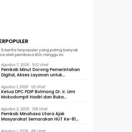
ERPOPULER
t 5 berita terpopuler yang paling banyak
ca oleh pembaca BOL minggu ini.
Agustus 7, 2026
502 Lihat
Pemkab Minut Dorong Pemerintahan
Digital, Akses Layanan untuk
Masyarakat
Agustus 1, 2026
121 Lihat
Ketua DPC PDIP Bolmong Dr. Ir. Limi
Mokodompit Hadiri dan Buka
Musyawarah Ranting Se-Kecamatan
Lolayan
Agustus 2, 2026
108 Lihat
Pemkab Minahasa Utara Ajak
Masyarakat Semarakan HUT Ke-81
Kemerdekaan RI
Agustus 1, 2026
88 Lihat