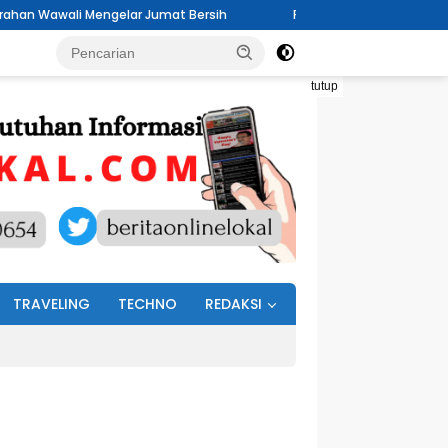
ar Jumat Bersih
Pemdes Buku Tengah Terus Berbenah Sambut H
tutup
TRAVELING
TECHNO
REDAKSI