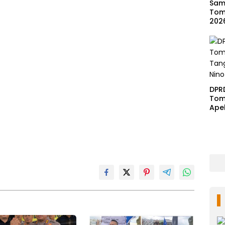
Samb
Tom
202
DPR
Tom
Ape
Ben