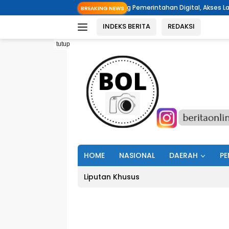
Langsung
emkab Minut Dorong Pemerintahan Digital, Akses Layanan untuk Masyar
BREAKING NEWS
ke
INDEKS BERITA
REDAKSI
konten
tutup
HOME
NASIONAL
DAERAH
PE
Liputan Khusus