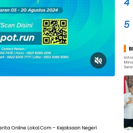
4
5
B
Info
Mina
Sela
ita Online Lokal.Com – Kejaksaan Negeri