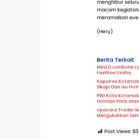
menghibur selur
macam kegiatan,”
meramaikan event
(Hery)
Berita Terkait
Mevi D Lombone L
Fasilitas Usaha
Kapolres Kotamoba
Sikapi Dan Isu Hot
PWI Kota Kotamob
Hotman Paris ata
Upacara Tradisi 
Mengukuhkan Sema
Post Views:
93