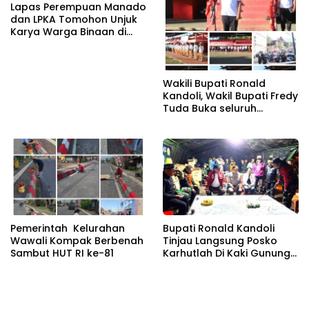
Lapas Perempuan Manado
dan LPKA Tomohon Unjuk
Karya Warga Binaan di
TIFF 2026
Wakili Bupati Ronald
Kandoli, Wakil Bupati Fredy
Tuda Buka seluruh
Rangkaian Kegiatan
Meriahkan HUT RI ke 81
Pemerintah Kelurahan
Bupati Ronald Kandoli
Wawali Kompak Berbenah
Tinjau Langsung Posko
Sambut HUT RI ke-81
Karhutlah Di Kaki Gunung
Soputan