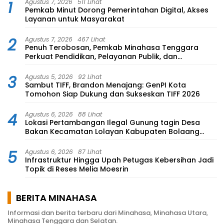
1
Agustus 7, 2026
511 Lihat
Pemkab Minut Dorong Pemerintahan Digital, Akses
Layanan untuk Masyarakat
2
Agustus 7, 2026
467 Lihat
Penuh Terobosan, Pemkab Minahasa Tenggara
Perkuat Pendidikan, Pelayanan Publik, dan
Kesehatan
3
Agustus 5, 2026
92 Lihat
Sambut TIFF, Brandon Menajang: ​GenPI Kota
Tomohon Siap Dukung dan Sukseskan TIFF 2026
4
Agustus 6, 2026
88 Lihat
Lokasi Pertambangan Ilegal Gunung tagin Desa
Bakan Kecamatan Lolayan Kabupaten Bolaang
Mongondow di perkebunan Lolotut Target
Bareskrim TIPEDTER MABES POLRI
5
Agustus 6, 2026
87 Lihat
Infrastruktur Hingga Upah Petugas Kebersihan Jadi
Topik di Reses Melia Moesrin
BERITA MINAHASA
Informasi dan berita terbaru dari Minahasa, Minahasa Utara,
Minahasa Tenggara dan Selatan.