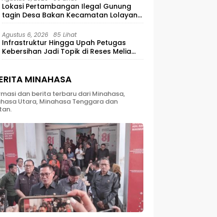
Lokasi Pertambangan Ilegal Gunung
tagin Desa Bakan Kecamatan Lolayan
Kabupaten Bolaang Mongondow di
perkebunan Lolotut Target Bareskrim
Agustus 6, 2026
85 Lihat
TIPEDTER MABES POLRI
Infrastruktur Hingga Upah Petugas
Kebersihan Jadi Topik di Reses Melia
Moesrin
ERITA MINAHASA
rmasi dan berita terbaru dari Minahasa,
hasa Utara, Minahasa Tenggara dan
tan.