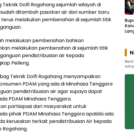
 Teknik Dolfi Rogahang sejumlah wilayah di
sudah ditambah pasokan air dari sumber baru
terus melakukan pembenahan di sejumlah titik
Bup
Kand
ganguan.
Lan
Karh
telah melakukan pembenahan bahkan
Gun
kan melakukan pembenahan di sejumlah titik
N
ganguan pendistribusian air kepada
Beri
kap Pelleng.
wila
abag Teknik Dolfi Rogahang menyampaikan
konsumen PDAM yang ada di Minahasa Tenggara
guan pendistribusian air agar supaya dapat
ada PDAM Minahasa Tenggara.
an partisipasi dari masyarakat untuk
da pihak PDAM Minahasa Tenggara apabila ada
a kerusakan terkait pendistribusian Air kepada
p Rogahang.