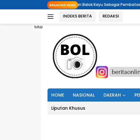
Langsung
l Tali Rafia Dan Balok Kayu Sebagai Pembatas Lintasan,DragRace Tak St
BREAKING NEWS
ke
INDEKS BERITA
REDAKSI
konten
tutup
HOME
NASIONAL
DAERAH
PE
Liputan Khusus