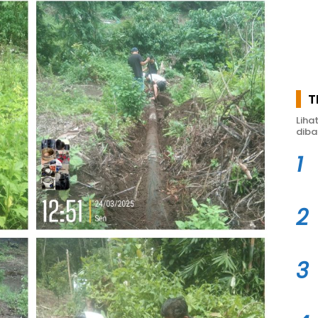
T
Liha
diba
1
2
3