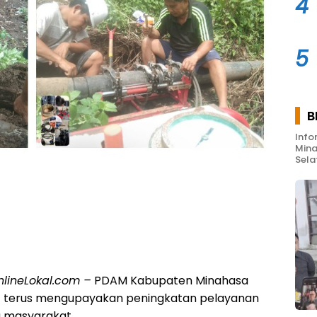
4
5
B
Info
Mina
Sela
nlineLokal.com –
PDAM Kabupaten Minahasa
) terus mengupayakan peningkatan pelayanan
a masyarakat.