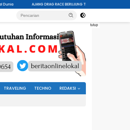
RAG RACE BERUJUNG TRAGEDI: 16 ORANG JADI KORBAN, 6 DI ANTARANYA M
tutup
TRAVELING
TECHNO
REDAKSI