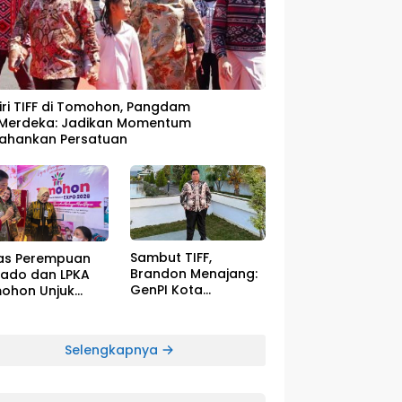
iri TIFF di Tomohon, Pangdam
I/Merdeka: Jadikan Momentum
tahankan Persatuan
Sambut TIFF,
as Perempuan
Brandon Menajang: ​
ado dan LPKA
GenPI Kota
ohon Unjuk
Tomohon Siap
ya Warga Binaan
Dukung dan
IFF 2026
Sukseskan TIFF 2026
Selengkapnya