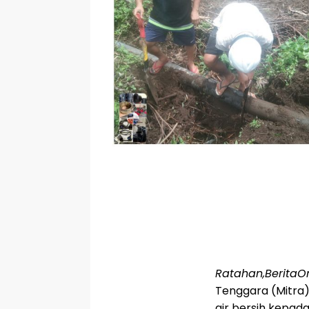
Ratahan,BeritaO
Tenggara (Mitra
air bersih kepad