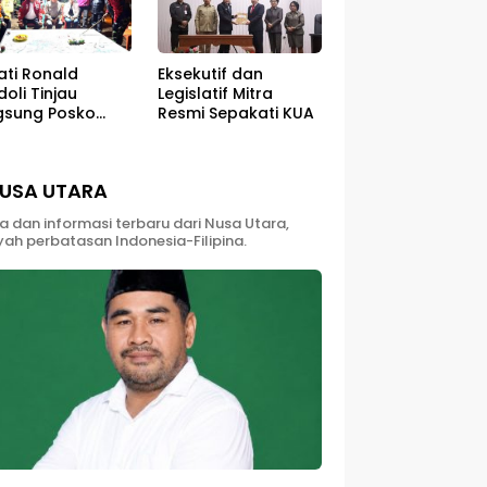
Eksekutif dan
ati Ronald
Legislatif Mitra
oli Tinjau
Resmi Sepakati KUA
gsung Posko
utlah Di Kaki
ung Soputan
USA UTARA
ta dan informasi terbaru dari Nusa Utara,
yah perbatasan Indonesia-Filipina.