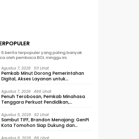
ERPOPULER
t 5 berita terpopuler yang paling banyak
ca oleh pembaca BOL minggu ini.
Agustus 7, 2026
511 Lihat
Pemkab Minut Dorong Pemerintahan
Digital, Akses Layanan untuk
Masyarakat
Agustus 7, 2026
466 Lihat
Penuh Terobosan, Pemkab Minahasa
Tenggara Perkuat Pendidikan,
Pelayanan Publik, dan Kesehatan
Agustus 5, 2026
92 Lihat
Sambut TIFF, Brandon Menajang: ​GenPI
Kota Tomohon Siap Dukung dan
Sukseskan TIFF 2026
Agustus 6, 2026
86 Lihat