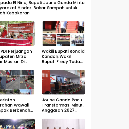
pada El Nino, Bupati Joune Ganda Minta
yarakat Hindari Bakar Sampah untuk
ah Kebakaran
 PDI Perjuangan
Wakili Bupati Ronald
upaten Mitra
Kandoli, Wakil
ar Musran Di
Bupati Fredy Tuda
amatan Belang
Buka seluruh
Rangkaian Kegiatan
Meriahkan HUT RI ke
81
Joune Ganda Pacu
erintah
Transformasi Minut,
urahan Wawali
Anggaran 2027
pak Berbenah
Disiapkan Jadi Mesin
but HUT RI ke-81
Pembangunan