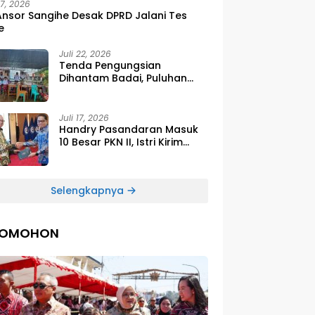
27, 2026
Ansor Sangihe Desak DPRD Jalani Tes
e
Juli 22, 2026
Tenda Pengungsian
Dihantam Badai, Puluhan
Siswa SDG Smirna Kawio
Dipulangkan
Juli 17, 2026
Handry Pasandaran Masuk
10 Besar PKN II, Istri Kirim
Ucapan Bangga Lewat
Medsos
Selengkapnya
TOMOHON