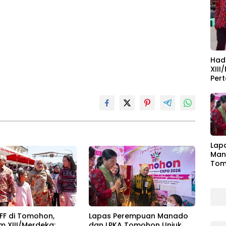
Had
XII
Per
Lap
Man
Tom
Kar
di T
IFF di Tomohon,
Lapas Perempuan Manado
 XIII/Merdeka:
dan LPKA Tomohon Unjuk