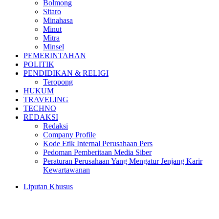
Bolmong
Sitaro
Minahasa
Minut
Mitra
Minsel
PEMERINTAHAN
POLITIK
PENDIDIKAN & RELIGI
Teropong
HUKUM
TRAVELING
TECHNO
REDAKSI
Redaksi
Company Profile
Kode Etik Internal Perusahaan Pers
Pedoman Pemberitaan Media Siber
Peraturan Perusahaan Yang Mengatur Jenjang Karir
Kewartawanan
Liputan Khusus