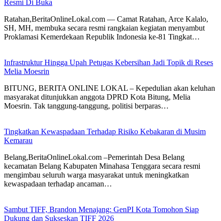
Resmi Di Buka
Ratahan,BeritaOnlineLokal.com — Camat Ratahan, Arce Kalalo,
SH, MH, membuka secara resmi rangkaian kegiatan menyambut
Proklamasi Kemerdekaan Republik Indonesia ke-81 Tingkat…
Infrastruktur Hingga Upah Petugas Kebersihan Jadi Topik di Reses
Melia Moesrin
BITUNG, BERITA ONLINE LOKAL – Kepedulian akan keluhan
masyarakat ditunjukkan anggota DPRD Kota Bitung, Melia
Moesrin. Tak tanggung-tanggung, politisi berparas…
Tingkatkan Kewaspadaan Terhadap Risiko Kebakaran di Musim
Kemarau
Belang,BeritaOnlineLokal.com –Pemerintah Desa Belang
kecamatan Belang Kabupaten Minahasa Tenggara secara resmi
mengimbau seluruh warga masyarakat untuk meningkatkan
kewaspadaan terhadap ancaman…
Sambut TIFF, Brandon Menajang: ​GenPI Kota Tomohon Siap
Dukung dan Sukseskan TIFF 2026