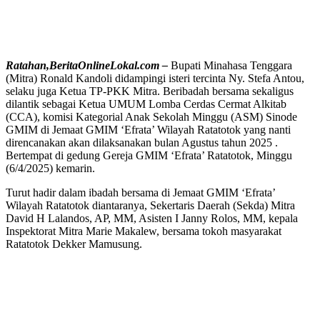
Ratahan,BeritaOnlineLokal.com –
Bupati Minahasa Tenggara
(Mitra) Ronald Kandoli didampingi isteri tercinta Ny. Stefa Antou,
selaku juga Ketua TP-PKK Mitra. Beribadah bersama sekaligus
dilantik sebagai Ketua UMUM Lomba Cerdas Cermat Alkitab
(CCA), komisi Kategorial Anak Sekolah Minggu (ASM) Sinode
GMIM di Jemaat GMIM ‘Efrata’ Wilayah Ratatotok yang nanti
direncanakan akan dilaksanakan bulan Agustus tahun 2025 .
Bertempat di gedung Gereja GMIM ‘Efrata’ Ratatotok, Minggu
(6/4/2025) kemarin.
Turut hadir dalam ibadah bersama di Jemaat GMIM ‘Efrata’
Wilayah Ratatotok diantaranya, Sekertaris Daerah (Sekda) Mitra
David H Lalandos, AP, MM, Asisten I Janny Rolos, MM, kepala
Inspektorat Mitra Marie Makalew, bersama tokoh masyarakat
Ratatotok Dekker Mamusung.