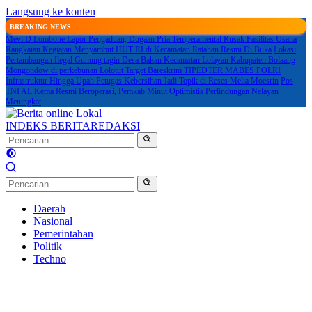
Langsung ke konten
BREAKING NEWS
Mevi D Lombone Lapor Pengaduan, Dugaan Pria Temperamental Rusak Fasilitas Usaha
Rangkaian Kegiatan Menyambut HUT RI di Kecamatan Ratahan Resmi Di Buka
Lokasi
Pertambangan Ilegal Gunung tagin Desa Bakan Kecamatan Lolayan Kabupaten Bolaang
Mongondow di perkebunan Lolotut Target Bareskrim TIPEDTER MABES POLRI
Infrastruktur Hingga Upah Petugas Kebersihan Jadi Topik di Reses Melia Moesrin
Pos
TNI AL Kema Resmi Beroperasi, Pemkab Minut Optimistis Perlindungan Nelayan
Meningkat
INDEKS BERITA
REDAKSI
Daerah
Nasional
Pemerintahan
Politik
Techno