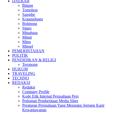
DAERAH
Bitung
Tomohon
Sangihe
Kotamobagu
Bolmong
Sitaro
Minahasa
Minut
Mitra
Minsel
PEMERINTAHAN
POLITIK
PENDIDIKAN & RELIGI
Teropong
HUKUM
TRAVELING
TECHNO
REDAKSI
Redaksi
Company Profile
Kode Etik Internal Perusahaan Pers
Pedoman Pemberitaan Media Siber
Peraturan Perusahaan Yang Mengatur Jenjang Karir
Kewartawanan