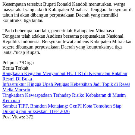
Kesempatan tersebut Bupati Ronald Kandoli menuturkan, warga
masyarakat yang ada di Kabupaten Minahasa Tenggara bersyukur di
tahun ini akan dibangun perpustakaan Daerah yang memiliki
kountruksi tiga lantai.
“Pada beberapa hari lalu, pemerintah Kabupaten Minahasa
Tenggara telah adakan Audiens bersama perpustakaan Nasional
Republik Indonesia. Bersyukur lewat audiens Kabupaten Mitra akan
segera dibangun perpustakaan Daerah yang kountruksinya tiga
lantai,”ucap Bupati.
Peliput : */Dirga
Berita Terkait
Rangkaian Kegiatan Menyambut HUT RI di Kecamatan Ratahan
Resmi Di Buka
Infrastruktur Hingga Upah Petugas Kebersihan Jadi Topik di Reses
Melia Moesrin
Tingkatkan Kewaspadaan Terhadap Risiko Kebakaran di Musim
Kemarau
Sambut TIFF, Brandon Menajang: ​GenPI Kota Tomohon Siap
Dukung dan Sukseskan TIFF 2026
Post Views:
372