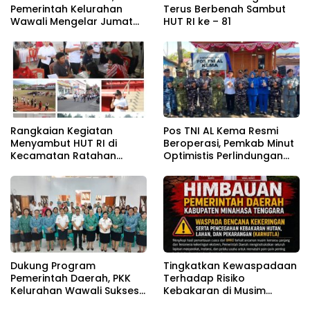
Pemerintah Kelurahan
Terus Berbenah Sambut
Wawali Mengelar Jumat
HUT RI ke – 81
Bersih
Rangkaian Kegiatan
Pos TNI AL Kema Resmi
Menyambut HUT RI di
Beroperasi, Pemkab Minut
Kecamatan Ratahan
Optimistis Perlindungan
Resmi Di Buka
Nelayan Meningkat
Dukung Program
Tingkatkan Kewaspadaan
Pemerintah Daerah, PKK
Terhadap Risiko
Kelurahan Wawali Sukses
Kebakaran di Musim
Gelar Kegiatan
Kemarau