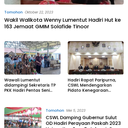
Tomohon
Oktober 22, 2023
Wakil Walikota Wenny Lumentut Hadiri Hut ke
163 Jemaat GMIM Solafide Tinoor
Wawali Lumentut
Hadiri Rapat Paripurna,
didampingi Sekretaris TP
CSWL Mendengarkan
PKK Hadiri Pentas Seni
Pidato Kenegaraan
Siswa
Presiden RI Dalam Rangka
Peringati HUT ke-78
Kemerdekaan RI
Tomohon
Mei 5, 2023
CSWL Damping Gubernur Sulut
OD Hadiri Perayaan Paskah 2023