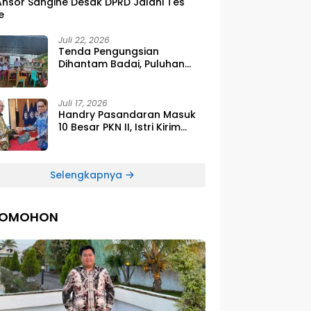
Ansor Sangihe Desak DPRD Jalani Tes
e
Juli 22, 2026
Tenda Pengungsian
Dihantam Badai, Puluhan
Siswa SDG Smirna Kawio
Dipulangkan
Juli 17, 2026
Handry Pasandaran Masuk
10 Besar PKN II, Istri Kirim
Ucapan Bangga Lewat
Medsos
Selengkapnya
TOMOHON