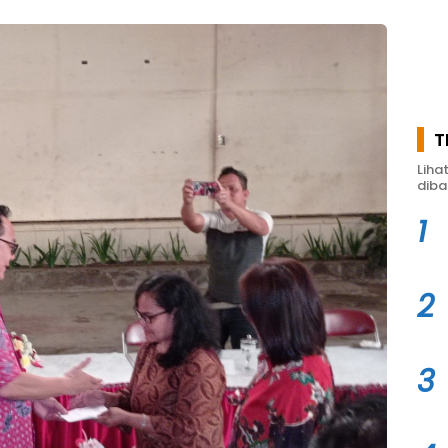
T
Liha
diba
1
2
3