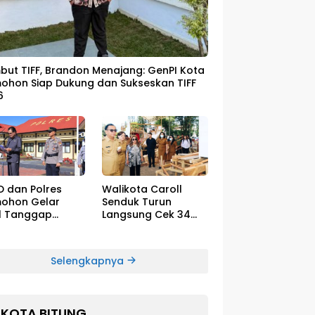
ut TIFF, Brandon Menajang: ​GenPI Kota
ohon Siap Dukung dan Sukseskan TIFF
6
D dan Polres
Walikota Caroll
ohon Gelar
Senduk Turun
l Tanggap
Langsung Cek 34
cana El-Nino
Float Megah Siap
Tampil di TIFF pada
8 Agustus
Selengkapnya
KOTA BITUNG