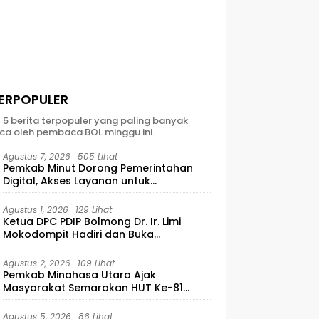
ERPOPULER
t 5 berita terpopuler yang paling banyak
ca oleh pembaca BOL minggu ini.
Agustus 7, 2026
505 Lihat
Pemkab Minut Dorong Pemerintahan
Digital, Akses Layanan untuk
Masyarakat
Agustus 1, 2026
129 Lihat
Ketua DPC PDIP Bolmong Dr. Ir. Limi
Mokodompit Hadiri dan Buka
Musyawarah Ranting Se-Kecamatan
Lolayan
Agustus 2, 2026
109 Lihat
Pemkab Minahasa Utara Ajak
Masyarakat Semarakan HUT Ke-81
Kemerdekaan RI
Agustus 5, 2026
86 Lihat