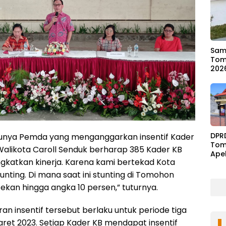
Samb
Tom
202
DPR
tunya Pemda yang menganggarkan insentif Kader
Tom
alikota Caroll Senduk berharap 385 Kader KB
Ape
gkatkan kinerja. Karena kami bertekad Kota
Ben
nting. Di mana saat ini stunting di Tomohon
kan hingga angka 10 persen,” tuturnya.
ran insentif tersebut berlaku untuk periode tiga
aret 2023. Setiap Kader KB mendapat insentif