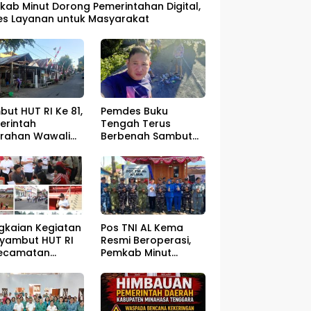
kab Minut Dorong Pemerintahan Digital,
es Layanan untuk Masyarakat
ut HUT RI Ke 81,
Pemdes Buku
erintah
Tengah Terus
urahan Wawali
Berbenah Sambut
gelar Jumat
HUT RI ke – 81
sih
gkaian Kegiatan
Pos TNI AL Kema
yambut HUT RI
Resmi Beroperasi,
Kecamatan
Pemkab Minut
ahan Resmi Di
Optimistis
a
Perlindungan
Nelayan Meningkat