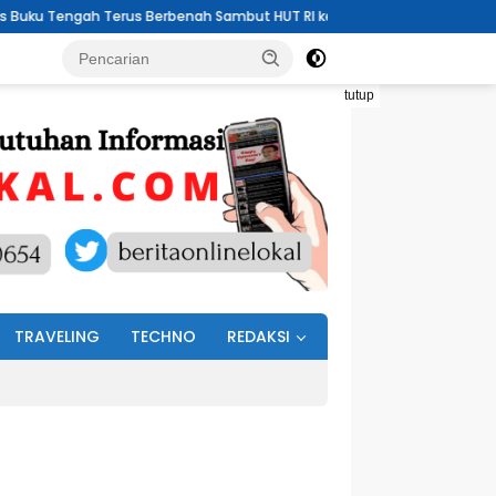
erbenah Sambut HUT RI ke – 81
Mevi D Lombone Lapor Pengadu
tutup
TRAVELING
TECHNO
REDAKSI