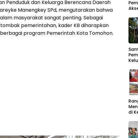
ian Penduduk dan Keluarga Berencana Daerah
Pem
Aks
areyke Manengkey SPd, mengutarakan bahwa
dalam masyarakat sangat penting. Sebagai
g tombak pemerintahan, kader KB diharapkan
berbagai program Pemerintah Kota Tomohon.
Samb
Pem
Kel
Men
Ber
Ran
Men
di 
Rat
Buk