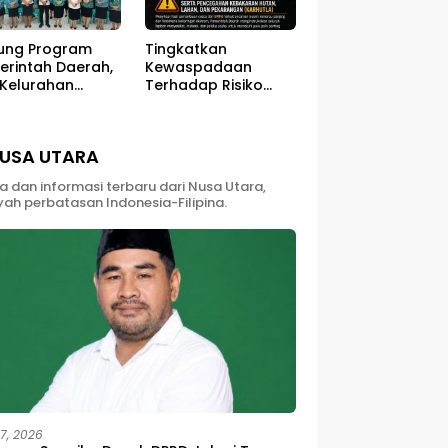
ung Program
Tingkatkan
erintah Daerah,
Kewaspadaan
 Kelurahan
Terhadap Risiko
ali Sukses
Kebakaran di Musim
ar Kegiatan
Kemarau
berdayaan
USA UTARA
yarakat
ta dan informasi terbaru dari Nusa Utara,
yah perbatasan Indonesia-Filipina.
27, 2026