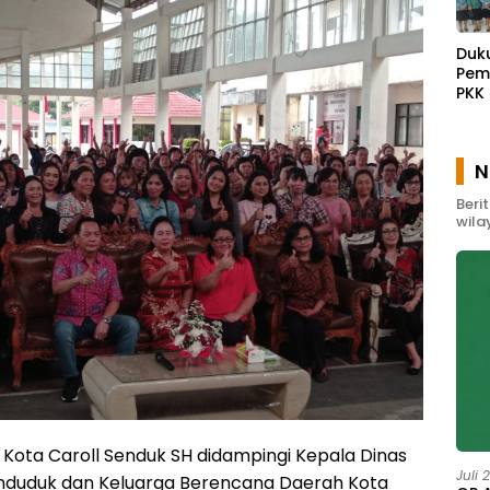
Duk
Pem
PKK
Waw
Gel
Pem
N
Mas
Beri
wila
 Kota Caroll Senduk SH didampingi Kepala Dinas
Juli 
nduduk dan Keluarga Berencana Daerah Kota