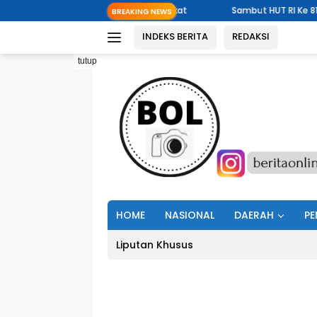
Langsung
nan untuk Masyarakat
Sambut HUT RI Ke 81, Pemerintah Kelurah
BREAKING NEWS
ke
INDEKS BERITA
REDAKSI
konten
tutup
HOME
NASIONAL
DAERAH
PE
Liputan Khusus