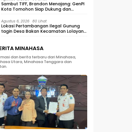
Sambut TIFF, Brandon Menajang: ​GenPI
Kota Tomohon Siap Dukung dan
Sukseskan TIFF 2026
Agustus 6, 2026
80 Lihat
Lokasi Pertambangan Ilegal Gunung
tagin Desa Bakan Kecamatan Lolayan
Kabupaten Bolaang Mongondow di
perkebunan Lolotut Target Bareskrim
TIPEDTER MABES POLRI
ERITA MINAHASA
rmasi dan berita terbaru dari Minahasa,
hasa Utara, Minahasa Tenggara dan
tan.