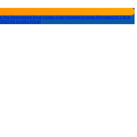
 Pria Temperamental Rusak Fasilitas Usaha
Rangkaian Kegiatan Menyambut HUT RI di
krim TIPEDTER MABES POLRI