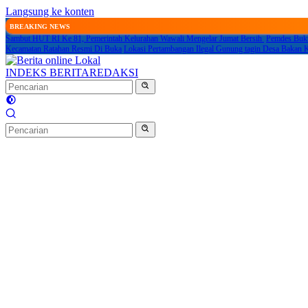
Langsung ke konten
BREAKING NEWS
Sambut HUT RI Ke 81, Pemerintah Kelurahan Wawali Mengelar Jumat Bersih
Pemdes Buku
Kecamatan Ratahan Resmi Di Buka
Lokasi Pertambangan Ilegal Gunung tagin Desa Baka
INDEKS BERITA
REDAKSI