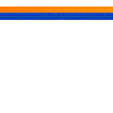
 Tengah Terus Berbenah Sambut HUT RI ke – 81
Mevi D Lombone Lapor Pengaduan, Dugaan
n Kecamatan Lolayan Kabupaten Bolaang Mongondow di perkebunan Lolotut Target Bares