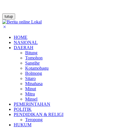
tutup
HOME
NASIONAL
DAERAH
Bitung
Tomohon
Sangihe
Kotamobagu
Bolmong
Sitaro
Minahasa
Minut
Mitra
Minsel
PEMERINTAHAN
POLITIK
PENDIDIKAN & RELIGI
Teropong
HUKUM