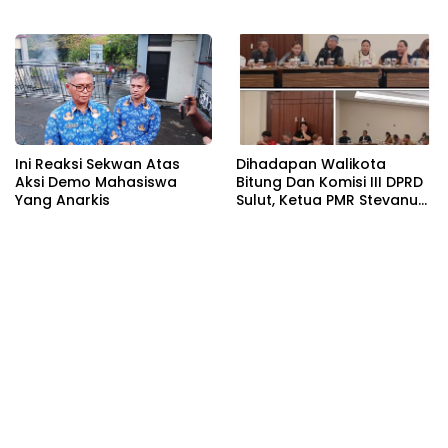
Ini Reaksi Sekwan Atas
Dihadapan Walikota
Aksi Demo Mahasiswa
Bitung Dan Komisi III DPRD
Yang Anarkis
Sulut, Ketua PMR Stevanus
Sumolang Desak MoU
BPJN Sulut Dan PT
MSM/TTN Harus Dibuka