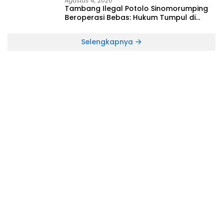
Agustus 4, 2026
Tambang Ilegal Potolo Sinomorumping
Beroperasi Bebas: Hukum Tumpul di
Hadapan Aktivitas Merusak Hutan
Selengkapnya