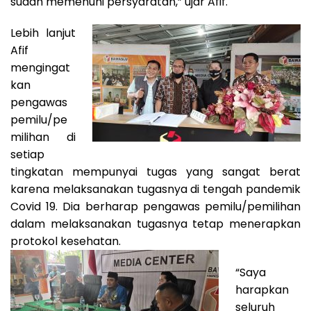
sudah memenuhi persyaratan,” ujar Afif.
Lebih lanjut
Afif
mengingat
kan
pengawas
pemilu/pe
milihan di
setiap
tingkatan mempunyai tugas yang sangat berat
karena melaksanakan tugasnya di tengah pandemik
Covid 19. Dia berharap pengawas pemilu/pemilihan
dalam melaksanakan tugasnya tetap menerapkan
protokol kesehatan.
“Saya
harapkan
seluruh