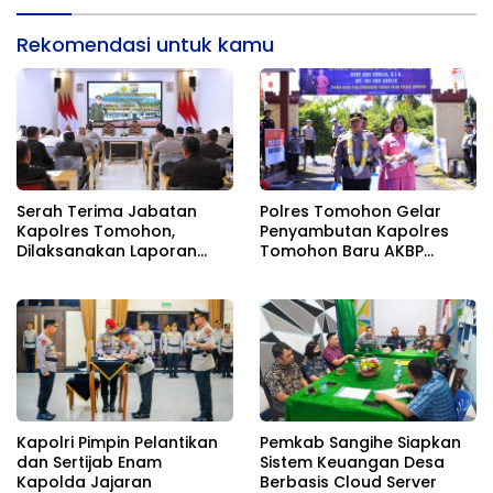
Rekomendasi untuk kamu
Serah Terima Jabatan
Polres Tomohon Gelar
Kapolres Tomohon,
Penyambutan Kapolres
Dilaksanakan Laporan
Tomohon Baru AKBP
Kesatuan Guna
Novrial Alberti Kombo
Mengetahui Kondisi
Wilayah Hukum Polres
Tomohon
Kapolri Pimpin Pelantikan
Pemkab Sangihe Siapkan
dan Sertijab Enam
Sistem Keuangan Desa
Kapolda Jajaran
Berbasis Cloud Server