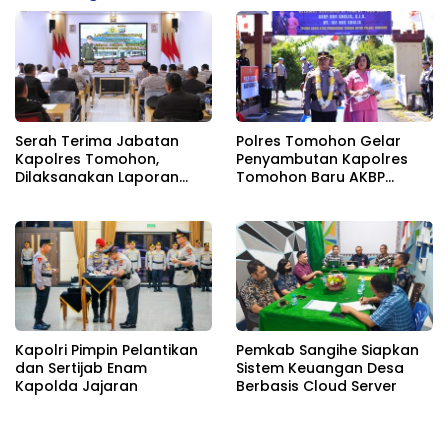
Serah Terima Jabatan
Polres Tomohon Gelar
Kapolres Tomohon,
Penyambutan Kapolres
Dilaksanakan Laporan
Tomohon Baru AKBP
Kesatuan Guna
Novrial Alberti Kombo
Mengetahui Kondisi
Wilayah Hukum Polres
Tomohon
Kapolri Pimpin Pelantikan
Pemkab Sangihe Siapkan
dan Sertijab Enam
Sistem Keuangan Desa
Kapolda Jajaran
Berbasis Cloud Server