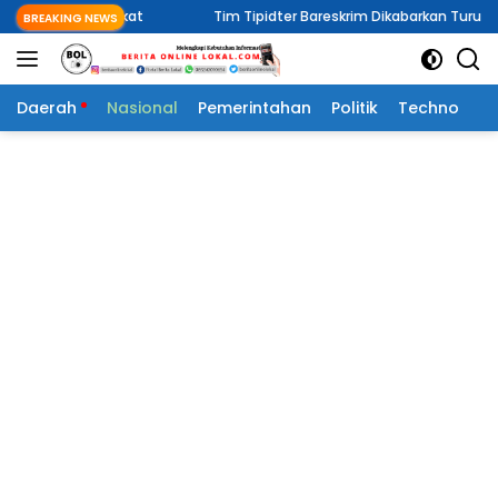
Langsung
kat
Tim Tipidter Bareskrim Dikabarkan Turun Selidiki Dugaan
BREAKING NEWS
ke
konten
Daerah
Nasional
Pemerintahan
Politik
Techno