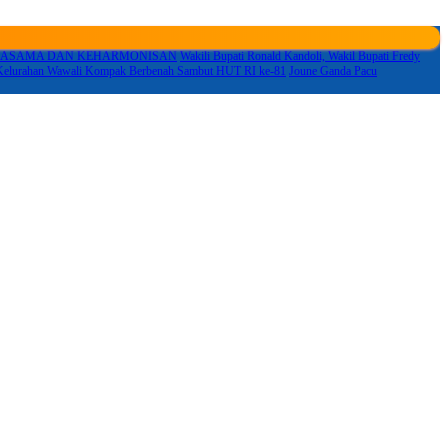
RJASAMA DAN KEHARMONISAN
Wakili Bupati Ronald Kandoli, Wakil Bupati Fredy
Kelurahan Wawali Kompak Berbenah Sambut HUT RI ke-81
Joune Ganda Pacu