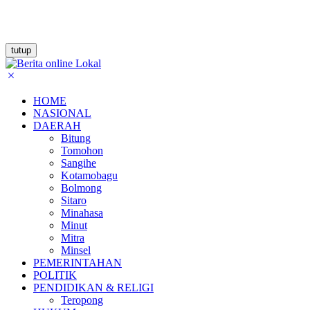
tutup
HOME
NASIONAL
DAERAH
Bitung
Tomohon
Sangihe
Kotamobagu
Bolmong
Sitaro
Minahasa
Minut
Mitra
Minsel
PEMERINTAHAN
POLITIK
PENDIDIKAN & RELIGI
Teropong