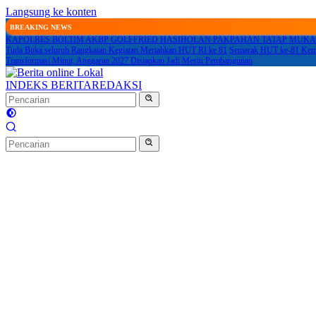
Langsung ke konten
BREAKING NEWS
KAPOLRES BOLTIM AKBP GOLFFRIED HASIHOLAN PAKPAHAN TATAP MU
Tuda Buka seluruh Rangkaian Kegiatan Meriahkan HUT RI ke 81
Semarak HUT ke-81 Keme
Transformasi Minut, Anggaran 2027 Disiapkan Jadi Mesin Pembangunan
INDEKS BERITA
REDAKSI