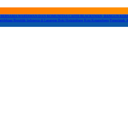
KA BERSAMA WARTAWAN DAN KOMUNITAS CAFFE BLACKSWAN, BANGUN KE
rdekaan Republik Indonesia di Lapangan Boki Hotinimbang Kota Kotamobagu
Pemerintah 