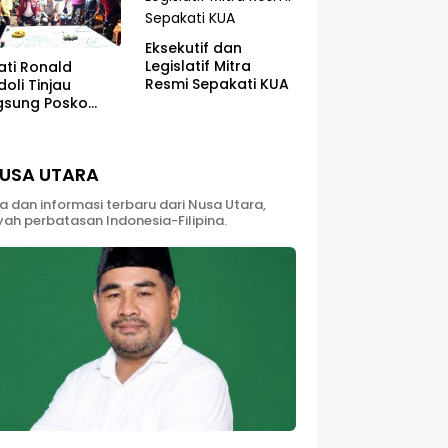
Eksekutif dan
Legislatif Mitra
ati Ronald
Resmi Sepakati KUA
oli Tinjau
gsung Posko
utlah Di Kaki
ung Soputan
USA UTARA
ta dan informasi terbaru dari Nusa Utara,
yah perbatasan Indonesia-Filipina.