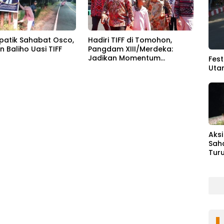
mpatik Sahabat Osco,
Hadiri TIFF di Tomohon,
 Baliho Uasi TIFF
Pangdam XIII/Merdeka:
Jadikan Momentum
Fes
Pertahankan Persatuan
Uta
Aksi
Sah
Tur
Uasi