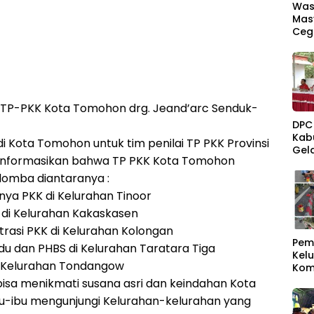
Was
Mas
Ceg
TP-PKK Kota Tomohon drg. Jeand’arc Senduk-
DPC
Kab
i Kota Tomohon untuk tim penilai TP PKK Provinsi
Gel
i informasikan bahwa TP PKK Kota Tomohon
Kec
 lomba diantaranya :
nya PKK di Kelurahan Tinoor
 di Kelurahan Kakaskasen
trasi PKK di Kelurahan Kolongan
Pem
u dan PHBS di Kelurahan Taratara Tiga
Kel
i Kelurahan Tondangow
Kom
Sam
isa menikmati susana asri dan keindahan Kota
u-ibu mengunjungi Kelurahan-kelurahan yang