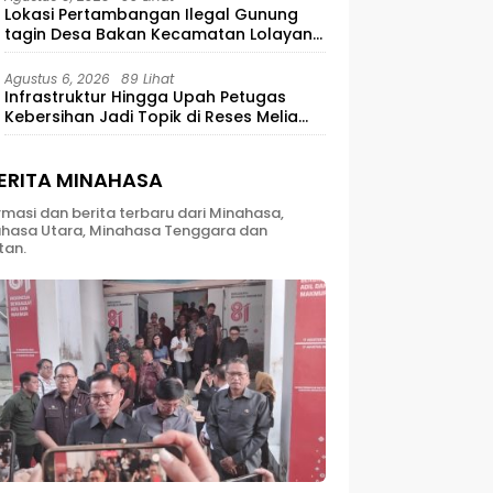
Lokasi Pertambangan Ilegal Gunung
tagin Desa Bakan Kecamatan Lolayan
Kabupaten Bolaang Mongondow di
perkebunan Lolotut Target Bareskrim
Agustus 6, 2026
89 Lihat
TIPEDTER MABES POLRI
Infrastruktur Hingga Upah Petugas
Kebersihan Jadi Topik di Reses Melia
Moesrin
ERITA MINAHASA
rmasi dan berita terbaru dari Minahasa,
hasa Utara, Minahasa Tenggara dan
tan.