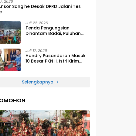
27, 2026
Ansor Sangihe Desak DPRD Jalani Tes
e
Juli 22, 2026
Tenda Pengungsian
Dihantam Badai, Puluhan
Siswa SDG Smirna Kawio
Dipulangkan
Juli 17, 2026
Handry Pasandaran Masuk
10 Besar PKN II, Istri Kirim
Ucapan Bangga Lewat
Medsos
Selengkapnya
TOMOHON