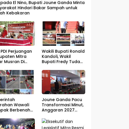
pada El Nino, Bupati Joune Ganda Minta
yarakat Hindari Bakar Sampah untuk
ah Kebakaran
 PDI Perjuangan
Wakili Bupati Ronald
upaten Mitra
Kandoli, Wakil
ar Musran Di
Bupati Fredy Tuda
amatan Belang
Buka seluruh
Rangkaian Kegiatan
Meriahkan HUT RI ke
81
erintah
Joune Ganda Pacu
urahan Wawali
Transformasi Minut,
pak Berbenah
Anggaran 2027
but HUT RI ke-81
Disiapkan Jadi Mesin
Pembangunan