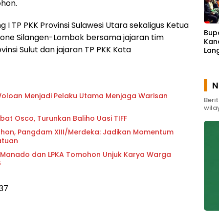
ohon.
g I TP PKK Provinsi Sulawesi Utara sekaligus Ketua
Bup
 Ivone Silangen-Lombok bersama jajaran tim
Kand
ovinsi Sulut dan jajaran TP PKK Kota
Lan
Karh
Gun
N
Woloan Menjadi Pelaku Utama Menjaga Warisan
Beri
wila
bat Osco, Turunkan Baliho Uasi TIFF
mohon, Pangdam XIII/Merdeka: Jadikan Momentum
atuan
 Manado dan LPKA Tomohon Unjuk Karya Warga
6
437