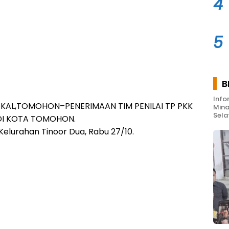
4
5
B
Info
OKAL,TOMOHON–PENERIMAAN TIM PENILAI TP PKK
Mina
Sela
 DI KOTA TOMOHON.
Kelurahan Tinoor Dua, Rabu 27/10.