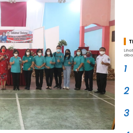
T
Liha
diba
1
2
3