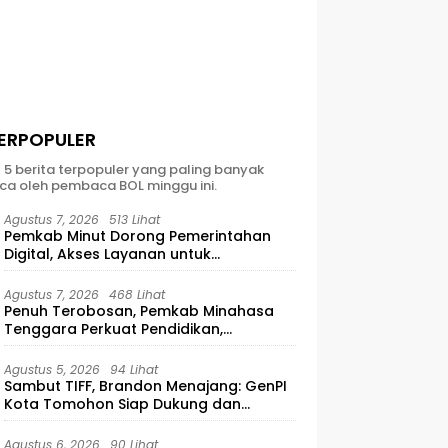
ERPOPULER
t 5 berita terpopuler yang paling banyak
ca oleh pembaca BOL minggu ini.
Agustus 7, 2026
513 Lihat
Pemkab Minut Dorong Pemerintahan
Digital, Akses Layanan untuk
Masyarakat
Agustus 7, 2026
468 Lihat
Penuh Terobosan, Pemkab Minahasa
Tenggara Perkuat Pendidikan,
Pelayanan Publik, dan Kesehatan
Agustus 5, 2026
94 Lihat
Sambut TIFF, Brandon Menajang: ​GenPI
Kota Tomohon Siap Dukung dan
Sukseskan TIFF 2026
Agustus 6, 2026
90 Lihat