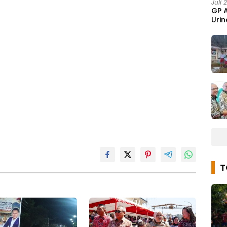
Juli 
GP 
Urin