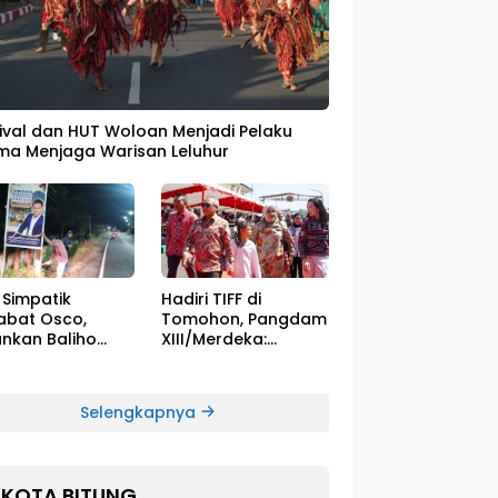
tival dan HUT Woloan Menjadi Pelaku
ma Menjaga Warisan Leluhur
 Simpatik
Hadiri TIFF di
abat Osco,
Tomohon, Pangdam
unkan Baliho
XIII/Merdeka:
 TIFF
Jadikan Momentum
Pertahankan
Persatuan
Selengkapnya
KOTA BITUNG