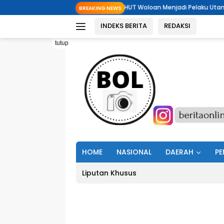
Langsung
Festival dan HUT Woloan Menjadi Pelaku Utama Menjaga Warisan Leluhu
BREAKING NEWS
ke
INDEKS BERITA
REDAKSI
konten
tutup
HOME
NASIONAL
DAERAH
PE
Liputan Khusus