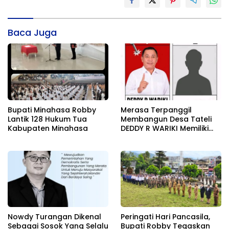
Baca Juga
Bupati Minahasa Robby
Merasa Terpanggil
Lantik 128 Hukum Tua
Membangun Desa Tateli
Kabupaten Minahasa
DEDDY R WARIKI Memiliki
Karisma Pemimpin
Nowdy Turangan Dikenal
Peringati Hari Pancasila,
Sebagai Sosok Yang Selalu
Bupati Robby Tegaskan