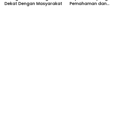
Dekat Dengan Masyarakat
Pemahaman dan
Kepatuhan Terhadap
Dasar Negara