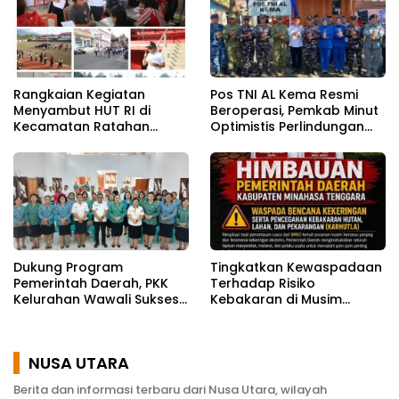
Rangkaian Kegiatan
Pos TNI AL Kema Resmi
Menyambut HUT RI di
Beroperasi, Pemkab Minut
Kecamatan Ratahan
Optimistis Perlindungan
Resmi Di Buka
Nelayan Meningkat
Dukung Program
Tingkatkan Kewaspadaan
Pemerintah Daerah, PKK
Terhadap Risiko
Kelurahan Wawali Sukses
Kebakaran di Musim
Gelar Kegiatan
Kemarau
Pemberdayaan
Masyarakat
NUSA UTARA
Berita dan informasi terbaru dari Nusa Utara, wilayah