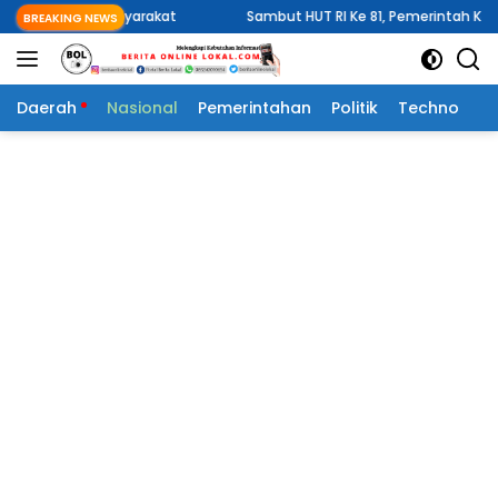
Langsung
k Masyarakat
Sambut HUT RI Ke 81, Pemerintah Kelurahan Wawa
BREAKING NEWS
ke
konten
Daerah
Nasional
Pemerintahan
Politik
Techno