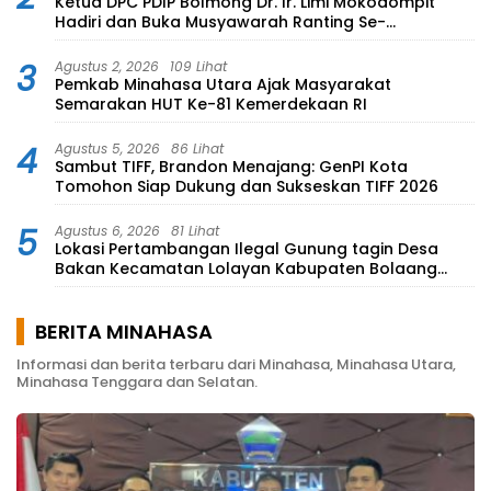
Ketua DPC PDIP Bolmong Dr. Ir. Limi Mokodompit
Hadiri dan Buka Musyawarah Ranting Se-
Kecamatan Lolayan
3
Agustus 2, 2026
109 Lihat
Pemkab Minahasa Utara Ajak Masyarakat
Semarakan HUT Ke-81 Kemerdekaan RI
4
Agustus 5, 2026
86 Lihat
Sambut TIFF, Brandon Menajang: ​GenPI Kota
Tomohon Siap Dukung dan Sukseskan TIFF 2026
5
Agustus 6, 2026
81 Lihat
Lokasi Pertambangan Ilegal Gunung tagin Desa
Bakan Kecamatan Lolayan Kabupaten Bolaang
Mongondow di perkebunan Lolotut Target
Bareskrim TIPEDTER MABES POLRI
BERITA MINAHASA
Informasi dan berita terbaru dari Minahasa, Minahasa Utara,
Minahasa Tenggara dan Selatan.