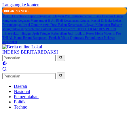
Langsung ke konten
BREAKING NEWS
Mevi D Lombone Lapor Pengaduan, Dugaan Pria Temperamental Rusak Fasilitas Usaha
Rangkaian Kegiatan Menyambut HUT RI di Kecamatan Ratahan Resmi Di Buka
Lokasi
Pertambangan Ilegal Gunung tagin Desa Bakan Kecamatan Lolayan Kabupaten Bolaang
Mongondow di perkebunan Lolotut Target Bareskrim TIPEDTER MABES POLRI
Infrastruktur Hingga Upah Petugas Kebersihan Jadi Topik di Reses Melia Moesrin
Pos
TNI AL Kema Resmi Beroperasi, Pemkab Minut Optimistis Perlindungan Nelayan
Meningkat
INDEKS BERITA
REDAKSI
Daerah
Nasional
Pemerintahan
Politik
Techno