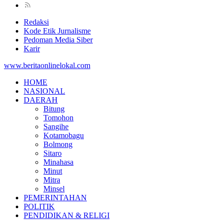
Redaksi
Kode Etik Jurnalisme
Pedoman Media Siber
Karir
www.beritaonlinelokal.com
HOME
NASIONAL
DAERAH
Bitung
Tomohon
Sangihe
Kotamobagu
Bolmong
Sitaro
Minahasa
Minut
Mitra
Minsel
PEMERINTAHAN
POLITIK
PENDIDIKAN & RELIGI