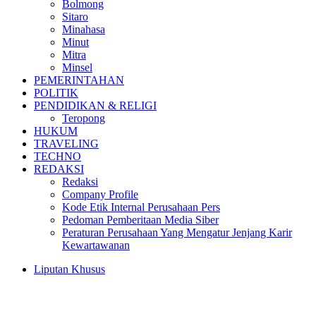
Bolmong
Sitaro
Minahasa
Minut
Mitra
Minsel
PEMERINTAHAN
POLITIK
PENDIDIKAN & RELIGI
Teropong
HUKUM
TRAVELING
TECHNO
REDAKSI
Redaksi
Company Profile
Kode Etik Internal Perusahaan Pers
Pedoman Pemberitaan Media Siber
Peraturan Perusahaan Yang Mengatur Jenjang Karir
Kewartawanan
Liputan Khusus