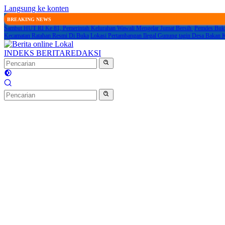
Langsung ke konten
BREAKING NEWS
Sambut HUT RI Ke 81, Pemerintah Kelurahan Wawali Mengelar Jumat Bersih
Pemdes Buku
Kecamatan Ratahan Resmi Di Buka
Lokasi Pertambangan Ilegal Gunung tagin Desa Baka
INDEKS BERITA
REDAKSI