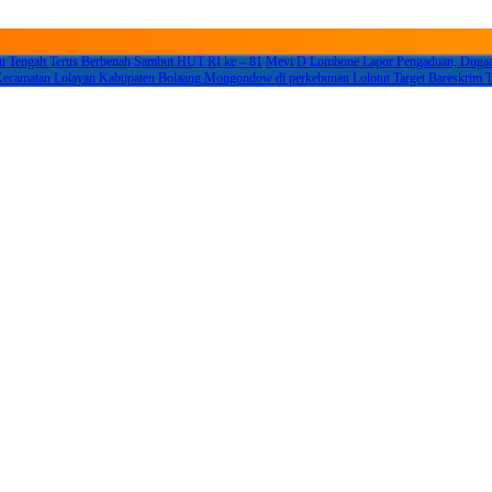
 Tengah Terus Berbenah Sambut HUT RI ke – 81
Mevi D Lombone Lapor Pengaduan, Dugaan
n Kecamatan Lolayan Kabupaten Bolaang Mongondow di perkebunan Lolotut Target Bares