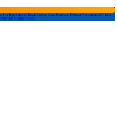
 Pria Temperamental Rusak Fasilitas Usaha
Rangkaian Kegiatan Menyambut HUT RI di
krim TIPEDTER MABES POLRI