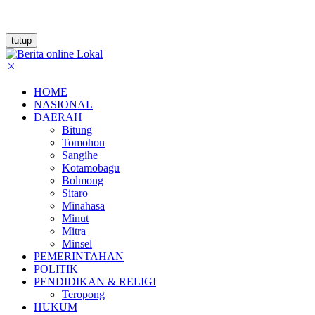
tutup
HOME
NASIONAL
DAERAH
Bitung
Tomohon
Sangihe
Kotamobagu
Bolmong
Sitaro
Minahasa
Minut
Mitra
Minsel
PEMERINTAHAN
POLITIK
PENDIDIKAN & RELIGI
Teropong
HUKUM