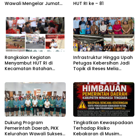
Wawali Mengelar Jumat
HUT RI ke – 81
Bersih
Rangkaian Kegiatan
Infrastruktur Hingga Upah
Menyambut HUT RI di
Petugas Kebersihan Jadi
Kecamatan Ratahan
Topik di Reses Melia
Resmi Di Buka
Moesrin
Dukung Program
Tingkatkan Kewaspadaan
Pemerintah Daerah, PKK
Terhadap Risiko
Kelurahan Wawali Sukses
Kebakaran di Musim