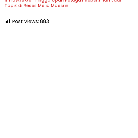
Infrastruktur Hingga Upah Petugas Kebersihan Jadi
Topik di Reses Melia Moesrin
Post Views:
883