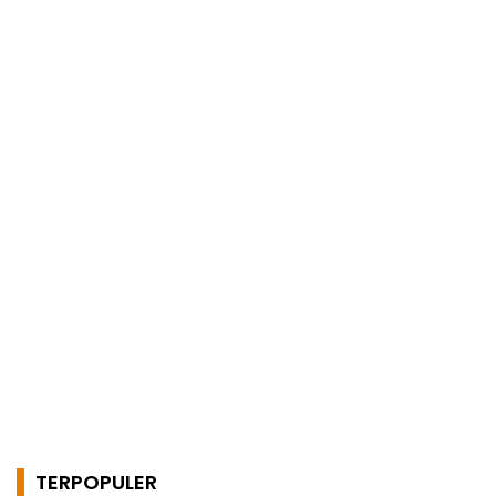
Gelar Kegiatan
Kemarau
Pemberdayaan
Masyarakat
TERPOPULER