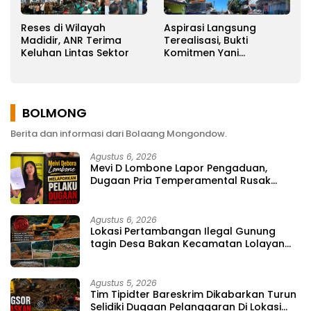
Reses di Wilayah
Aspirasi Langsung
Madidir, ANR Terima
Terealisasi, Bukti
Keluhan Lintas Sektor
Komitmen Yani
Ponengoh
Memperjuangkan
Keluhan Warga
BOLMONG
Berita dan informasi dari Bolaang Mongondow.
Agustus 6, 2026
Mevi D Lombone Lapor Pengaduan,
Dugaan Pria Temperamental Rusak
Fasilitas Usaha
Agustus 6, 2026
Lokasi Pertambangan Ilegal Gunung
tagin Desa Bakan Kecamatan Lolayan
Kabupaten Bolaang Mongondow di
perkebunan Lolotut Target Bareskrim
TIPEDTER MABES POLRI
Agustus 5, 2026
Tim Tipidter Bareskrim Dikabarkan Turun
Selidiki Dugaan Pelanggaran Di Lokasi