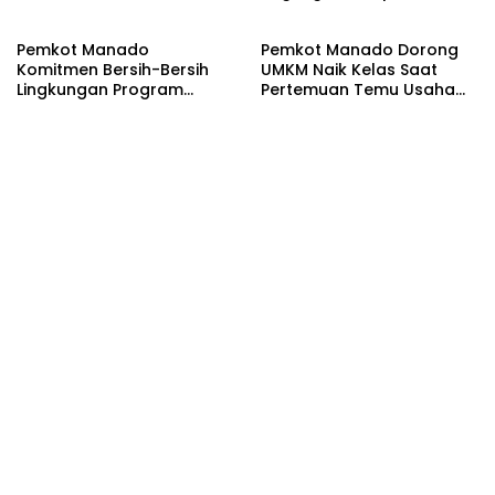
Kelompok Tani
Kecamatan Mapanget
Pemkot Manado
Pemkot Manado Dorong
Komitmen Bersih-Bersih
UMKM Naik Kelas Saat
Lingkungan Program
Pertemuan Temu Usaha
Presiden. MBW Sampai
Distribusi Digelar
Karangria di Pantau Wali
Kota dan Wakil Walikota