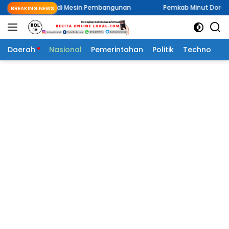
Langsung
n Jadi Mesin Pembangunan
Pemkab Minut Dorong Pemerintahan 
BREAKING NEWS
ke
konten
Daerah
Nasional
Pemerintahan
Politik
Techno