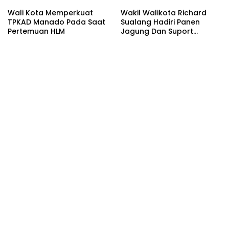
Wali Kota Memperkuat
Wakil Walikota Richard
TPKAD Manado Pada Saat
Sualang Hadiri Panen
Pertemuan HLM
Jagung Dan Suport
Kelompok Tani
Kecamatan Mapanget