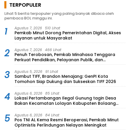
TERPOPULER
Lihat 5 berita terpopuler yang paling banyak dibaca oleh
pembaca BOL minggu ini.
1
Agustus 7, 2026
510 Lihat
Pemkab Minut Dorong Pemerintahan Digital, Akses
Layanan untuk Masyarakat
2
Agustus 7, 2026
466 Lihat
Penuh Terobosan, Pemkab Minahasa Tenggara
Perkuat Pendidikan, Pelayanan Publik, dan
Kesehatan
3
Agustus 5, 2026
91 Lihat
Sambut TIFF, Brandon Menajang: ​GenPI Kota
Tomohon Siap Dukung dan Sukseskan TIFF 2026
4
Agustus 6, 2026
85 Lihat
Lokasi Pertambangan Ilegal Gunung tagin Desa
Bakan Kecamatan Lolayan Kabupaten Bolaang
Mongondow di perkebunan Lolotut Target
Bareskrim TIPEDTER MABES POLRI
5
Agustus 6, 2026
84 Lihat
Pos TNI AL Kema Resmi Beroperasi, Pemkab Minut
Optimistis Perlindungan Nelayan Meningkat