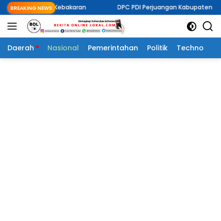
Langsung
Kebakaran
DPC PDI Perjuangan Kabupaten Mitra Gelar Musran D
BREAKING NEWS
ke
konten
Daerah
Nasional
Pemerintahan
Politik
Techno