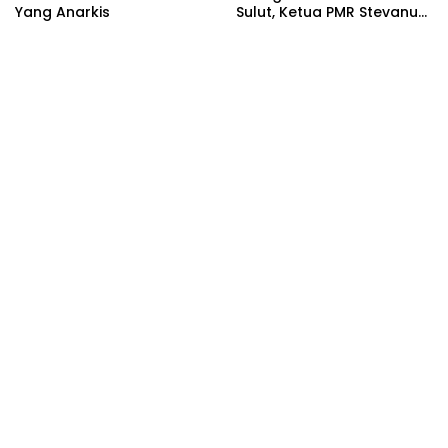
Yang Anarkis
Sulut, Ketua PMR Stevanus
Sumolang Desak MoU
BPJN Sulut Dan PT
MSM/TTN Harus Dibuka