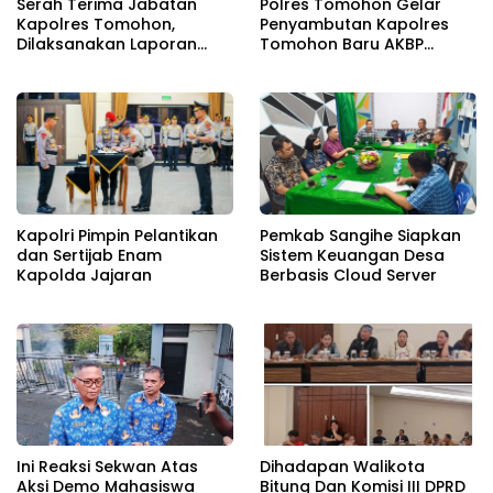
Serah Terima Jabatan
Polres Tomohon Gelar
Kapolres Tomohon,
Penyambutan Kapolres
Dilaksanakan Laporan
Tomohon Baru AKBP
Kesatuan Guna
Novrial Alberti Kombo
Mengetahui Kondisi
Wilayah Hukum Polres
Tomohon
Kapolri Pimpin Pelantikan
Pemkab Sangihe Siapkan
dan Sertijab Enam
Sistem Keuangan Desa
Kapolda Jajaran
Berbasis Cloud Server
Ini Reaksi Sekwan Atas
Dihadapan Walikota
Aksi Demo Mahasiswa
Bitung Dan Komisi III DPRD