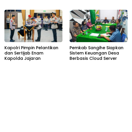
Kesatuan Guna
Novrial Alberti Kombo
Mengetahui Kondisi
Wilayah Hukum Polres
Tomohon
Kapolri Pimpin Pelantikan
Pemkab Sangihe Siapkan
dan Sertijab Enam
Sistem Keuangan Desa
Kapolda Jajaran
Berbasis Cloud Server