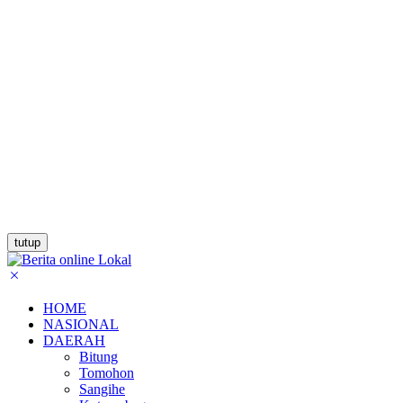
tutup
HOME
NASIONAL
DAERAH
Bitung
Tomohon
Sangihe