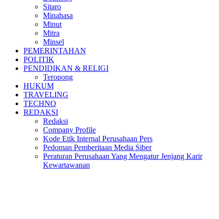
Sitaro
Minahasa
Minut
Mitra
Minsel
PEMERINTAHAN
POLITIK
PENDIDIKAN & RELIGI
Teropong
HUKUM
TRAVELING
TECHNO
REDAKSI
Redaksi
Company Profile
Kode Etik Internal Perusahaan Pers
Pedoman Pemberitaan Media Siber
Peraturan Perusahaan Yang Mengatur Jenjang Karir
Kewartawanan