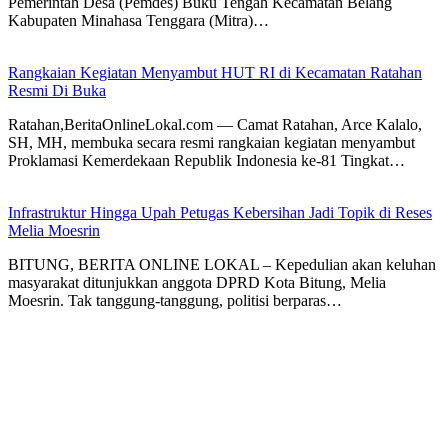
Pemerintah Desa (Pemdes) Buku Tengah Kecamatan Belang
Kabupaten Minahasa Tenggara (Mitra)…
Rangkaian Kegiatan Menyambut HUT RI di Kecamatan Ratahan
Resmi Di Buka
Ratahan,BeritaOnlineLokal.com — Camat Ratahan, Arce Kalalo,
SH, MH, membuka secara resmi rangkaian kegiatan menyambut
Proklamasi Kemerdekaan Republik Indonesia ke-81 Tingkat…
Infrastruktur Hingga Upah Petugas Kebersihan Jadi Topik di Reses
Melia Moesrin
BITUNG, BERITA ONLINE LOKAL – Kepedulian akan keluhan
masyarakat ditunjukkan anggota DPRD Kota Bitung, Melia
Moesrin. Tak tanggung-tanggung, politisi berparas…