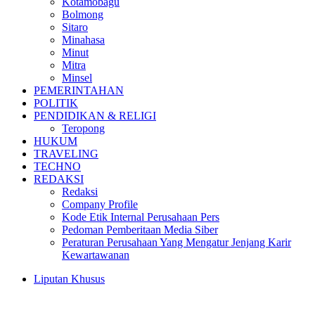
Kotamobagu
Bolmong
Sitaro
Minahasa
Minut
Mitra
Minsel
PEMERINTAHAN
POLITIK
PENDIDIKAN & RELIGI
Teropong
HUKUM
TRAVELING
TECHNO
REDAKSI
Redaksi
Company Profile
Kode Etik Internal Perusahaan Pers
Pedoman Pemberitaan Media Siber
Peraturan Perusahaan Yang Mengatur Jenjang Karir
Kewartawanan
Liputan Khusus