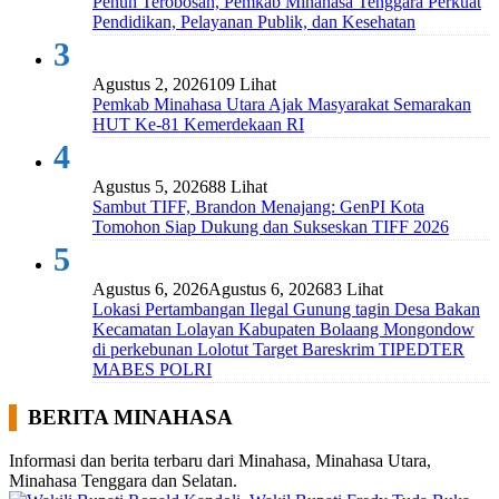
Penuh Terobosan, Pemkab Minahasa Tenggara Perkuat
Pendidikan, Pelayanan Publik, dan Kesehatan
3
Agustus 2, 2026
109 Lihat
Pemkab Minahasa Utara Ajak Masyarakat Semarakan
HUT Ke-81 Kemerdekaan RI
4
Agustus 5, 2026
88 Lihat
Sambut TIFF, Brandon Menajang: ​GenPI Kota
Tomohon Siap Dukung dan Sukseskan TIFF 2026
5
Agustus 6, 2026
Agustus 6, 2026
83 Lihat
Lokasi Pertambangan Ilegal Gunung tagin Desa Bakan
Kecamatan Lolayan Kabupaten Bolaang Mongondow
di perkebunan Lolotut Target Bareskrim TIPEDTER
MABES POLRI
BERITA MINAHASA
Informasi dan berita terbaru dari Minahasa, Minahasa Utara,
Minahasa Tenggara dan Selatan.