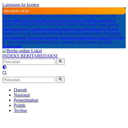
Langsung ke konten
BREAKING NEWS
KAPOLRES BOLTIM AKBP GOLFFRIED HASIHOLAN PAKPAHAN TATAP
MUKA BERSAMA WARTAWAN DAN KOMUNITAS CAFFE BLACKSWAN,
BANGUN KERJASAMA DAN KEHARMONISAN
Wakili Bupati Ronald Kandoli,
Wakil Bupati Fredy Tuda Buka seluruh Rangkaian Kegiatan Meriahkan HUT RI ke 81
Semarak HUT ke-81 Kemerdekaan Republik Indonesia di Lapangan Boki Hotinimbang
Kota Kotamobagu
Pemerintah Kelurahan Wawali Kompak Berbenah Sambut HUT RI ke-
81
Joune Ganda Pacu Transformasi Minut, Anggaran 2027 Disiapkan Jadi Mesin
Pembangunan
INDEKS BERITA
REDAKSI
Daerah
Nasional
Pemerintahan
Politik
Techno