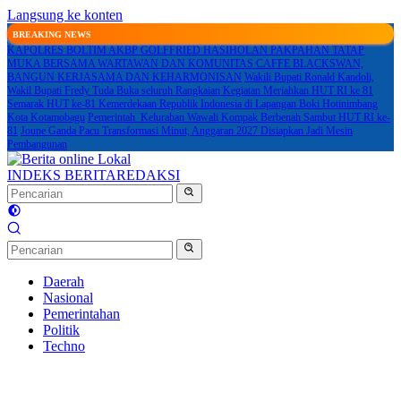
Langsung ke konten
BREAKING NEWS
KAPOLRES BOLTIM AKBP GOLFFRIED HASIHOLAN PAKPAHAN TATAP
MUKA BERSAMA WARTAWAN DAN KOMUNITAS CAFFE BLACKSWAN,
BANGUN KERJASAMA DAN KEHARMONISAN
Wakili Bupati Ronald Kandoli,
Wakil Bupati Fredy Tuda Buka seluruh Rangkaian Kegiatan Meriahkan HUT RI ke 81
Semarak HUT ke-81 Kemerdekaan Republik Indonesia di Lapangan Boki Hotinimbang
Kota Kotamobagu
Pemerintah Kelurahan Wawali Kompak Berbenah Sambut HUT RI ke-
81
Joune Ganda Pacu Transformasi Minut, Anggaran 2027 Disiapkan Jadi Mesin
Pembangunan
INDEKS BERITA
REDAKSI
Daerah
Nasional
Pemerintahan
Politik
Techno