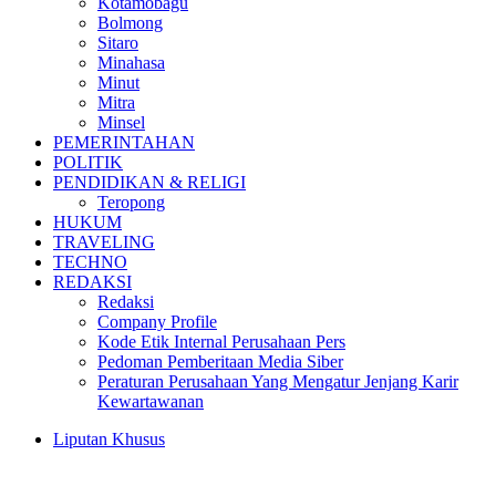
Kotamobagu
Bolmong
Sitaro
Minahasa
Minut
Mitra
Minsel
PEMERINTAHAN
POLITIK
PENDIDIKAN & RELIGI
Teropong
HUKUM
TRAVELING
TECHNO
REDAKSI
Redaksi
Company Profile
Kode Etik Internal Perusahaan Pers
Pedoman Pemberitaan Media Siber
Peraturan Perusahaan Yang Mengatur Jenjang Karir
Kewartawanan
Liputan Khusus