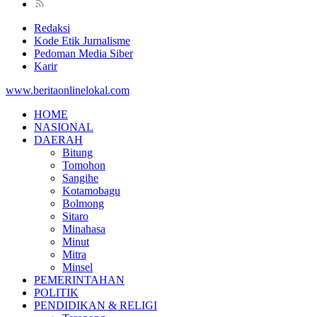
Redaksi
Kode Etik Jurnalisme
Pedoman Media Siber
Karir
www.beritaonlinelokal.com
HOME
NASIONAL
DAERAH
Bitung
Tomohon
Sangihe
Kotamobagu
Bolmong
Sitaro
Minahasa
Minut
Mitra
Minsel
PEMERINTAHAN
POLITIK
PENDIDIKAN & RELIGI