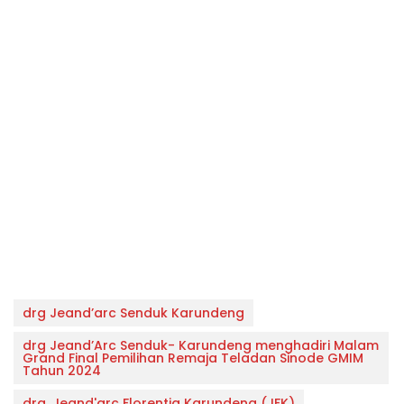
drg Jeand’arc Senduk Karundeng
drg Jeand’Arc Senduk- Karundeng menghadiri Malam
Grand Final Pemilihan Remaja Teladan Sinode GMIM
Tahun 2024
drg. Jeand'arc Florentia Karundeng (JFK)