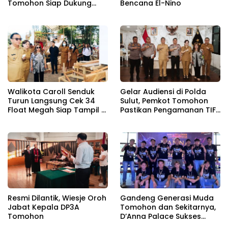
Tomohon Siap Dukung
Bencana El-Nino
dan Sukseskan TIFF 2026
Walikota Caroll Senduk
Gelar Audiensi di Polda
Turun Langsung Cek 34
Sulut, Pemkot Tomohon
Float Megah Siap Tampil di
Pastikan Pengamanan TIFF
TIFF pada 8 Agustus
2026
Resmi Dilantik, Wiesje Oroh
Gandeng Generasi Muda
Jabat Kepala DP3A
Tomohon dan Sekitarnya,
Tomohon
D’Anna Palace Sukses
Gelar MLBB Anniversary