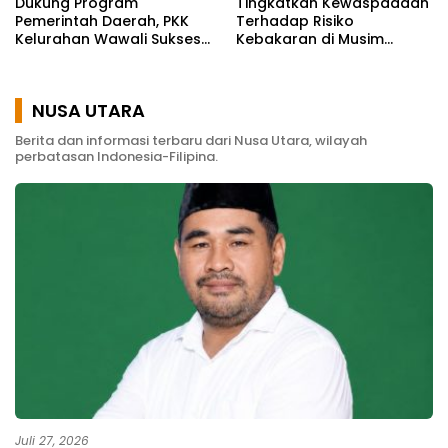
Dukung Program
Tingkatkan Kewaspadaan
Pemerintah Daerah, PKK
Terhadap Risiko
Kelurahan Wawali Sukses
Kebakaran di Musim
Gelar Kegiatan
Kemarau
Pemberdayaan
Masyarakat
NUSA UTARA
Berita dan informasi terbaru dari Nusa Utara, wilayah
perbatasan Indonesia-Filipina.
Juli 27, 2026