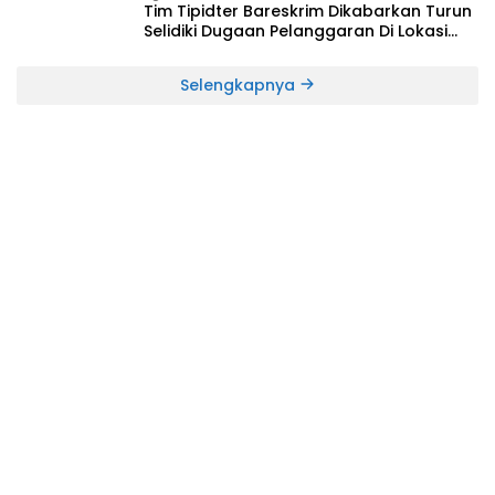
Tim Tipidter Bareskrim Dikabarkan Turun
Selidiki Dugaan Pelanggaran Di Lokasi
Longsor Yang Mengakibatkan Tewasnya
Dua Orang Penambang
Selengkapnya