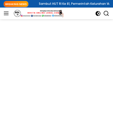
Langsung
Sambut HUT RI Ke 81, Pemerintah Kelurahan Wawali Mengelar Ju
BREAKING NEWS
ke
konten