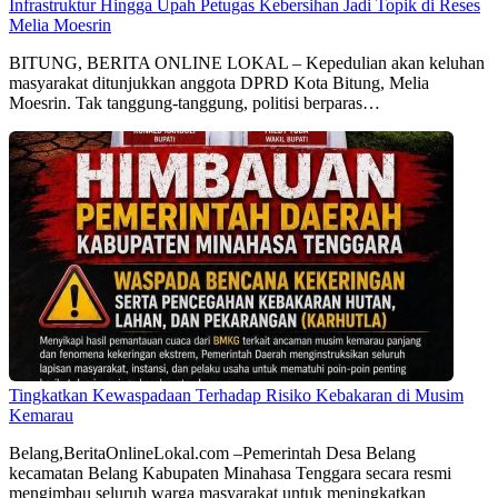
Infrastruktur Hingga Upah Petugas Kebersihan Jadi Topik di Reses
Melia Moesrin
BITUNG, BERITA ONLINE LOKAL – Kepedulian akan keluhan
masyarakat ditunjukkan anggota DPRD Kota Bitung, Melia
Moesrin. Tak tanggung-tanggung, politisi berparas…
Tingkatkan Kewaspadaan Terhadap Risiko Kebakaran di Musim
Kemarau
Belang,BeritaOnlineLokal.com –Pemerintah Desa Belang
kecamatan Belang Kabupaten Minahasa Tenggara secara resmi
mengimbau seluruh warga masyarakat untuk meningkatkan