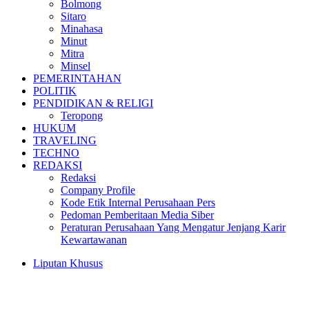
Bolmong
Sitaro
Minahasa
Minut
Mitra
Minsel
PEMERINTAHAN
POLITIK
PENDIDIKAN & RELIGI
Teropong
HUKUM
TRAVELING
TECHNO
REDAKSI
Redaksi
Company Profile
Kode Etik Internal Perusahaan Pers
Pedoman Pemberitaan Media Siber
Peraturan Perusahaan Yang Mengatur Jenjang Karir
Kewartawanan
Liputan Khusus