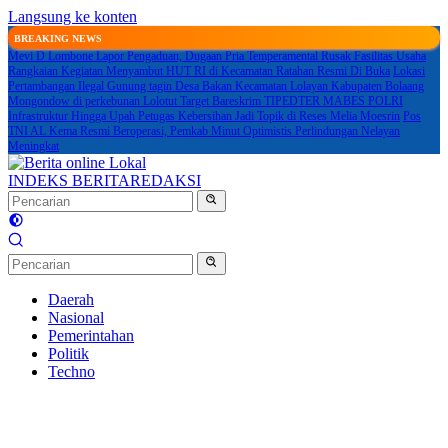
Langsung ke konten
BREAKING NEWS
Mevi D Lombone Lapor Pengaduan, Dugaan Pria Temperamental Rusak Fasilitas Usaha
Rangkaian Kegiatan Menyambut HUT RI di Kecamatan Ratahan Resmi Di Buka
Lokasi
Pertambangan Ilegal Gunung tagin Desa Bakan Kecamatan Lolayan Kabupaten Bolaang
Mongondow di perkebunan Lolotut Target Bareskrim TIPEDTER MABES POLRI
Infrastruktur Hingga Upah Petugas Kebersihan Jadi Topik di Reses Melia Moesrin
Pos
TNI AL Kema Resmi Beroperasi, Pemkab Minut Optimistis Perlindungan Nelayan
Meningkat
INDEKS BERITA
REDAKSI
Daerah
Nasional
Pemerintahan
Politik
Techno