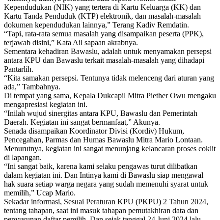
Kependudukan (NIK) yang tertera di Kartu Keluarga (KK) dan
Kartu Tanda Penduduk (KTP) elektronik, dan masalah-masalah
dokumen kependudukan lainnya,” Terang Kadiv Remdatin.
“Tapi, rata-rata semua masalah yang disampaikan peserta (PPK),
terjawab disini,” Kata Ail sapaan akrabnya.
Sementara kehadiran Bawaslu, adalah untuk menyamakan persepsi
antara KPU dan Bawaslu terkait masalah-masalah yang dihadapi
Pantarlih.
“Kita samakan persepsi. Tentunya tidak melenceng dari aturan yang
ada,” Tambahnya.
Di tempat yang sama, Kepala Dukcapil Mitra Piether Owu mengaku
mengapresiasi kegiatan ini.
“Inilah wujud sinergitas antara KPU, Bawaslu dan Pemerintah
Daerah. Kegiatan ini sangat bermanfaat,” Akunya.
Senada disampaikan Koordinator Divisi (Kordiv) Hukum,
Pencegahan, Parmas dan Humas Bawaslu Mitra Mario Lontaan.
Menurutnya, kegiatan ini sangat menunjang kelancaran proses coklit
di lapangan.
“Ini sangat baik, karena kami selaku pengawas turut dilibatkan
dalam kegiatan ini. Dan Intinya kami di Bawaslu siap mengawal
hak suara setiap warga negara yang sudah memenuhi syarat untuk
memilih,” Ucap Mario.
Sekadar informasi, Sesuai Peraturan KPU (PKPU) 2 Tahun 2024,
tentang tahapan, saat ini masuk tahapan pemutakhiran data dan
penyusunan daftar pemilih. Dan sejak tanggal 24 Juni 2024 lalu