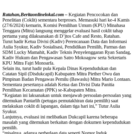
Ratahan,Beritaonlinelokal.com –
Kegiatan Pencocokan dan
Penelitian (Coklit) sementara berproses. Memasuki hari ke-4 Kamis
(27/6/2024) kemarin, Komisi Pemilihan Umum (KPU) Minahasa
Tenggara (Mitra) langsung menggelar evaluasi hasil coklit tahap
pertama yang dilaksanakan di D’jtos Cafe and Resto, Ratahan.
Turut hadir Ketua Divisi (Kadiv) Perencanaan Data dan Informasi
Aulia Syukur, Kadiv Sosialisasi, Pendidikan Pemilih, Parmas dan
SDM Lucky Mamahit, Kadiv Teknis Penyelenggaran Ryan Sandag,
Kadiv Hukum dan Pengawasan Satro Mokoagow serta Sekretaris
KPU Mitra Fajri Monoarfa.
Selain itu, turut hadir pula Kepala Dinas Kependudukan dan
Catatan Sipil (Disdukcapil) Kabupaten Mitra Piether Owu dan
Pimpinan Badan Pengawas Pemilu (Bawaslu) Mitra Mario Lontaan.
Sementara pesertanya adalah Ketua dan Divisi Data Panitia
Pemilihan Kecamatan (PPK) se-Kabupaten Mitra.
“Kegiatan ini laksanakan untuk menjawab persoalan-persoalan yang
ditemukan Pantarlih (petugas pemutakhiran data pemilih) saat
melakukan coklit di lapangan, dalam tiga hari ini,” Tutur Aulia
Syukur.
Lanjutnya, evaluasi ini melibatkan Dukcapil karena beberapa
masalah yang ditemukan berkaitan dengan dokumen kependudukan
pemilih.
“misalnya, adanya perbedaan data seperti Nomor Induk