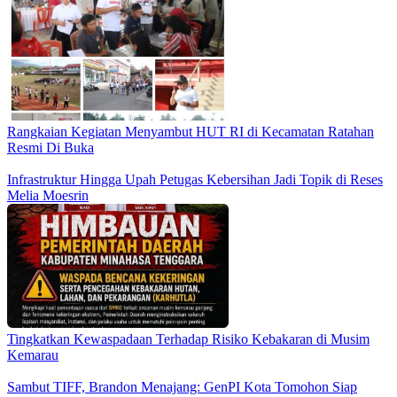
Rangkaian Kegiatan Menyambut HUT RI di Kecamatan Ratahan
Resmi Di Buka
Infrastruktur Hingga Upah Petugas Kebersihan Jadi Topik di Reses
Melia Moesrin
Tingkatkan Kewaspadaan Terhadap Risiko Kebakaran di Musim
Kemarau
Sambut TIFF, Brandon Menajang: ​GenPI Kota Tomohon Siap