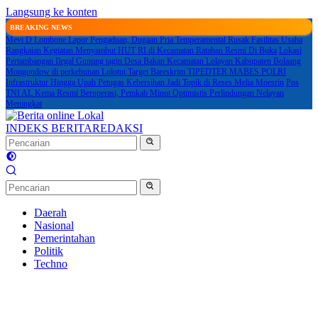
Langsung ke konten
BREAKING NEWS
Mevi D Lombone Lapor Pengaduan, Dugaan Pria Temperamental Rusak Fasilitas Usaha
Rangkaian Kegiatan Menyambut HUT RI di Kecamatan Ratahan Resmi Di Buka
Lokasi
Pertambangan Ilegal Gunung tagin Desa Bakan Kecamatan Lolayan Kabupaten Bolaang
Mongondow di perkebunan Lolotut Target Bareskrim TIPEDTER MABES POLRI
Infrastruktur Hingga Upah Petugas Kebersihan Jadi Topik di Reses Melia Moesrin
Pos
TNI AL Kema Resmi Beroperasi, Pemkab Minut Optimistis Perlindungan Nelayan
Meningkat
INDEKS BERITA
REDAKSI
Daerah
Nasional
Pemerintahan
Politik
Techno