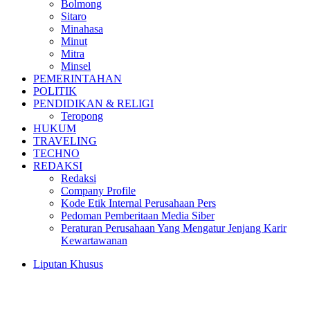
Bolmong
Sitaro
Minahasa
Minut
Mitra
Minsel
PEMERINTAHAN
POLITIK
PENDIDIKAN & RELIGI
Teropong
HUKUM
TRAVELING
TECHNO
REDAKSI
Redaksi
Company Profile
Kode Etik Internal Perusahaan Pers
Pedoman Pemberitaan Media Siber
Peraturan Perusahaan Yang Mengatur Jenjang Karir
Kewartawanan
Liputan Khusus