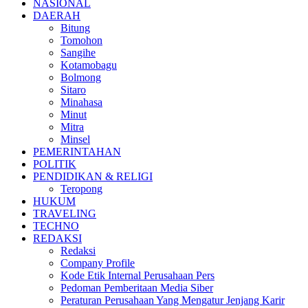
NASIONAL
DAERAH
Bitung
Tomohon
Sangihe
Kotamobagu
Bolmong
Sitaro
Minahasa
Minut
Mitra
Minsel
PEMERINTAHAN
POLITIK
PENDIDIKAN & RELIGI
Teropong
HUKUM
TRAVELING
TECHNO
REDAKSI
Redaksi
Company Profile
Kode Etik Internal Perusahaan Pers
Pedoman Pemberitaan Media Siber
Peraturan Perusahaan Yang Mengatur Jenjang Karir