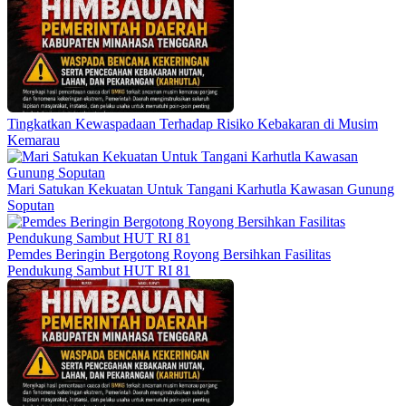
Tingkatkan Kewaspadaan Terhadap Risiko Kebakaran di Musim
Kemarau
Mari Satukan Kekuatan Untuk Tangani Karhutla Kawasan Gunung
Soputan
Pemdes Beringin Bergotong Royong Bersihkan Fasilitas
Pendukung Sambut HUT RI 81