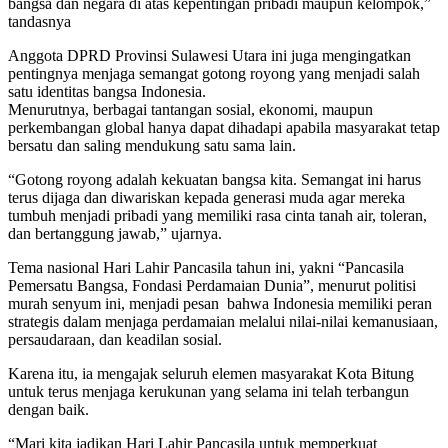
bangsa dan negara di atas kepentingan pribadi maupun kelompok,”
tandasnya
Anggota DPRD Provinsi Sulawesi Utara ini juga mengingatkan
pentingnya menjaga semangat gotong royong yang menjadi salah
satu identitas bangsa Indonesia.
Menurutnya, berbagai tantangan sosial, ekonomi, maupun
perkembangan global hanya dapat dihadapi apabila masyarakat tetap
bersatu dan saling mendukung satu sama lain.
“Gotong royong adalah kekuatan bangsa kita. Semangat ini harus
terus dijaga dan diwariskan kepada generasi muda agar mereka
tumbuh menjadi pribadi yang memiliki rasa cinta tanah air, toleran,
dan bertanggung jawab,” ujarnya.
Tema nasional Hari Lahir Pancasila tahun ini, yakni “Pancasila
Pemersatu Bangsa, Fondasi Perdamaian Dunia”, menurut politisi
murah senyum ini, menjadi pesan bahwa Indonesia memiliki peran
strategis dalam menjaga perdamaian melalui nilai-nilai kemanusiaan,
persaudaraan, dan keadilan sosial.
Karena itu, ia mengajak seluruh elemen masyarakat Kota Bitung
untuk terus menjaga kerukunan yang selama ini telah terbangun
dengan baik.
“Mari kita jadikan Hari Lahir Pancasila untuk memperkuat