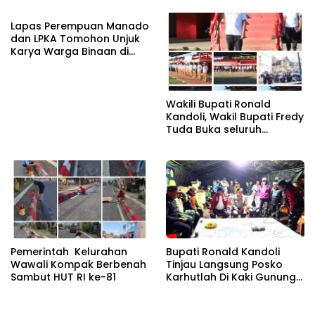
Lapas Perempuan Manado
dan LPKA Tomohon Unjuk
Karya Warga Binaan di
TIFF 2026
Wakili Bupati Ronald
Kandoli, Wakil Bupati Fredy
Tuda Buka seluruh
Rangkaian Kegiatan
Meriahkan HUT RI ke 81
Pemerintah Kelurahan
Bupati Ronald Kandoli
Wawali Kompak Berbenah
Tinjau Langsung Posko
Sambut HUT RI ke-81
Karhutlah Di Kaki Gunung
Soputan