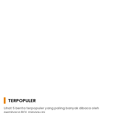
TERPOPULER
Lihat 5 berita terpopuler yang paling banyak dibaca oleh
pembaca BOL minggu ini.