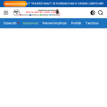
Langsung
KAIT TRAGEDI MAUT 16 KORBAN DAN 6 ORANG LAINYA MENINGGAL DUNIA
BREAKING NEWS
ke
konten
Daerah
Nasional
Pemerintahan
Politik
Techno