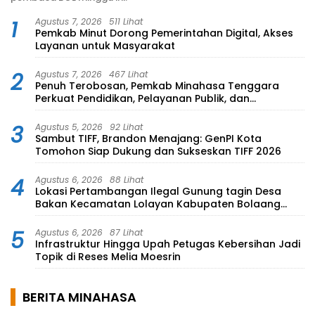
1
Agustus 7, 2026
511 Lihat
Pemkab Minut Dorong Pemerintahan Digital, Akses
Layanan untuk Masyarakat
2
Agustus 7, 2026
467 Lihat
Penuh Terobosan, Pemkab Minahasa Tenggara
Perkuat Pendidikan, Pelayanan Publik, dan
Kesehatan
3
Agustus 5, 2026
92 Lihat
Sambut TIFF, Brandon Menajang: ​GenPI Kota
Tomohon Siap Dukung dan Sukseskan TIFF 2026
4
Agustus 6, 2026
88 Lihat
Lokasi Pertambangan Ilegal Gunung tagin Desa
Bakan Kecamatan Lolayan Kabupaten Bolaang
Mongondow di perkebunan Lolotut Target
Bareskrim TIPEDTER MABES POLRI
5
Agustus 6, 2026
87 Lihat
Infrastruktur Hingga Upah Petugas Kebersihan Jadi
Topik di Reses Melia Moesrin
BERITA MINAHASA