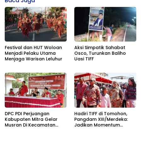
Baca Juga
Festival dan HUT Woloan
Aksi Simpatik Sahabat
Menjadi Pelaku Utama
Osco, Turunkan Baliho
Menjaga Warisan Leluhur
Uasi TIFF
DPC PDI Perjuangan
Hadiri TIFF di Tomohon,
Kabupaten Mitra Gelar
Pangdam XIII/Merdeka:
Musran Di Kecamatan
Jadikan Momentum
Belang
Pertahankan Persatuan