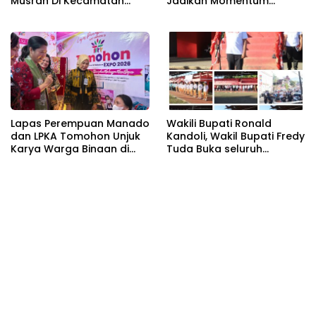
Musran Di Kecamatan
Jadikan Momentum
Belang
Pertahankan Persatuan
Lapas Perempuan Manado
Wakili Bupati Ronald
dan LPKA Tomohon Unjuk
Kandoli, Wakil Bupati Fredy
Karya Warga Binaan di
Tuda Buka seluruh
TIFF 2026
Rangkaian Kegiatan
Meriahkan HUT RI ke 81