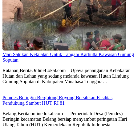
Mari Satukan Kekuatan Untuk Tangani Karhutla Kawasan Gunung
Soputan
Ratahan,BeritaOnlineLokal.com – Upaya penanganan Kebakaran
Hutan dan Lahan yang sedang melanda kawasan Hutan Lindung
Gunung Soputan di Kabupaten Minahasa Tenggara…
Pemdes Beringin Bergotong Royong Bersihkan Fasilitas
Pendukung Sambut HUT RI 81
Belang,Berita online lokal.com — Pemerintah Desa (Pemdes)
Beringin kecamatan Belang bersiap menyambut peringatan Hari
Ulang Tahun (HUT) Kemerdekaan Republik Indonesia…