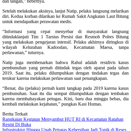
dan tangan,” bebernya.
Setelah melakukan aksinya, lanjut Natip, pelaku langsung melarikan
diri. Kedua korban dilarikan ke Rumah Sakit Angkatan Laut Bitung
untuk mendapatkan perawatan medis.
“Informasi yang cepat menyebar di masyarakat langsung
ditindaklanjuti Tim 1 Tarsius Presisi dan Resmob Polres Bitung
yang melakukan pengejaran intensif. Pelaku akhirnya diringkus di
wilayah Kelurahan Kadoodan, Kecamatan Maesa, tanpa
perlawanan,” tuturnya.
Natip juga membenarkan bahwa Rahul adalah residivis kasus
pembunuhan yang pernah ditindak tegas oleh aparat pada tahun
2019. Saat itu, pelaku dilumpuhkan dengan tindakan tegas dan
terukur karena melakukan perlawanan saat penangkapan.
“Benar, dia (pelaku) pernah kami tangkap pada 2019 karena kasus
pembunuhan. Saat itu dia sempat dilumpuhkan dengan tembakan
karena membahayakan petugas. Kini, baru dua minggu bebas, dia
kembali melakukan kejahatan,” pungkas Kasi Humas.
Berita Terkait
Rangkaian Kegiatan Menyambut HUT RI di Kecamatan Ratahan
Resmi Di Buka
Infrastruktur Hingga Upah Petugas Kebersihan Jadi Topik di Reses