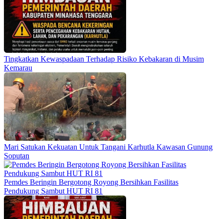
Tingkatkan Kewaspadaan Terhadap Risiko Kebakaran di Musim
Kemarau
Mari Satukan Kekuatan Untuk Tangani Karhutla Kawasan Gunung
Soputan
Pemdes Beringin Bergotong Royong Bersihkan Fasilitas
Pendukung Sambut HUT RI 81