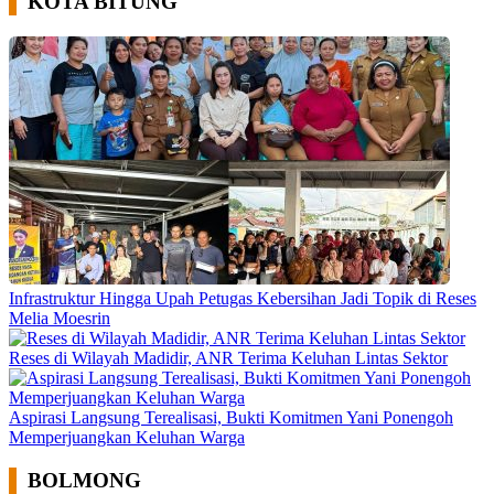
KOTA BITUNG
Infrastruktur Hingga Upah Petugas Kebersihan Jadi Topik di Reses
Melia Moesrin
Reses di Wilayah Madidir, ANR Terima Keluhan Lintas Sektor
Aspirasi Langsung Terealisasi, Bukti Komitmen Yani Ponengoh
Memperjuangkan Keluhan Warga
BOLMONG