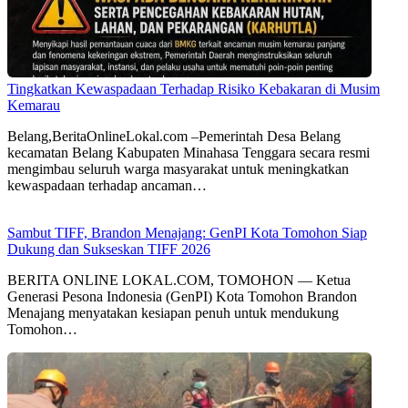
Tingkatkan Kewaspadaan Terhadap Risiko Kebakaran di Musim
Kemarau
Belang,BeritaOnlineLokal.com –Pemerintah Desa Belang
kecamatan Belang Kabupaten Minahasa Tenggara secara resmi
mengimbau seluruh warga masyarakat untuk meningkatkan
kewaspadaan terhadap ancaman…
Sambut TIFF, Brandon Menajang: ​GenPI Kota Tomohon Siap
Dukung dan Sukseskan TIFF 2026
BERITA ONLINE LOKAL.COM, TOMOHON — Ketua
Generasi Pesona Indonesia (GenPI) Kota Tomohon Brandon
Menajang menyatakan kesiapan penuh untuk mendukung
Tomohon…