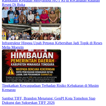
Rangkaian Kegiatan Menyambut HUT RI di Kecamatan Ratahan
Resmi Di Buka
Infrastruktur Hingga Upah Petugas Kebersihan Jadi Topik di Reses
Melia Moesrin
Tingkatkan Kewaspadaan Terhadap Risiko Kebakaran di Musim
Kemarau
Sambut TIFF, Brandon Menajang: ​GenPI Kota Tomohon Siap
Dukung dan Sukseskan TIFF 2026