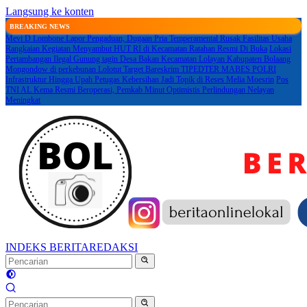
Langsung ke konten
BREAKING NEWS
Mevi D Lombone Lapor Pengaduan, Dugaan Pria Temperamental Rusak Fasilitas Usaha
Rangkaian Kegiatan Menyambut HUT RI di Kecamatan Ratahan Resmi Di Buka
Lokasi
Pertambangan Ilegal Gunung tagin Desa Bakan Kecamatan Lolayan Kabupaten Bolaang
Mongondow di perkebunan Lolotut Target Bareskrim TIPEDTER MABES POLRI
Infrastruktur Hingga Upah Petugas Kebersihan Jadi Topik di Reses Melia Moesrin
Pos
TNI AL Kema Resmi Beroperasi, Pemkab Minut Optimistis Perlindungan Nelayan
Meningkat
INDEKS BERITA
REDAKSI