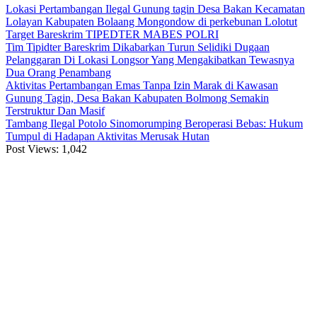
Lokasi Pertambangan Ilegal Gunung tagin Desa Bakan Kecamatan
Lolayan Kabupaten Bolaang Mongondow di perkebunan Lolotut
Target Bareskrim TIPEDTER MABES POLRI
Tim Tipidter Bareskrim Dikabarkan Turun Selidiki Dugaan
Pelanggaran Di Lokasi Longsor Yang Mengakibatkan Tewasnya
Dua Orang Penambang
Aktivitas Pertambangan Emas Tanpa Izin Marak di Kawasan
Gunung Tagin, Desa Bakan Kabupaten Bolmong Semakin
Terstruktur Dan Masif
Tambang Ilegal Potolo Sinomorumping Beroperasi Bebas: Hukum
Tumpul di Hadapan Aktivitas Merusak Hutan
Post Views:
1,042