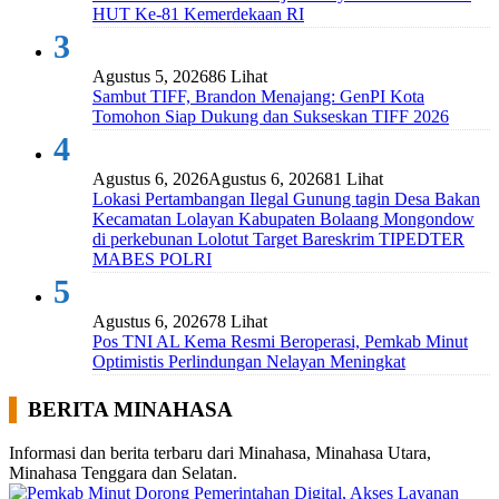
HUT Ke-81 Kemerdekaan RI
3
Agustus 5, 2026
86 Lihat
Sambut TIFF, Brandon Menajang: ​GenPI Kota
Tomohon Siap Dukung dan Sukseskan TIFF 2026
4
Agustus 6, 2026
Agustus 6, 2026
81 Lihat
Lokasi Pertambangan Ilegal Gunung tagin Desa Bakan
Kecamatan Lolayan Kabupaten Bolaang Mongondow
di perkebunan Lolotut Target Bareskrim TIPEDTER
MABES POLRI
5
Agustus 6, 2026
78 Lihat
Pos TNI AL Kema Resmi Beroperasi, Pemkab Minut
Optimistis Perlindungan Nelayan Meningkat
BERITA MINAHASA
Informasi dan berita terbaru dari Minahasa, Minahasa Utara,
Minahasa Tenggara dan Selatan.