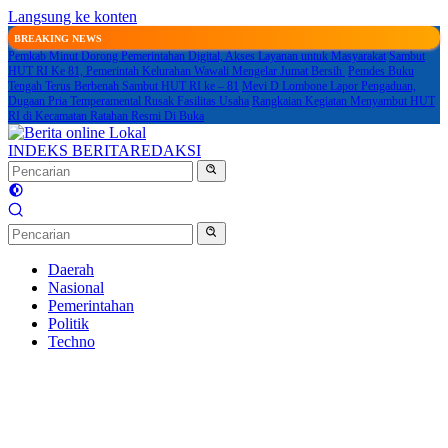
Langsung ke konten
BREAKING NEWS
Pemkab Minut Dorong Pemerintahan Digital, Akses Layanan untuk Masyarakat
Sambut
HUT RI Ke 81, Pemerintah Kelurahan Wawali Mengelar Jumat Bersih
Pemdes Buku
Tengah Terus Berbenah Sambut HUT RI ke – 81
Mevi D Lombone Lapor Pengaduan,
Dugaan Pria Temperamental Rusak Fasilitas Usaha
Rangkaian Kegiatan Menyambut HUT
RI di Kecamatan Ratahan Resmi Di Buka
INDEKS BERITA
REDAKSI
Daerah
Nasional
Pemerintahan
Politik
Techno