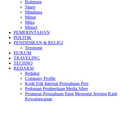
Bolmong
Sitaro
Minahasa
Minut
Mitra
Minsel
PEMERINTAHAN
POLITIK
PENDIDIKAN & RELIGI
Teropong
HUKUM
TRAVELING
TECHNO
REDAKSI
Redaksi
Company Profile
Kode Etik Internal Perusahaan Pers
Pedoman Pemberitaan Media Siber
Peraturan Perusahaan Yang Mengatur Jenjang Karir
Kewartawanan