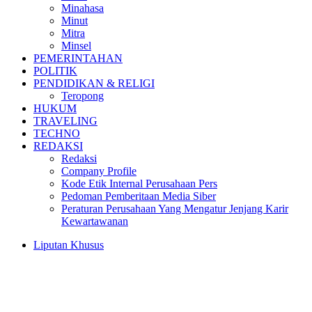
Minahasa
Minut
Mitra
Minsel
PEMERINTAHAN
POLITIK
PENDIDIKAN & RELIGI
Teropong
HUKUM
TRAVELING
TECHNO
REDAKSI
Redaksi
Company Profile
Kode Etik Internal Perusahaan Pers
Pedoman Pemberitaan Media Siber
Peraturan Perusahaan Yang Mengatur Jenjang Karir
Kewartawanan
Liputan Khusus