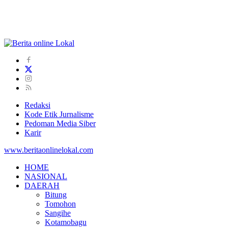
Redaksi
Kode Etik Jurnalisme
Pedoman Media Siber
Karir
www.beritaonlinelokal.com
HOME
NASIONAL
DAERAH
Bitung
Tomohon
Sangihe
Kotamobagu