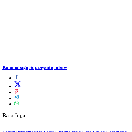
Kotamobagu
Suprayanto
tnbnw
Baca Juga