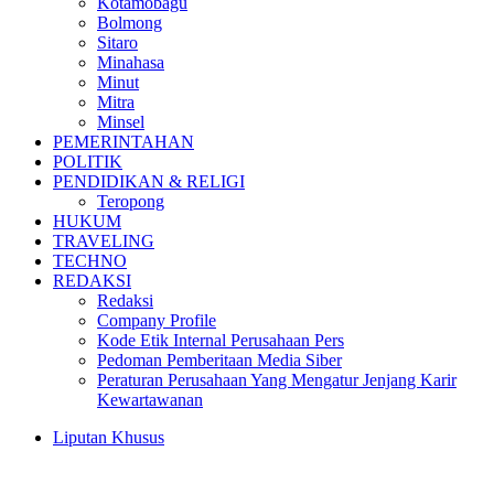
Kotamobagu
Bolmong
Sitaro
Minahasa
Minut
Mitra
Minsel
PEMERINTAHAN
POLITIK
PENDIDIKAN & RELIGI
Teropong
HUKUM
TRAVELING
TECHNO
REDAKSI
Redaksi
Company Profile
Kode Etik Internal Perusahaan Pers
Pedoman Pemberitaan Media Siber
Peraturan Perusahaan Yang Mengatur Jenjang Karir
Kewartawanan
Liputan Khusus