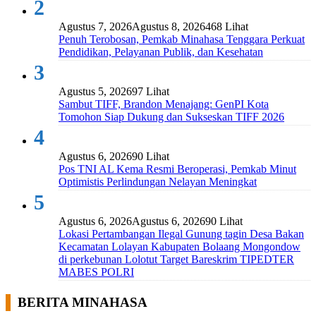
2
Agustus 7, 2026
Agustus 8, 2026
468 Lihat
Penuh Terobosan, Pemkab Minahasa Tenggara Perkuat
Pendidikan, Pelayanan Publik, dan Kesehatan
3
Agustus 5, 2026
97 Lihat
Sambut TIFF, Brandon Menajang: ​GenPI Kota
Tomohon Siap Dukung dan Sukseskan TIFF 2026
4
Agustus 6, 2026
90 Lihat
Pos TNI AL Kema Resmi Beroperasi, Pemkab Minut
Optimistis Perlindungan Nelayan Meningkat
5
Agustus 6, 2026
Agustus 6, 2026
90 Lihat
Lokasi Pertambangan Ilegal Gunung tagin Desa Bakan
Kecamatan Lolayan Kabupaten Bolaang Mongondow
di perkebunan Lolotut Target Bareskrim TIPEDTER
MABES POLRI
BERITA MINAHASA