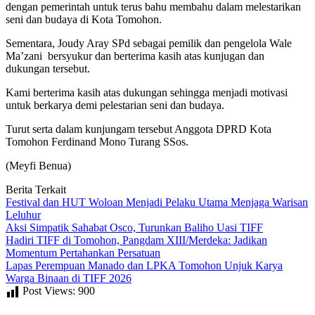
dengan pemerintah untuk terus bahu membahu dalam melestarikan
seni dan budaya di Kota Tomohon.
Sementara, Joudy Aray SPd sebagai pemilik dan pengelola Wale
Ma’zani bersyukur dan berterima kasih atas kunjugan dan
dukungan tersebut.
Kami berterima kasih atas dukungan sehingga menjadi motivasi
untuk berkarya demi pelestarian seni dan budaya.
Turut serta dalam kunjungam tersebut Anggota DPRD Kota
Tomohon Ferdinand Mono Turang SSos.
(Meyfi Benua)
Berita Terkait
Festival dan HUT Woloan Menjadi Pelaku Utama Menjaga Warisan
Leluhur
Aksi Simpatik Sahabat Osco, Turunkan Baliho Uasi TIFF
Hadiri TIFF di Tomohon, Pangdam XIII/Merdeka: Jadikan
Momentum Pertahankan Persatuan
Lapas Perempuan Manado dan LPKA Tomohon Unjuk Karya
Warga Binaan di TIFF 2026
Post Views:
900