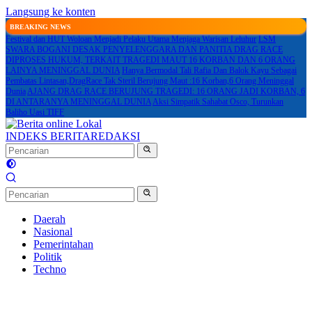
Langsung ke konten
BREAKING NEWS
Festival dan HUT Woloan Menjadi Pelaku Utama Menjaga Warisan Leluhur
LSM
SWARA BOGANI DESAK PENYELENGGARA DAN PANITIA DRAG RACE
DIPROSES HUKUM, TERKAIT TRAGEDI MAUT 16 KORBAN DAN 6 ORANG
LAINYA MENINGGAL DUNIA
Hanya Bermodal Tali Rafia Dan Balok Kayu Sebagai
Pembatas Lintasan,DragRace Tak Steril Berujung Maut :16 Korban,6 Orang Meninggal
Dunia
AJANG DRAG RACE BERUJUNG TRAGEDI: 16 ORANG JADI KORBAN, 6
DI ANTARANYA MENINGGAL DUNIA
Aksi Simpatik Sahabat Osco, Turunkan
Baliho Uasi TIFF
INDEKS BERITA
REDAKSI
Daerah
Nasional
Pemerintahan
Politik
Techno