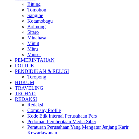
Bitung
Tomohon
Sangihe
Kotamobagu
Bolmong
Sitaro
Minahasa
Minut
Mitra
Minsel
PEMERINTAHAN
POLITIK
PENDIDIKAN & RELIGI
Teropong
HUKUM
TRAVELING
TECHNO
REDAKSI
Redaksi
Company Profile
Kode Etik Internal Perusahaan Pers
Pedoman Pemberitaan Media Siber
Peraturan Perusahaan Yang Mengatur Jenjang Karir
Kewartawanan