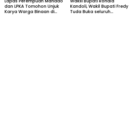
Lapas Perempuan Manado
Wakili Bupati Ronald
dan LPKA Tomohon Unjuk
Kandoli, Wakil Bupati Fredy
Karya Warga Binaan di
Tuda Buka seluruh
TIFF 2026
Rangkaian Kegiatan
Meriahkan HUT RI ke 81