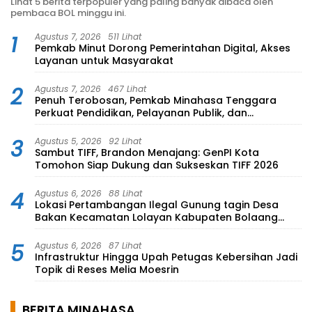
Lihat 5 berita terpopuler yang paling banyak dibaca oleh
pembaca BOL minggu ini.
1
Agustus 7, 2026
511 Lihat
Pemkab Minut Dorong Pemerintahan Digital, Akses
Layanan untuk Masyarakat
2
Agustus 7, 2026
467 Lihat
Penuh Terobosan, Pemkab Minahasa Tenggara
Perkuat Pendidikan, Pelayanan Publik, dan
Kesehatan
3
Agustus 5, 2026
92 Lihat
Sambut TIFF, Brandon Menajang: ​GenPI Kota
Tomohon Siap Dukung dan Sukseskan TIFF 2026
4
Agustus 6, 2026
88 Lihat
Lokasi Pertambangan Ilegal Gunung tagin Desa
Bakan Kecamatan Lolayan Kabupaten Bolaang
Mongondow di perkebunan Lolotut Target
Bareskrim TIPEDTER MABES POLRI
5
Agustus 6, 2026
87 Lihat
Infrastruktur Hingga Upah Petugas Kebersihan Jadi
Topik di Reses Melia Moesrin
BERITA MINAHASA