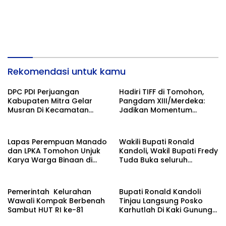
Rekomendasi untuk kamu
DPC PDI Perjuangan
Hadiri TIFF di Tomohon,
Kabupaten Mitra Gelar
Pangdam XIII/Merdeka:
Musran Di Kecamatan
Jadikan Momentum
Belang
Pertahankan Persatuan
Lapas Perempuan Manado
Wakili Bupati Ronald
dan LPKA Tomohon Unjuk
Kandoli, Wakil Bupati Fredy
Karya Warga Binaan di
Tuda Buka seluruh
TIFF 2026
Rangkaian Kegiatan
Meriahkan HUT RI ke 81
Pemerintah Kelurahan
Bupati Ronald Kandoli
Wawali Kompak Berbenah
Tinjau Langsung Posko
Sambut HUT RI ke-81
Karhutlah Di Kaki Gunung
Soputan