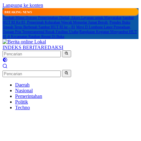
Langsung ke konten
BREAKING NEWS
Pemkab Minut Dorong Pemerintahan Digital, Akses Layanan untuk Masyarakat
Sambut
HUT RI Ke 81, Pemerintah Kelurahan Wawali Mengelar Jumat Bersih
Pemdes Buku
Tengah Terus Berbenah Sambut HUT RI ke – 81
Mevi D Lombone Lapor Pengaduan,
Dugaan Pria Temperamental Rusak Fasilitas Usaha
Rangkaian Kegiatan Menyambut HUT
RI di Kecamatan Ratahan Resmi Di Buka
INDEKS BERITA
REDAKSI
Daerah
Nasional
Pemerintahan
Politik
Techno