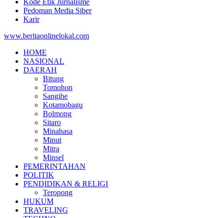
Kode Etik Jurnalisme
Pedoman Media Siber
Karir
www.beritaonlinelokal.com
HOME
NASIONAL
DAERAH
Bitung
Tomohon
Sangihe
Kotamobagu
Bolmong
Sitaro
Minahasa
Minut
Mitra
Minsel
PEMERINTAHAN
POLITIK
PENDIDIKAN & RELIGI
Teropong
HUKUM
TRAVELING