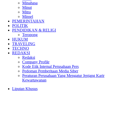
Minahasa
Minut
Mitra
Minsel
PEMERINTAHAN
POLITIK
PENDIDIKAN & RELIGI
Teropong
HUKUM
TRAVELING
TECHNO
REDAKSI
Redaksi
Company Profile
Kode Etik Internal Perusahaan Pers
Pedoman Pemberitaan Media Siber
Peraturan Perusahaan Yang Mengatur Jenjang Karir
Kewartawanan
Liputan Khusus