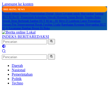
Langsung ke konten
BREAKING NEWS
Pemkab Minut Dorong Pemerintahan Digital, Akses Layanan untuk Masyarakat
Sambut
HUT RI Ke 81, Pemerintah Kelurahan Wawali Mengelar Jumat Bersih
Pemdes Buku
Tengah Terus Berbenah Sambut HUT RI ke – 81
Mevi D Lombone Lapor Pengaduan,
Dugaan Pria Temperamental Rusak Fasilitas Usaha
Rangkaian Kegiatan Menyambut HUT
RI di Kecamatan Ratahan Resmi Di Buka
INDEKS BERITA
REDAKSI
Daerah
Nasional
Pemerintahan
Politik
Techno