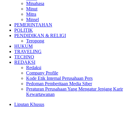
Minahasa
Minut
Mitra
Minsel
PEMERINTAHAN
POLITIK
PENDIDIKAN & RELIGI
Teropong
HUKUM
TRAVELING
TECHNO
REDAKSI
Redaksi
Company Profile
Kode Etik Internal Perusahaan Pers
Pedoman Pemberitaan Media Siber
Peraturan Perusahaan Yang Mengatur Jenjang Karir
Kewartawanan
Liputan Khusus