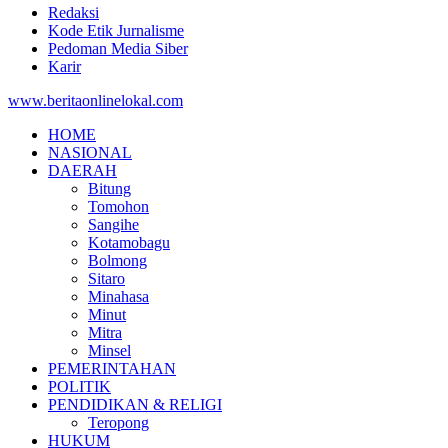
Redaksi
Kode Etik Jurnalisme
Pedoman Media Siber
Karir
www.beritaonlinelokal.com
HOME
NASIONAL
DAERAH
Bitung
Tomohon
Sangihe
Kotamobagu
Bolmong
Sitaro
Minahasa
Minut
Mitra
Minsel
PEMERINTAHAN
POLITIK
PENDIDIKAN & RELIGI
Teropong
HUKUM