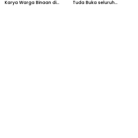
Karya Warga Binaan di
Tuda Buka seluruh
TIFF 2026
Rangkaian Kegiatan
Meriahkan HUT RI ke 81