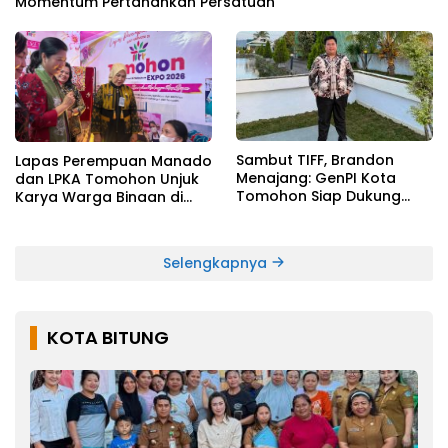
Momentum Pertahankan Persatuan
Sambut TIFF, Brandon
Lapas Perempuan Manado
Menajang: ​GenPI Kota
dan LPKA Tomohon Unjuk
Tomohon Siap Dukung
Karya Warga Binaan di
dan Sukseskan TIFF 2026
TIFF 2026
Selengkapnya
KOTA BITUNG