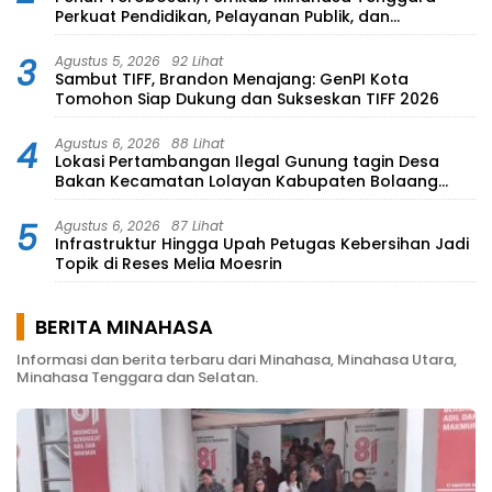
Perkuat Pendidikan, Pelayanan Publik, dan
Kesehatan
3
Agustus 5, 2026
92 Lihat
Sambut TIFF, Brandon Menajang: ​GenPI Kota
Tomohon Siap Dukung dan Sukseskan TIFF 2026
4
Agustus 6, 2026
88 Lihat
Lokasi Pertambangan Ilegal Gunung tagin Desa
Bakan Kecamatan Lolayan Kabupaten Bolaang
Mongondow di perkebunan Lolotut Target
Bareskrim TIPEDTER MABES POLRI
5
Agustus 6, 2026
87 Lihat
Infrastruktur Hingga Upah Petugas Kebersihan Jadi
Topik di Reses Melia Moesrin
BERITA MINAHASA
Informasi dan berita terbaru dari Minahasa, Minahasa Utara,
Minahasa Tenggara dan Selatan.