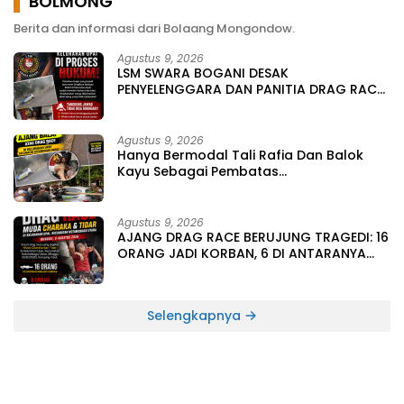
BOLMONG
Berita dan informasi dari Bolaang Mongondow.
Agustus 9, 2026
LSM SWARA BOGANI DESAK
PENYELENGGARA DAN PANITIA DRAG RACE
DIPROSES HUKUM, TERKAIT TRAGEDI MAUT
16 KORBAN DAN 6 ORANG LAINYA
MENINGGAL DUNIA
Agustus 9, 2026
Hanya Bermodal Tali Rafia Dan Balok
Kayu Sebagai Pembatas
Lintasan,DragRace Tak Steril Berujung
Maut :16 Korban,6 Orang Meninggal
Dunia
Agustus 9, 2026
AJANG DRAG RACE BERUJUNG TRAGEDI: 16
ORANG JADI KORBAN, 6 DI ANTARANYA
MENINGGAL DUNIA
Selengkapnya