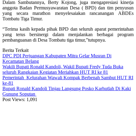
Dalam Sambutannya, Berty Kojong, juga mengapresiasi kinerja
anggota Badan Permusyawaratan Desa ( BPD) dan tim penyusun
yang secara marathon menyelesaiakan rancanangan ABDEs
Tombatu Tiga Timur.
“Terima kasih kepada pihak BPD dan seluruh aparat pemerintahan
yang terus bersinergi dalam menjalankan berbagai program
pembanguanan di Desa Tombatu tiga timur,”tutupnya.
Berita Terkait
DPC PDI Perjuangan Kabupaten Mitra Gelar Musran Di
Kecamatan Belang
Wakili Bupati Ronald Kandoli, Wakil Bupati Fredy Tuda Buka
seluruh Rangkaian Kegiatan Meriahkan HUT RI ke 81
Pemerintah Kelurahan Wawali Kompak Berbenah Sambut HUT RI
ke-81
Bupati Ronald Kandoli Tinjau Langsung Posko Karhutlah Di Kaki
Gunung Soputan
Post Views:
1,091