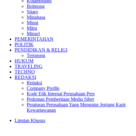
Kotamobagu
Bolmong
Sitaro
Minahasa
Minut
Mitra
Minsel
PEMERINTAHAN
POLITIK
PENDIDIKAN & RELIGI
Teropong
HUKUM
TRAVELING
TECHNO
REDAKSI
Redaksi
Company Profile
Kode Etik Internal Perusahaan Pers
Pedoman Pemberitaan Media Siber
Peraturan Perusahaan Yang Mengatur Jenjang Karir
Kewartawanan
Liputan Khusus