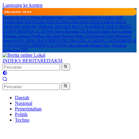
Langsung ke konten
BREAKING NEWS
Festival dan HUT Woloan Menjadi Pelaku Utama Menjaga Warisan Leluhur
LSM
SWARA BOGANI DESAK PENYELENGGARA DAN PANITIA DRAG RACE
DIPROSES HUKUM, TERKAIT TRAGEDI MAUT 16 KORBAN DAN 6 ORANG
LAINYA MENINGGAL DUNIA
Hanya Bermodal Tali Rafia Dan Balok Kayu Sebagai
Pembatas Lintasan,DragRace Tak Steril Berujung Maut :16 Korban,6 Orang Meninggal
Dunia
AJANG DRAG RACE BERUJUNG TRAGEDI: 16 ORANG JADI KORBAN, 6
DI ANTARANYA MENINGGAL DUNIA
Aksi Simpatik Sahabat Osco, Turunkan
Baliho Uasi TIFF
INDEKS BERITA
REDAKSI
Daerah
Nasional
Pemerintahan
Politik
Techno