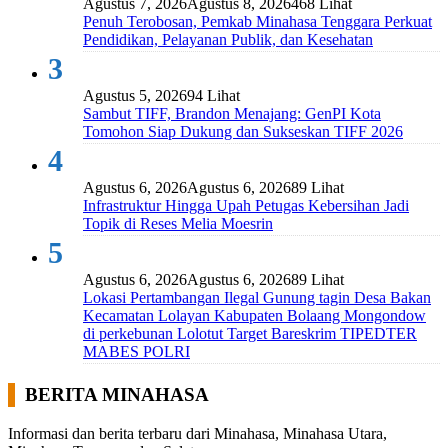
Agustus 7, 2026
Agustus 8, 2026
468 Lihat
Penuh Terobosan, Pemkab Minahasa Tenggara Perkuat
Pendidikan, Pelayanan Publik, dan Kesehatan
3
Agustus 5, 2026
94 Lihat
Sambut TIFF, Brandon Menajang: ​GenPI Kota
Tomohon Siap Dukung dan Sukseskan TIFF 2026
4
Agustus 6, 2026
Agustus 6, 2026
89 Lihat
Infrastruktur Hingga Upah Petugas Kebersihan Jadi
Topik di Reses Melia Moesrin
5
Agustus 6, 2026
Agustus 6, 2026
89 Lihat
Lokasi Pertambangan Ilegal Gunung tagin Desa Bakan
Kecamatan Lolayan Kabupaten Bolaang Mongondow
di perkebunan Lolotut Target Bareskrim TIPEDTER
MABES POLRI
BERITA MINAHASA
Informasi dan berita terbaru dari Minahasa, Minahasa Utara,