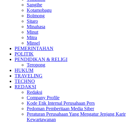
Sangihe
Kotamobagu
Bolmong
Sitaro
Minahasa
Minut
Mitra
Minsel
PEMERINTAHAN
POLITIK
PENDIDIKAN & RELIGI
Teropong
HUKUM
TRAVELING
TECHNO
REDAKSI
Redaksi
Company Profile
Kode Etik Internal Perusahaan Pers
Pedoman Pemberitaan Media Siber
Peraturan Perusahaan Yang Mengatur Jenjang Karir
Kewartawanan