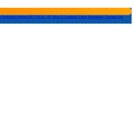
s Berbenah Sambut HUT RI ke – 81
Mevi D Lombone Lapor Pengaduan, Dugaan Pria