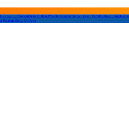
 RI Ke 81, Pemerintah Kelurahan Wawali Mengelar Jumat Bersih
Pemdes Buku Tengah Teru
n Ratahan Resmi Di Buka