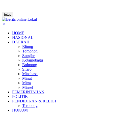
tutup
HOME
NASIONAL
DAERAH
Bitung
Tomohon
Sangihe
Kotamobagu
Bolmong
Sitaro
Minahasa
Minut
Mitra
Minsel
PEMERINTAHAN
POLITIK
PENDIDIKAN & RELIGI
Teropong
HUKUM