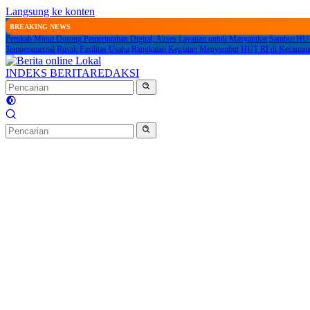
Langsung ke konten
BREAKING NEWS
Pemkab Minut Dorong Pemerintahan Digital, Akses Layanan untuk Masyarakat
Sambut HUT
Temperamental Rusak Fasilitas Usaha
Rangkaian Kegiatan Menyambut HUT RI di Kecamata
INDEKS BERITA
REDAKSI