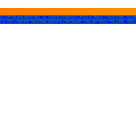
 Meriahkan HUT RI ke 81
Semarak HUT ke-81 Kemerdekaan Republik Indonesia di Lapangan
Jadi Mesin Pembangunan
Penuh Terobosan, Pemkab Minahasa Tenggara Perkuat Pendidikan, Pe