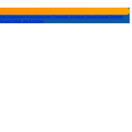
 Boki Hotinimbang Kota Kotamobagu
Pemerintah Kelurahan Wawali Kompak Berbenah
layanan Publik, dan Kesehatan