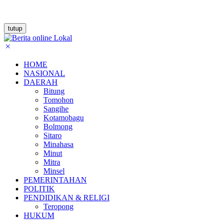
tutup
HOME
NASIONAL
DAERAH
Bitung
Tomohon
Sangihe
Kotamobagu
Bolmong
Sitaro
Minahasa
Minut
Mitra
Minsel
PEMERINTAHAN
POLITIK
PENDIDIKAN & RELIGI
Teropong
HUKUM