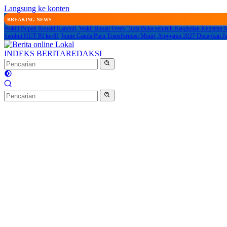
Langsung ke konten
BREAKING NEWS
Wakili Bupati Ronald Kandoli, Wakil Bupati Fredy Tuda Buka seluruh Rangkaian Kegiatan
Sambut HUT RI ke-81
Joune Ganda Pacu Transformasi Minut, Anggaran 2027 Disiapkan 
INDEKS BERITA
REDAKSI