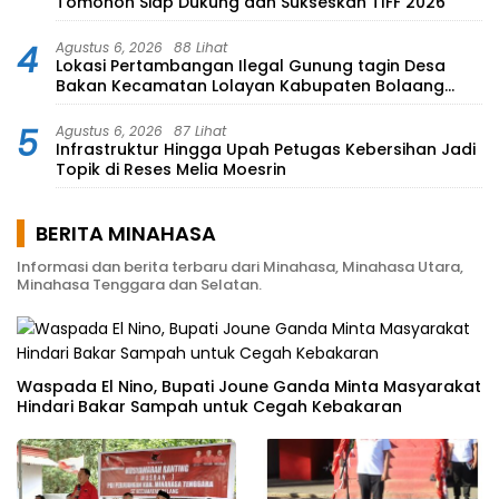
Tomohon Siap Dukung dan Sukseskan TIFF 2026
4
Agustus 6, 2026
88 Lihat
Lokasi Pertambangan Ilegal Gunung tagin Desa
Bakan Kecamatan Lolayan Kabupaten Bolaang
Mongondow di perkebunan Lolotut Target
Bareskrim TIPEDTER MABES POLRI
5
Agustus 6, 2026
87 Lihat
Infrastruktur Hingga Upah Petugas Kebersihan Jadi
Topik di Reses Melia Moesrin
BERITA MINAHASA
Informasi dan berita terbaru dari Minahasa, Minahasa Utara,
Minahasa Tenggara dan Selatan.
Waspada El Nino, Bupati Joune Ganda Minta Masyarakat
Hindari Bakar Sampah untuk Cegah Kebakaran