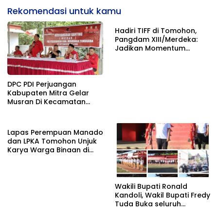
Rekomendasi untuk kamu
Hadiri TIFF di Tomohon,
Pangdam XIII/Merdeka:
Jadikan Momentum
Pertahankan Persatuan
DPC PDI Perjuangan
Kabupaten Mitra Gelar
Musran Di Kecamatan
Belang
Lapas Perempuan Manado
dan LPKA Tomohon Unjuk
Karya Warga Binaan di
TIFF 2026
Wakili Bupati Ronald
Kandoli, Wakil Bupati Fredy
Tuda Buka seluruh
Rangkaian Kegiatan