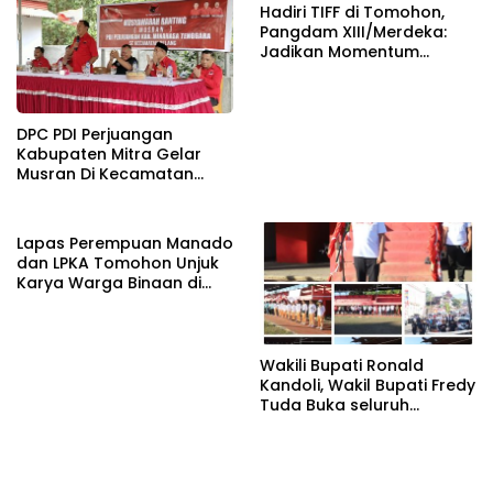
Hadiri TIFF di Tomohon,
Pangdam XIII/Merdeka:
Jadikan Momentum
Pertahankan Persatuan
DPC PDI Perjuangan
Kabupaten Mitra Gelar
Musran Di Kecamatan
Belang
Lapas Perempuan Manado
dan LPKA Tomohon Unjuk
Karya Warga Binaan di
TIFF 2026
Wakili Bupati Ronald
Kandoli, Wakil Bupati Fredy
Tuda Buka seluruh
Rangkaian Kegiatan
Meriahkan HUT RI ke 81