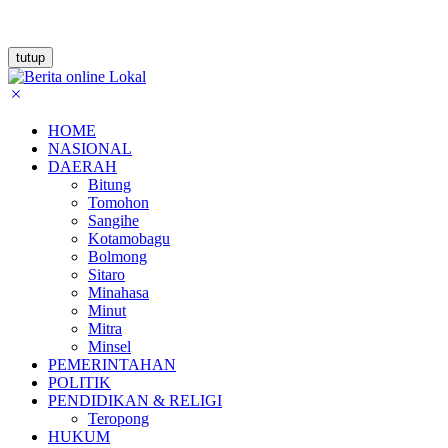
tutup
HOME
NASIONAL
DAERAH
Bitung
Tomohon
Sangihe
Kotamobagu
Bolmong
Sitaro
Minahasa
Minut
Mitra
Minsel
PEMERINTAHAN
POLITIK
PENDIDIKAN & RELIGI
Teropong
HUKUM