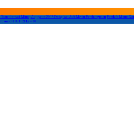
 Transformasi Minut, Anggaran 2027 Disiapkan Jadi Mesin Pembangunan
Pemkab Minut Doro
h Sambut HUT RI ke – 81