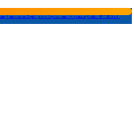
ng Pemerintahan Digital, Akses Layanan untuk Masyarakat
Sambut HUT RI Ke 81,