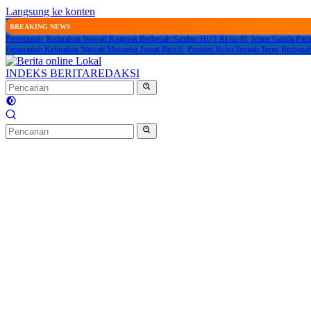
Langsung ke konten
BREAKING NEWS
Pemerintah Kelurahan Wawali Kompak Berbenah Sambut HUT RI ke-81
Joune Ganda Pacu
Pemerintah Kelurahan Wawali Mengelar Jumat Bersih
Pemdes Buku Tengah Terus Berbena
INDEKS BERITA
REDAKSI