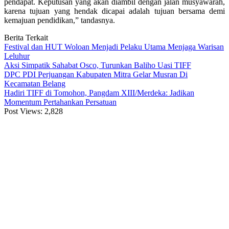
pendapat. Keputusan yang akan diambil dengan jalan musyawarah,
karena tujuan yang hendak dicapai adalah tujuan bersama demi
kemajuan pendidikan,” tandasnya.
Berita Terkait
Festival dan HUT Woloan Menjadi Pelaku Utama Menjaga Warisan
Leluhur
Aksi Simpatik Sahabat Osco, Turunkan Baliho Uasi TIFF
DPC PDI Perjuangan Kabupaten Mitra Gelar Musran Di
Kecamatan Belang
Hadiri TIFF di Tomohon, Pangdam XIII/Merdeka: Jadikan
Momentum Pertahankan Persatuan
Post Views:
2,828