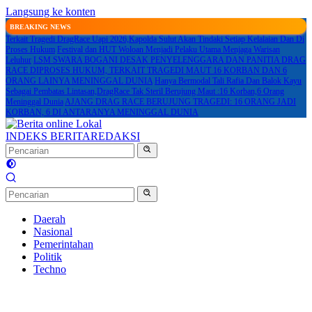
Langsung ke konten
BREAKING NEWS
Terkait Tragedi DragRace Uapi 2026,Kapolda Sulut Akan Tindaki Setiap Kelalaian Dan Di
Proses Hukum
Festival dan HUT Woloan Menjadi Pelaku Utama Menjaga Warisan
Leluhur
LSM SWARA BOGANI DESAK PENYELENGGARA DAN PANITIA DRAG
RACE DIPROSES HUKUM, TERKAIT TRAGEDI MAUT 16 KORBAN DAN 6
ORANG LAINYA MENINGGAL DUNIA
Hanya Bermodal Tali Rafia Dan Balok Kayu
Sebagai Pembatas Lintasan,DragRace Tak Steril Berujung Maut :16 Korban,6 Orang
Meninggal Dunia
AJANG DRAG RACE BERUJUNG TRAGEDI: 16 ORANG JADI
KORBAN, 6 DI ANTARANYA MENINGGAL DUNIA
INDEKS BERITA
REDAKSI
Daerah
Nasional
Pemerintahan
Politik
Techno