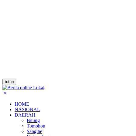
tutup
HOME
NASIONAL
DAERAH
Bitung
Tomohon
Sangihe