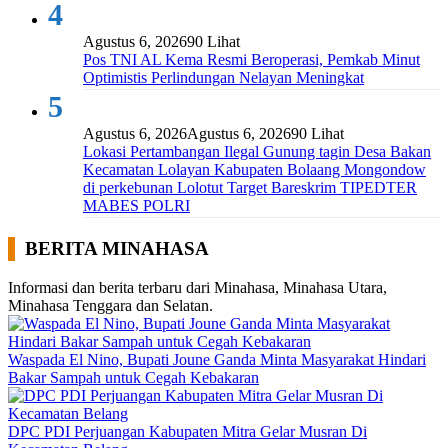
4
Agustus 6, 2026
90 Lihat
Pos TNI AL Kema Resmi Beroperasi, Pemkab Minut
Optimistis Perlindungan Nelayan Meningkat
5
Agustus 6, 2026
Agustus 6, 2026
90 Lihat
Lokasi Pertambangan Ilegal Gunung tagin Desa Bakan
Kecamatan Lolayan Kabupaten Bolaang Mongondow
di perkebunan Lolotut Target Bareskrim TIPEDTER
MABES POLRI
BERITA MINAHASA
Informasi dan berita terbaru dari Minahasa, Minahasa Utara,
Minahasa Tenggara dan Selatan.
Waspada El Nino, Bupati Joune Ganda Minta Masyarakat Hindari
Bakar Sampah untuk Cegah Kebakaran
DPC PDI Perjuangan Kabupaten Mitra Gelar Musran Di