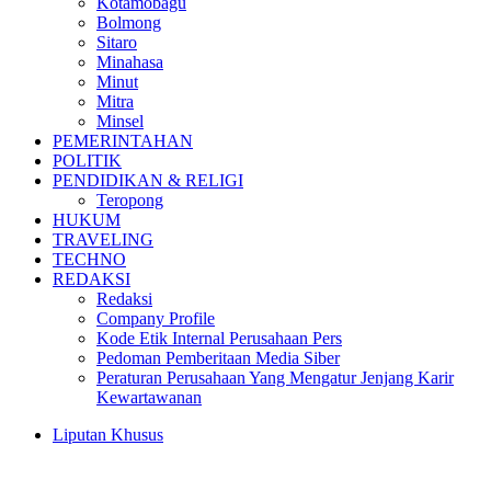
Kotamobagu
Bolmong
Sitaro
Minahasa
Minut
Mitra
Minsel
PEMERINTAHAN
POLITIK
PENDIDIKAN & RELIGI
Teropong
HUKUM
TRAVELING
TECHNO
REDAKSI
Redaksi
Company Profile
Kode Etik Internal Perusahaan Pers
Pedoman Pemberitaan Media Siber
Peraturan Perusahaan Yang Mengatur Jenjang Karir
Kewartawanan
Liputan Khusus