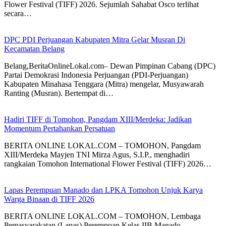
Flower Festival (TIFF) 2026. Sejumlah Sahabat Osco terlihat
secara…
DPC PDI Perjuangan Kabupaten Mitra Gelar Musran Di
Kecamatan Belang
Belang,BeritaOnlineLokal.com– Dewan Pimpinan Cabang (DPC)
Partai Demokrasi Indonesia Perjuangan (PDI-Perjuangan)
Kabupaten Minahasa Tenggara (Mitra) mengelar, Musyawarah
Ranting (Musran). Bertempat di…
Hadiri TIFF di Tomohon, Pangdam XIII/Merdeka: Jadikan
Momentum Pertahankan Persatuan
BERITA ONLINE LOKAL.COM – ​TOMOHON, Pangdam
XIII/Merdeka Mayjen TNI Mirza Agus, S.I.P., menghadiri
rangkaian Tomohon International Flower Festival (TIFF) 2026…
Lapas Perempuan Manado dan LPKA Tomohon Unjuk Karya
Warga Binaan di TIFF 2026
BERITA ONLINE LOKAL.COM – ​TOMOHON, Lembaga
Pemasyarakatan (Lapas) Perempuan Kelas IIB Manado