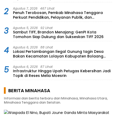
2
Agustus 7, 2026
467 Lihat
Penuh Terobosan, Pemkab Minahasa Tenggara
Perkuat Pendidikan, Pelayanan Publik, dan
Kesehatan
3
Agustus 5, 2026
92 Lihat
Sambut TIFF, Brandon Menajang: ​GenPI Kota
Tomohon Siap Dukung dan Sukseskan TIFF 2026
4
Agustus 6, 2026
88 Lihat
Lokasi Pertambangan Ilegal Gunung tagin Desa
Bakan Kecamatan Lolayan Kabupaten Bolaang
Mongondow di perkebunan Lolotut Target
Bareskrim TIPEDTER MABES POLRI
5
Agustus 6, 2026
87 Lihat
Infrastruktur Hingga Upah Petugas Kebersihan Jadi
Topik di Reses Melia Moesrin
BERITA MINAHASA
Informasi dan berita terbaru dari Minahasa, Minahasa Utara,
Minahasa Tenggara dan Selatan.