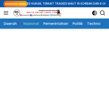
Langsung
DIPROSES HUKUM, TERKAIT TRAGEDI MAUT 16 KORBAN DAN 6 ORANG LAINYA 
BREAKING NEWS
ke
konten
Daerah
Nasional
Pemerintahan
Politik
Techno