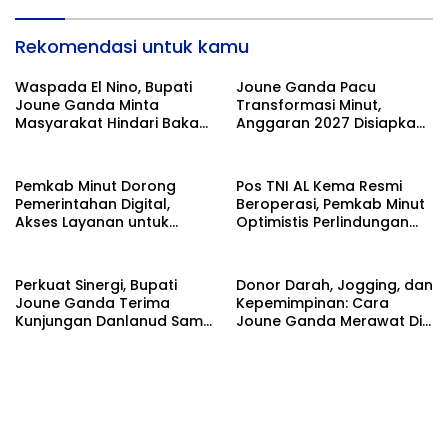
Rekomendasi untuk kamu
Waspada El Nino, Bupati
Joune Ganda Pacu
Joune Ganda Minta
Transformasi Minut,
Masyarakat Hindari Bakar
Anggaran 2027 Disiapkan
Sampah untuk Cegah
Jadi Mesin Pembangunan
Kebakaran
Pemkab Minut Dorong
Pos TNI AL Kema Resmi
Pemerintahan Digital,
Beroperasi, Pemkab Minut
Akses Layanan untuk
Optimistis Perlindungan
Masyarakat
Nelayan Meningkat
Perkuat Sinergi, Bupati
Donor Darah, Jogging, dan
Joune Ganda Terima
Kepemimpinan: Cara
Kunjungan Danlanud Sam
Joune Ganda Merawat Diri
Ratulangi
Sekaligus Melayani
Sesama