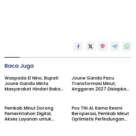
Baca Juga
Waspada El Nino, Bupati
Joune Ganda Pacu
Joune Ganda Minta
Transformasi Minut,
Masyarakat Hindari Bakar
Anggaran 2027 Disiapkan
Sampah untuk Cegah
Jadi Mesin Pembangunan
Kebakaran
Pemkab Minut Dorong
Pos TNI AL Kema Resmi
Pemerintahan Digital,
Beroperasi, Pemkab Minut
Akses Layanan untuk
Optimistis Perlindungan
Masyarakat
Nelayan Meningkat