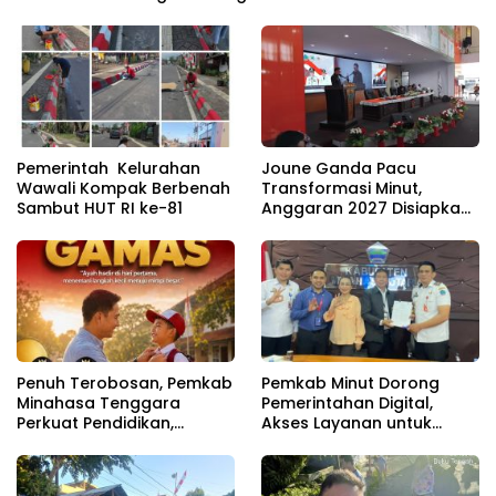
Pemerintah Kelurahan
Joune Ganda Pacu
Wawali Kompak Berbenah
Transformasi Minut,
Sambut HUT RI ke-81
Anggaran 2027 Disiapkan
Jadi Mesin Pembangunan
Penuh Terobosan, Pemkab
Pemkab Minut Dorong
Minahasa Tenggara
Pemerintahan Digital,
Perkuat Pendidikan,
Akses Layanan untuk
Pelayanan Publik, dan
Masyarakat
Kesehatan