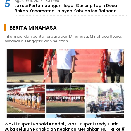
5
Agustus 6, 2026
83 Lihat
Lokasi Pertambangan Ilegal Gunung tagin Desa
Bakan Kecamatan Lolayan Kabupaten Bolaang
Mongondow di perkebunan Lolotut Target
Bareskrim TIPEDTER MABES POLRI
BERITA MINAHASA
Informasi dan berita terbaru dari Minahasa, Minahasa Utara,
Minahasa Tenggara dan Selatan.
Wakili Bupati Ronald Kandoli, Wakil Bupati Fredy Tuda
Buka seluruh Rangkaian Kegiatan Meriahkan HUT RI ke 81