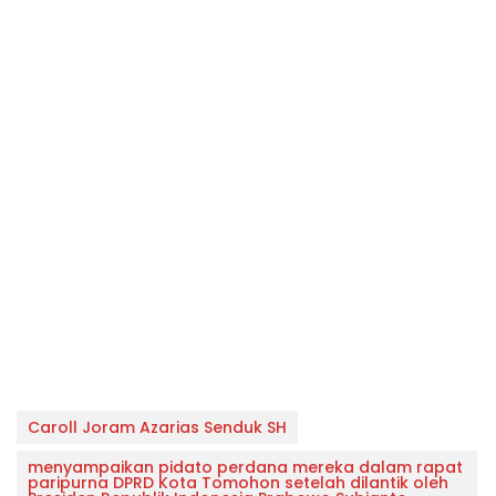
Caroll Joram Azarias Senduk SH
menyampaikan pidato perdana mereka dalam rapat
paripurna DPRD Kota Tomohon setelah dilantik oleh