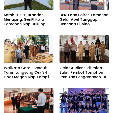
Sambut TIFF, Brandon
DPRD dan Polres Tomohon
Menajang: ​GenPI Kota
Gelar Apel Tanggap
Tomohon Siap Dukung
Bencana El-Nino
dan Sukseskan TIFF 2026
Walikota Caroll Senduk
Gelar Audiensi di Polda
Turun Langsung Cek 34
Sulut, Pemkot Tomohon
Float Megah Siap Tampil di
Pastikan Pengamanan TIFF
TIFF pada 8 Agustus
2026