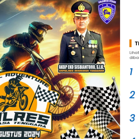
T
Liha
diba
1
2
3