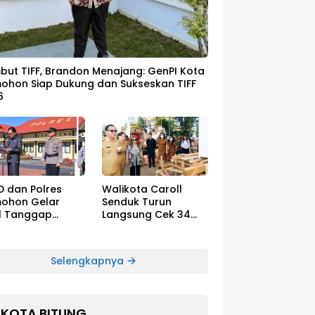
ut TIFF, Brandon Menajang: ​GenPI Kota
ohon Siap Dukung dan Sukseskan TIFF
6
D dan Polres
Walikota Caroll
ohon Gelar
Senduk Turun
l Tanggap
Langsung Cek 34
cana El-Nino
Float Megah Siap
Tampil di TIFF pada
8 Agustus
Selengkapnya
KOTA BITUNG