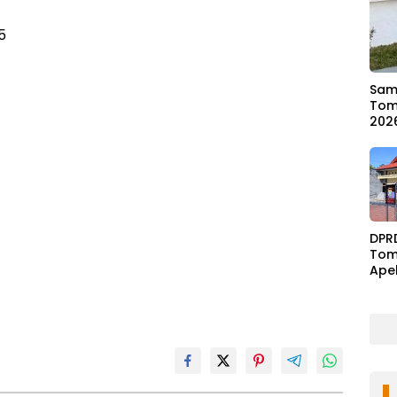
5
Samb
Tom
202
DPR
Tom
Ape
Ben