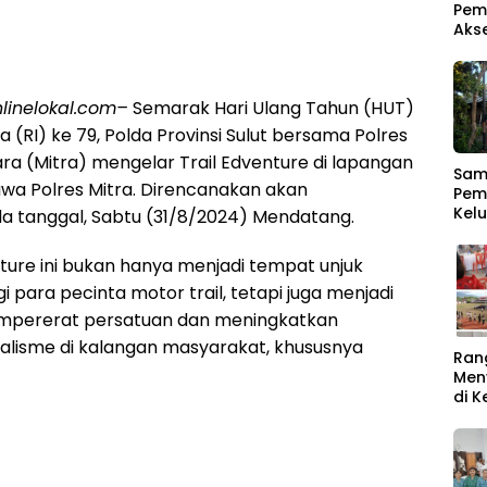
Pem
Aks
linelokal.com–
Semarak Hari Ulang Tahun (HUT)
a (RI) ke 79, Polda Provinsi Sulut bersama Polres
a (Mitra) mengelar Trail Edventure di lapangan
Samb
wa Polres Mitra. Direncanakan akan
Pem
Kel
a tanggal, Sabtu (31/8/2024) Mendatang.
Men
Ber
nture ini bukan hanya menjadi tempat unjuk
 para pecinta motor trail, tetapi juga menjadi
mpererat persatuan dan meningkatkan
alisme di kalangan masyarakat, khususnya
Ran
Men
di 
Rat
Buk