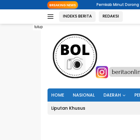
Langsung
Pemkab Minut Dorong Pemerintahan Digi
BREAKING NEWS
ke
INDEKS BERITA
REDAKSI
konten
tutup
HOME
NASIONAL
DAERAH
PE
Liputan Khusus