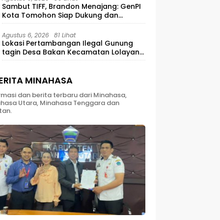
Sambut TIFF, Brandon Menajang: ​GenPI
Kota Tomohon Siap Dukung dan
Sukseskan TIFF 2026
Agustus 6, 2026
81 Lihat
Lokasi Pertambangan Ilegal Gunung
tagin Desa Bakan Kecamatan Lolayan
Kabupaten Bolaang Mongondow di
perkebunan Lolotut Target Bareskrim
TIPEDTER MABES POLRI
ERITA MINAHASA
rmasi dan berita terbaru dari Minahasa,
hasa Utara, Minahasa Tenggara dan
tan.