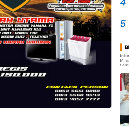
4
5
B
Info
Mina
Sela