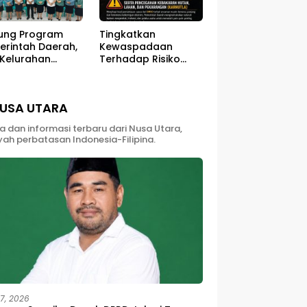
ung Program
Tingkatkan
erintah Daerah,
Kewaspadaan
 Kelurahan
Terhadap Risiko
ali Sukses
Kebakaran di Musim
ar Kegiatan
Kemarau
berdayaan
USA UTARA
yarakat
ta dan informasi terbaru dari Nusa Utara,
yah perbatasan Indonesia-Filipina.
27, 2026