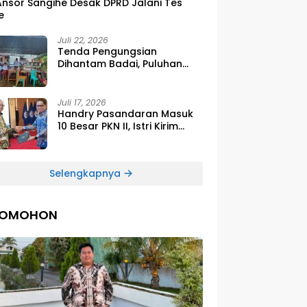
Ansor Sangihe Desak DPRD Jalani Tes
e
Juli 22, 2026
Tenda Pengungsian
Dihantam Badai, Puluhan
Siswa SDG Smirna Kawio
Dipulangkan
Juli 17, 2026
Handry Pasandaran Masuk
10 Besar PKN II, Istri Kirim
Ucapan Bangga Lewat
Medsos
Selengkapnya
TOMOHON