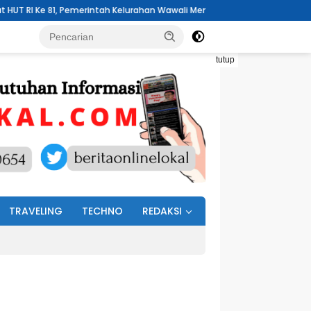
merintah Kelurahan Wawali Mengelar Jumat Bersih
Pemdes Buku
tutup
TRAVELING
TECHNO
REDAKSI