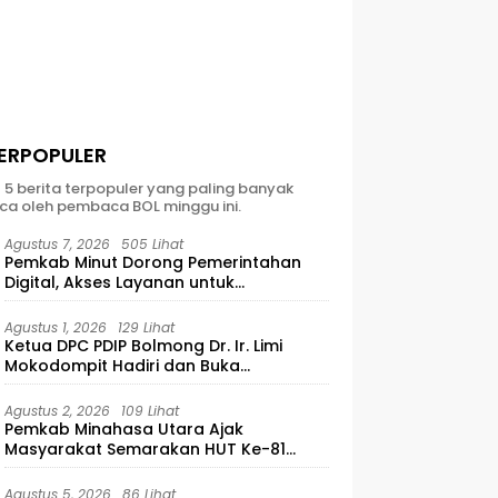
ERPOPULER
t 5 berita terpopuler yang paling banyak
ca oleh pembaca BOL minggu ini.
Agustus 7, 2026
505 Lihat
Pemkab Minut Dorong Pemerintahan
Digital, Akses Layanan untuk
Masyarakat
Agustus 1, 2026
129 Lihat
Ketua DPC PDIP Bolmong Dr. Ir. Limi
Mokodompit Hadiri dan Buka
Musyawarah Ranting Se-Kecamatan
Lolayan
Agustus 2, 2026
109 Lihat
Pemkab Minahasa Utara Ajak
Masyarakat Semarakan HUT Ke-81
Kemerdekaan RI
Agustus 5, 2026
86 Lihat