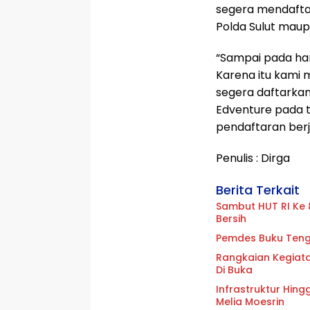
segera mendaftar
Polda Sulut maupu
“Sampai pada hari
Karena itu kami 
segera daftarkan
Edventure pada t
pendaftaran berj
Penulis : Dirga
Berita Terkait
Sambut HUT RI Ke 
Bersih
Pemdes Buku Tenga
Rangkaian Kegiat
Di Buka
Infrastruktur Hin
Melia Moesrin