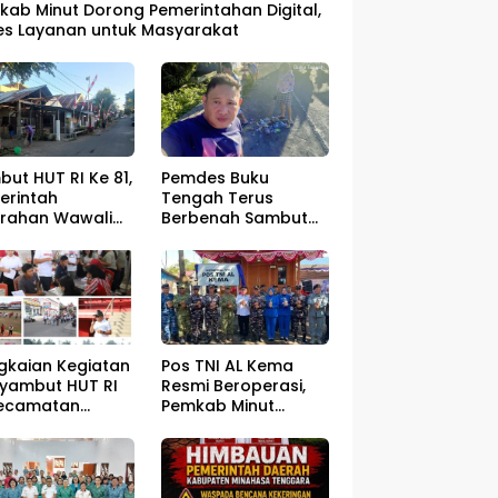
kab Minut Dorong Pemerintahan Digital,
es Layanan untuk Masyarakat
ut HUT RI Ke 81,
Pemdes Buku
erintah
Tengah Terus
urahan Wawali
Berbenah Sambut
gelar Jumat
HUT RI ke – 81
sih
Pos TNI AL Kema
gkaian Kegiatan
Resmi Beroperasi,
yambut HUT RI
Pemkab Minut
Kecamatan
Optimistis
ahan Resmi Di
Perlindungan
a
Nelayan Meningkat