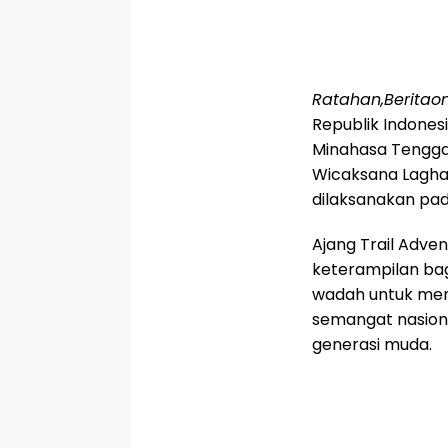
Ratahan,Beritaon
Republik Indonesi
Minahasa Tenggar
Wicaksana Lagha
dilaksanakan pad
Ajang Trail Adve
keterampilan bagi
wadah untuk me
semangat nasion
generasi muda.