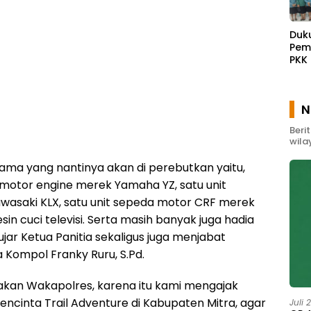
Duk
Pem
PKK
Waw
Gel
Pem
N
Mas
Beri
wila
ama yang nantinya akan di perebutkan yaitu,
 motor engine merek Yamaha YZ, satu unit
wasaki KLX, satu unit sepeda motor CRF merek
sin cuci televisi. Serta masih banyak juga hadia
 ujar Ketua Panitia sekaligus juga menjabat
 Kompol Franky Ruru, S.Pd.
atakan Wakapolres, karena itu kami mengajak
encinta Trail Adventure di Kabupaten Mitra, agar
Juli 